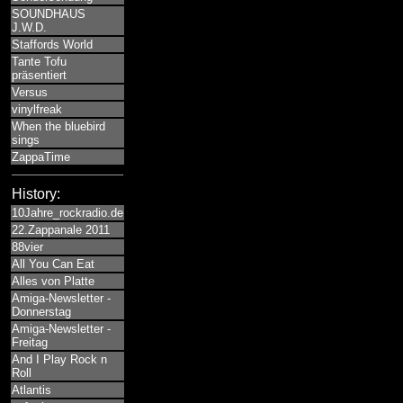
SOUNDHAUS
J.W.D.
Staffords World
Tante Tofu
präsentiert
Versus
vinylfreak
When the bluebird
sings
ZappaTime
History:
10Jahre_rockradio.de
22.Zappanale 2011
88vier
All You Can Eat
Alles von Platte
Amiga-Newsletter -
Donnerstag
Amiga-Newsletter -
Freitag
And I Play Rock n
Roll
Atlantis