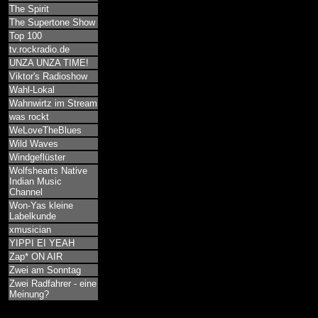
The Spirit
The Supertone Show
Top 100
tv.rockradio.de
UNZA UNZA TIME!
Viktor's Radioshow
Wahl-Lokal
Wahnwirtz im Stream
was rockt
WeLoveTheBlues
Wild Waves
Windgeflüster
Wolfshearts Native
Indian Music
Channel
Won-Yas kleine
Labelkunde
xmusician
YIPPI EI YEAH
Zap* ON AIR
Zwei am Sonntag
Zwei Radfahrer - eine
Meinung?