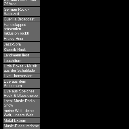
Of Area
German Rock -
Radiozeit
Guerilla Broadcast
Handiclapped
präsentiert -
Inklusion rockt!
Heavy Hour
Jazz-Sofa
Klassik-Rock
Landmann liest
Leuchtturm
Little Boxes - Musik
aus der Schublade
Live - konserviert
Live aus dem
Proberaum
Live aus Speiches
Rock & Blueskneipe
Local Music Radio
Show
meine Welt, deine
Welt, unsere Welt
Metal Extrem
Music-Pleasuredome