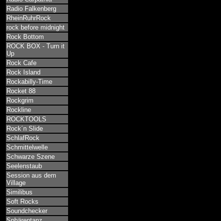
Radio Falkenberg
RheinRuhrRock
rock before midnight
Rock Bottom
ROCK BOX - Turn it
Up
Rock Cafe
Rock Island
Rockabilly-Time
Rocket 88
Rockgrim
Rockline
ROCKTOOLS
Rock´n Slide
SchlafRock
Schmittelwelle
Schwarze Szene
Seelenstaub
Session aus dem
Village
Similibus
Soft Rocks
Soundchecker
Sphärentanz