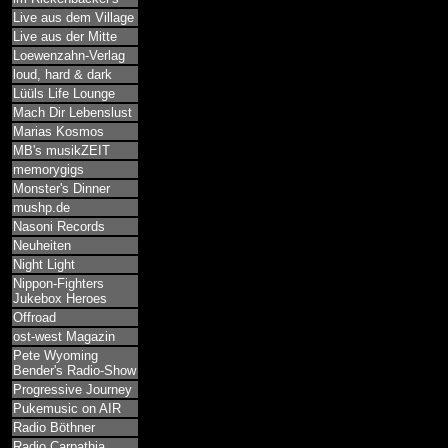
Live aus dem Village
Live aus der Mitte
Loewenzahn-Verlag
loud, hard & dark
Lüüls Life Lounge
Mach Dir Lebenslust
Marias Kosmos
MB's musikZEIT
memorygigs
Monster's Dinner
mushp.de
Nasoni Records
Neuheiten
Night Light
Nippon-Fighters
Jukebox Heroes
Offroad
ost-west Magazin
Pete Wyoming
Bender's Radio-Show
Progressive Journey
Pukemusic on AIR
Radio Böthner
Radio Carpathia