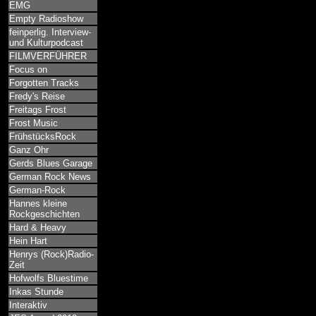
EMG
Empty Radioshow
feinperlig. Interview-
und Kulturpodcast
FILMVERFÜHRER
Focus on
Forgotten Tracks
Fredy's Reise
Freitags Frost
Frost Music
FrühstücksRock
Ganz Ohr
Gerds Blues Garage
German Rock News
German-Rock
Hannes kleine
Rockgeschichten
Hard & Heavy
Hein Hart
Henrys (Rock)Radio-
Zeit
Hofwolfs Bluestime
Inkas Stunde
Interaktiv