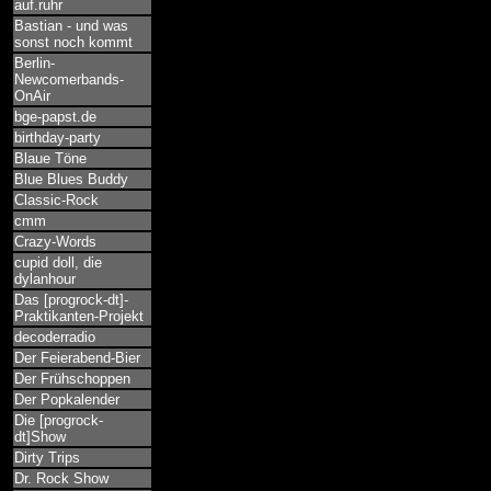
auf.ruhr
Bastian - und was
sonst noch kommt
Berlin-
Newcomerbands-
OnAir
bge-papst.de
birthday-party
Blaue Töne
Blue Blues Buddy
Classic-Rock
cmm
Crazy-Words
cupid doll, die
dylanhour
Das [progrock-dt]-
Praktikanten-Projekt
decoderradio
Der Feierabend-Bier
Der Frühschoppen
Der Popkalender
Die [progrock-
dt]Show
Dirty Trips
Dr. Rock Show