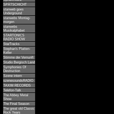
SPÄTSCHICHT
stanweb goes
Underground
stanwebs Montag-
morgen
stanwebs
Musikalphabet
STARTONICS
RADIO SHOW
StarTracks
Stephan's Platten-
Keller
Stimme der Vernunft
Studio Bergisch Land
Symphonies Of
Destruction
Szene intern
szenesoundsRADIO
TAXIM RECORDS
Telefon-Talk
The Abbey Metal
Show
The Final Season
The great old Classic
Rock Years