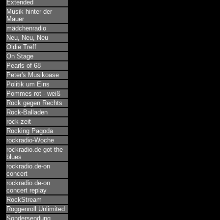
Extended
Musik hinter der
Mauer
mädchenradio
Neu, Neu, Neu
Oldie Treff
On Stage
Pearls of 68
Peter's Musikoase
Politik um Eins
Pommes rot - weiß
Rock gegen Rechts
Rock-Balladen
rock-zeit
Rocking Pagoda
rockradio-Woche
rockradio.de got the
blues
rockradio.de-on
concert
rockradio.de-on
concert replay
RockStream
Roggenroll Unlimited
Sondersendung