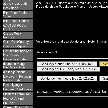
Am 15.06.2005 startet auf rockradio.de eine neue Se
at the crossroads
Reise durch die Psychedelic Music. - Jeden Mittwo
Backstage
Blue Rose Radio
Show
BlueRose-Records
CACTUS ROCK
RADIO
Cactus Rock
Records
Verantwortlich für diese Sendereihe : Peter Thinius
CrossOverCountry
CrossOverSpezial
Der Bedingungslose
Jeden 2. und 3.
Nachmittag
Deutsch-Stunde
deutsche mugge -
Die Radio Show
die lange Nacht
Die Live In Reitwein
Radiostunde
Doppelgänger
Farmers Roadhouse
angezeigt werden : Sendungen für 7 Tage, bis 
Fisslers-Laptop-Ten
Four Of A Kind
Frei-Zeit
German Rock - Out