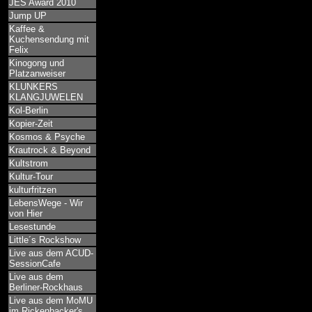
JES Award 2010
Jump UP
Kaffee &
Kuchensendung mit
Felix
Kinogong und
Platzanweiser
KLUNKERS
KLANGJUWELEN
Kol-Berlin
Kopier-Zeit
Kosmos & Psyche
Krautrock & Beyond
Kultstrom
Kultur-Tour
kulturfritzen
LebensWege - Wir
von Hier
Lesestunde
Little´s Rockshow
Live aus dem ACUD-
SessionCafe
Live aus dem
Berliner-Rockhaus
Live aus dem MoMU
im Rickenbacker's