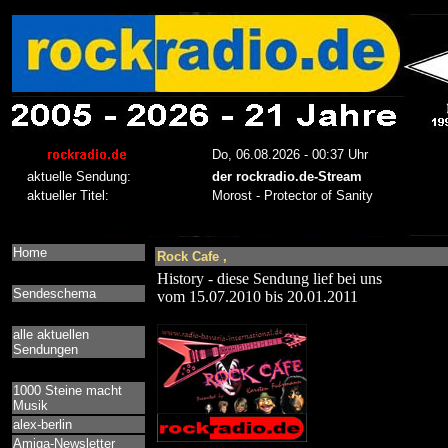
Home
Rock Cafe ,
History - diese Sendung lief bei uns
Sendeschema
vom 15.07.2010 bis 20.01.2011
alle aktuellen
Sendungen
1000 Steine macht
Musik
alex-berlin
Amiga-Newsletter