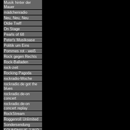
Musik hinter der
Mauer
mädchenradio
Neu, Neu, Neu
Oldie Treff
On Stage
Pearls of 68
Peter's Musikoase
Politik um Eins
Pommes rot - weiß
Rock gegen Rechts
Rock-Balladen
rock-zeit
Rocking Pagoda
rockradio-Woche
rockradio.de got the
blues
rockradio.de-on
concert
rockradio.de-on
concert replay
RockStream
Roggenroll Unlimited
Sondersendung