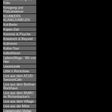
Felix
Kinogong und
Platzanweiser
KLUNKERS
KLANGJUWELEN
Kol-Berlin
Kopier-Zeit
Kosmos & Psyche
Krautrock & Beyond
Kultstrom
Kultur-Tour
kulturfritzen
LebensWege - Wir von
Hier
Lesestunde
Little´s Rockshow
Live aus dem ACUD-
SessionCafe
Live aus dem Berliner-
Rockhaus
Live aus dem MoMU
im Rickenbacker's
Live aus dem Village
Live aus der Mitte
Loewenzahn-Verlag