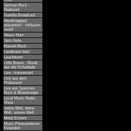
German Rock -
Radiozeit
Guerilla Broadcast
Handiclapped
präsentiert - Inklusion
rockt!
Heavy Hour
Jazz-Sofa
Klassik-Rock
Landmann liest
Leuchtturm
Little Boxes - Musik
aus der Schublade
Live - konserviert
Live aus dem
Proberaum
Live aus Speiches
Rock & Blueskneipe
Local Music Radio
Show
meine Welt, deine
Welt, unsere Welt
Metal Extrem
Music-Pleasuredome
Extended