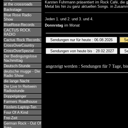
Karsten Fuhrmann präsentiert im Rock Café, die
at the crossroads
Metal bis hin zu ganz aktuellen Songs. in Zusam
Backstage
Blue Rose Radio
Jeden 1. und 2. und 3. und 4.
Show
BlueRose-Records
Donnrstag
im Monat
CACTUS ROCK
RADIO
Cactus Rock Records
CrossOverCountry
CrossOverSpezial
Der Bedingungslose
Nachmittag
Deutsch-Stunde
angezeigt werden : Sendungen für 7 Tage, bis
deutsche mugge - Die
Radio Show
die lange Nacht
Die Live In Reitwein
Radiostunde
Doppelgänger
Farmers Roadhouse
Fisslers-Laptop-Ten
Four Of A Kind
Frei-Zeit
German Rock - Out Of
Area