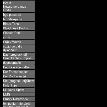
Berlin-
Newcomerbands-
OnAir
bge-papst.de
birthday-party
Blaue Töne
Blue Blues Buddy
Classic-Rock
cmm
Crazy-Words
cupid doll, die
dylanhour
Das [progrock-dt]-
Praktikanten-Projekt
decoderradio
Der Feierabend-Bier
Der Frühschoppen
Der Popkalender
Die [progrock-dt]Show
Dirty Trips
Dr. Rock Show
EMG
Empty Radioshow
feinperlig. Interview-