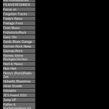
und Kulturpodcast
FILMVERFÜHRER
Focus on
Forgotten Tracks
Fredy's Reise
Freitags Frost
Frost Music
FrühstücksRock
Ganz Ohr
Gerds Blues Garage
German Rock News
German-Rock
Hannes kleine
Rockgeschichten
Hard & Heavy
Hein Hart
Henrys (Rock)Radio-
Zeit
Hofwolfs Bluestime
Inkas Stunde
Interaktiv
JES Award 2010
Jump UP
Kaffee &
Kuchensendung mit