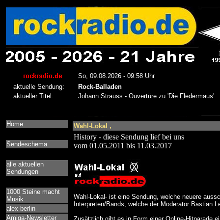
Home
Wahl-Lokal ,
History - diese Sendung lief bei uns
Sendeschema
vom 01.05.2011 bis 11.03.2017
alle aktuellen
Sendungen
1000 Steine macht
Wahl-Lokal- ist eine Sendung, welche neuere aussch
Musik
Interpreten/Bands, welche der Moderator Bastian Le
alex-berlin
Amiga-Newsletter
Zusätzlich gibt es in Form einer Online-Hitparade 