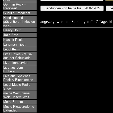
German Rock -
Radiozeit
Guerilla Broadcast
Handiclapped
angezeigt werden : Sendungen für 7 Tage, bis
präsentiert - Inklusion
rockt!
Heavy Hour
Jazz-Sofa
Klassik-Rock
Landmann liest
Leuchtturm
Little Boxes - Musik
aus der Schublade
Live - konserviert
Live aus dem
Proberaum
Live aus Speiches
Rock & Blueskneipe
Local Music Radio
Show
meine Welt, deine
Welt, unsere Welt
Metal Extrem
Music-Pleasuredome
Extended