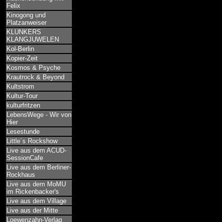
Felix
Kinogong und
Platzanweiser
KLUNKERS
KLANGJUWELEN
Kol-Berlin
Kopier-Zeit
Kosmos & Psyche
Krautrock & Beyond
Kultstrom
Kultur-Tour
kulturfritzen
LebensWege - Wir von
Hier
Lesestunde
Little´s Rockshow
Live aus dem ACUD-
SessionCafe
Live aus dem Berliner-
Rockhaus
Live aus dem MoMU
im Rickenbacker's
Live aus dem Village
Live aus der Mitte
Loewenzahn-Verlag