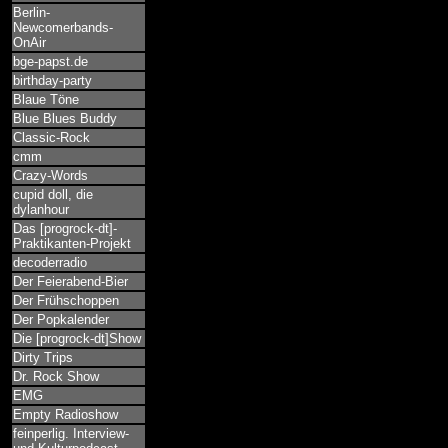
Berlin-
Newcomerbands-
OnAir
bge-papst.de
birthday-party
Blaue Töne
Blue Blues Buddy
Classic-Rock
cmm
Crazy-Words
cupid doll, die
dylanhour
Das [progrock-dt]-
Praktikanten-Projekt
decoderradio
Der Feierabend-Bier
Der Frühschoppen
Der Popkalender
Die [progrock-dt]Show
Dirty Trips
Dr. Rock Show
EMG
Empty Radioshow
feinperlig. Interview-