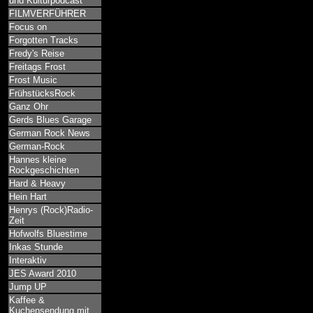
und Kulturpodcast
FILMVERFÜHRER
Focus on
Forgotten Tracks
Fredy's Reise
Freitags Frost
Frost Music
FrühstücksRock
Ganz Ohr
Gerds Blues Garage
German Rock News
German-Rock
Hannes kleine
Rockgeschichten
Hard & Heavy
Hein Hart
Henrys (Rock)Radio-
Zeit
Hofwolfs Bluestime
Inkas Stunde
Interaktiv
JES Award 2010
Jump UP
Kaffee &
Kuchensendung mit