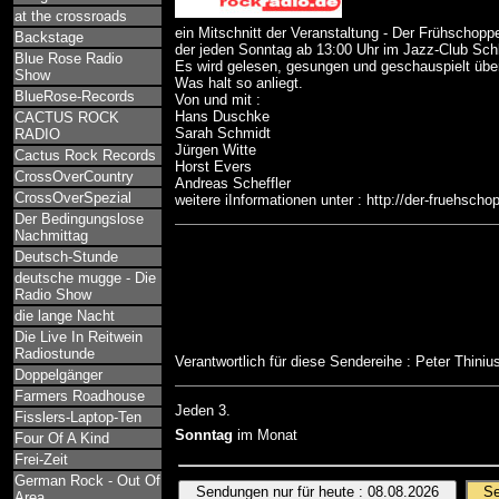
at the crossroads
ein Mitschnitt der Veranstaltung - Der Frühschoppe
Backstage
der jeden Sonntag ab 13:00 Uhr im Jazz-Club Schlot
Blue Rose Radio
Es wird gelesen, gesungen und geschauspielt über
Show
Was halt so anliegt.
BlueRose-Records
Von und mit :
Hans Duschke
CACTUS ROCK
Sarah Schmidt
RADIO
Jürgen Witte
Cactus Rock Records
Horst Evers
CrossOverCountry
Andreas Scheffler
CrossOverSpezial
weitere iInformationen unter : http://der-fruehsch
Der Bedingungslose
Nachmittag
Deutsch-Stunde
deutsche mugge - Die
Radio Show
die lange Nacht
Die Live In Reitwein
Radiostunde
Verantwortlich für diese Sendereihe : Peter Thini
Doppelgänger
Farmers Roadhouse
Jeden 3.
Fisslers-Laptop-Ten
Sonntag
im Monat
Four Of A Kind
Frei-Zeit
German Rock - Out Of
Area