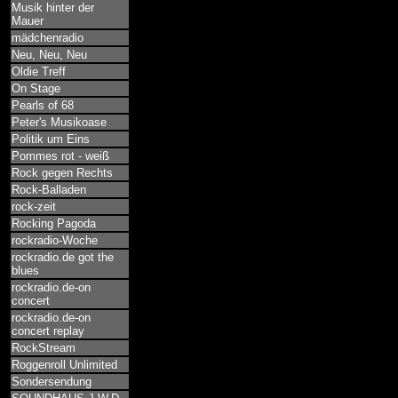
Musik hinter der
Mauer
mädchenradio
Neu, Neu, Neu
Oldie Treff
On Stage
Pearls of 68
Peter's Musikoase
Politik um Eins
Pommes rot - weiß
Rock gegen Rechts
Rock-Balladen
rock-zeit
Rocking Pagoda
rockradio-Woche
rockradio.de got the
blues
rockradio.de-on
concert
rockradio.de-on
concert replay
RockStream
Roggenroll Unlimited
Sondersendung