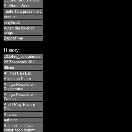
SOUNDHAUS J.W.D.
Staffords World
Tante Tofu präsentiert
Versus
vinylfreak
When the bluebird
sings
ZappaTime
History:
10Jahre_rockradio.de
22.Zappanale 2011
88vier
All You Can Eat
Alles von Platte
Amiga-Newsletter -
Donnerstag
Amiga-Newsletter -
Freitag
And I Play Rock n
Roll
Atlantis
auf.ruhr
Bastian - und was
sonst noch kommt