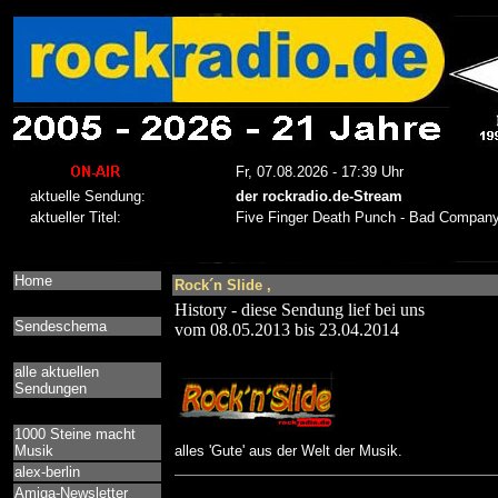
Home
Rock´n Slide ,
History - diese Sendung lief bei uns
Sendeschema
vom 08.05.2013 bis 23.04.2014
alle aktuellen
Sendungen
1000 Steine macht
Musik
alles 'Gute' aus der Welt der Musik.
alex-berlin
Amiga-Newsletter