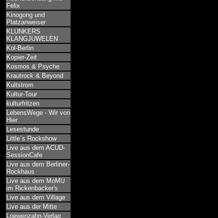
Felix
Kinogong und
Platzanweiser
KLUNKERS
KLANGJUWELEN
Kol-Berlin
Kopier-Zeit
Kosmos & Psyche
Krautrock & Beyond
Kultstrom
Kultur-Tour
kulturfritzen
LebensWege - Wir von
Hier
Lesestunde
Little´s Rockshow
Live aus dem ACUD-
SessionCafe
Live aus dem Berliner-
Rockhaus
Live aus dem MoMU
im Rickenbacker's
Live aus dem Village
Live aus der Mitte
Loewenzahn-Verlag