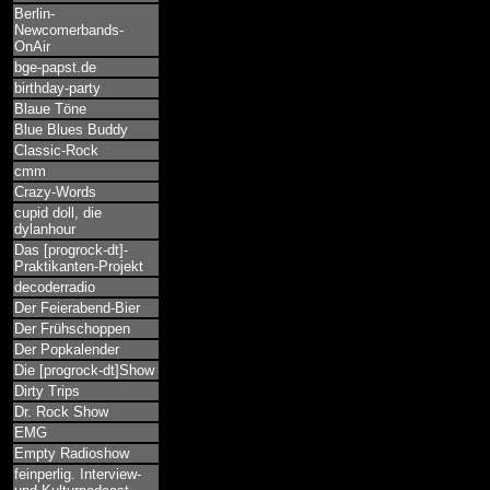
Berlin-
Newcomerbands-
OnAir
bge-papst.de
birthday-party
Blaue Töne
Blue Blues Buddy
Classic-Rock
cmm
Crazy-Words
cupid doll, die
dylanhour
Das [progrock-dt]-
Praktikanten-Projekt
decoderradio
Der Feierabend-Bier
Der Frühschoppen
Der Popkalender
Die [progrock-dt]Show
Dirty Trips
Dr. Rock Show
EMG
Empty Radioshow
feinperlig. Interview-