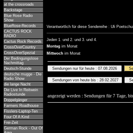
at the crossroads
Backstage
Blue Rose Radio
Show
BlueRose-Records
Verantwortlich für diese Sendereihe : Uli Poetschu
CACTUS ROCK
RADIO
Jeden 1. und 2. und 3. und 4.
Cactus Rock Records
Montag
im Monat
CrossOverCountry
CrossOverSpezial
Mittwoch
im Monat
Der Bedingungslose
Nachmittag
Deutsch-Stunde
deutsche mugge - Die
Radio Show
die lange Nacht
Die Live In Reitwein
Radiostunde
angezeigt werden : Sendungen für 7 Tage, bis
Doppelgänger
Farmers Roadhouse
Fisslers-Laptop-Ten
Four Of A Kind
Frei-Zeit
German Rock - Out Of
Area