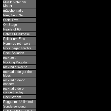
Musik hinter der
Mauer
mädchenradio
Neu, Neu, Neu
Oldie Treff
On Stage
Pearls of 68
Peter's Musikoase
Politik um Eins
Pommes rot - weiß
Rock gegen Rechts
Rock-Balladen
rock-zeit
Rocking Pagoda
rockradio-Woche
rockradio.de got the
blues
rockradio.de-on
concert
rockradio.de-on
concert replay
RockStream
Roggenroll Unlimited
Sondersendung