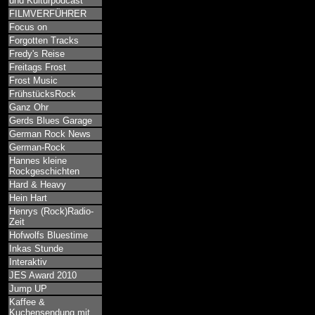
und Kulturpodcast
FILMVERFÜHRER
Focus on
Forgotten Tracks
Fredy's Reise
Freitags Frost
Frost Music
FrühstücksRock
Ganz Ohr
Gerds Blues Garage
German Rock News
German-Rock
Hannes kleine
Rockgeschichten
Hard & Heavy
Hein Hart
Henrys (Rock)Radio-
Zeit
Hofwolfs Bluestime
Inkas Stunde
Interaktiv
JES Award 2010
Jump UP
Kaffee &
Kuchensendung mit