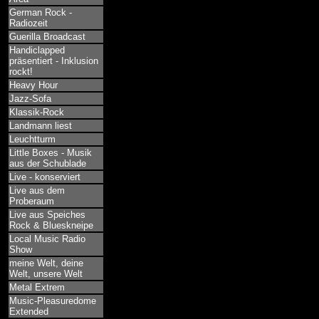
German Rock -
Radiozeit
Guerilla Broadcast
Handiclapped
präsentiert - Inklusion
rockt!
Heavy Hour
Jazz-Sofa
Klassik-Rock
Landmann liest
Leuchtturm
Little Boxes - Musik
aus der Schublade
Live - konserviert
Live aus dem
Proberaum
Live aus Speiches
Rock & Blueskneipe
Local Music Radio
Show
meine Welt, deine
Welt, unsere Welt
Metal Extrem
Music-Pleasuredome
Extended