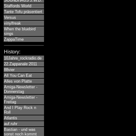
SOUNDHAUS J.W.D.
Staffords World
Tante Tofu präsentiert
Versus
vinylfreak
When the bluebird
sings
ZappaTime
History:
10Jahre_rockradio.de
22.Zappanale 2011
88vier
All You Can Eat
Alles von Platte
Amiga-Newsletter -
Donnerstag
Amiga-Newsletter -
Freitag
And I Play Rock n
Roll
Atlantis
auf.ruhr
Bastian - und was
sonst noch kommt