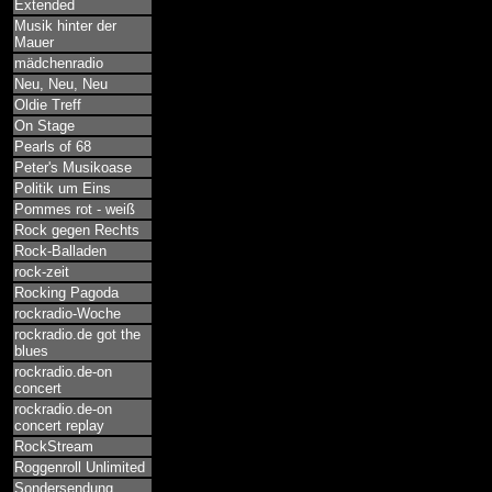
Extended
Musik hinter der
Mauer
mädchenradio
Neu, Neu, Neu
Oldie Treff
On Stage
Pearls of 68
Peter's Musikoase
Politik um Eins
Pommes rot - weiß
Rock gegen Rechts
Rock-Balladen
rock-zeit
Rocking Pagoda
rockradio-Woche
rockradio.de got the
blues
rockradio.de-on
concert
rockradio.de-on
concert replay
RockStream
Roggenroll Unlimited
Sondersendung