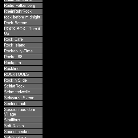
Radio Falkenberg
RheinRuhrRock
rock before midnight
Rock Bottom
ROCK BOX - Turn it
Up
Rock Cafe
Rock Island
Rockabilly-Time
Rocket 88
Rockgrim
Rockline
ROCKTOOLS
Rock´n Slide
SchlafRock
Schmittelwelle
Schwarze Szene
Seelenstaub
Session aus dem
Village
Similibus
Soft Rocks
Soundchecker
Sphärentanz