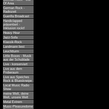
Of Area
German Rock -
Radiozeit
Guerilla Broadcast
Handiclapped
präsentiert -
Inklusion rockt!
Heavy Hour
Jazz-Sofa
Klassik-Rock
Landmann liest
Leuchtturm
Little Boxes - Musik
aus der Schublade
Live - konserviert
Live aus dem
Proberaum
Live aus Speiches
Rock & Blueskneipe
Local Music Radio
Show
meine Welt, deine
Welt, unsere Welt
Metal Extrem
Music-Pleasuredome