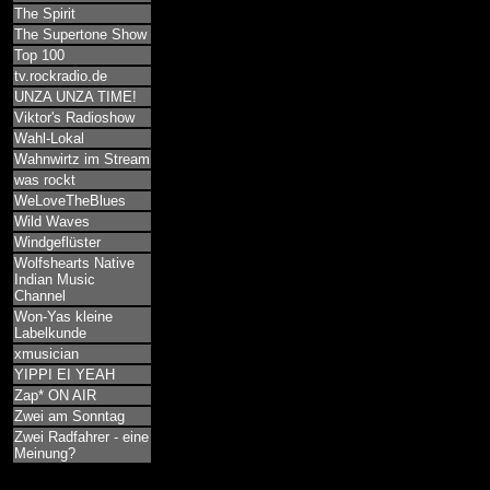
The Spirit
The Supertone Show
Top 100
tv.rockradio.de
UNZA UNZA TIME!
Viktor's Radioshow
Wahl-Lokal
Wahnwirtz im Stream
was rockt
WeLoveTheBlues
Wild Waves
Windgeflüster
Wolfshearts Native
Indian Music
Channel
Won-Yas kleine
Labelkunde
xmusician
YIPPI EI YEAH
Zap* ON AIR
Zwei am Sonntag
Zwei Radfahrer - eine
Meinung?