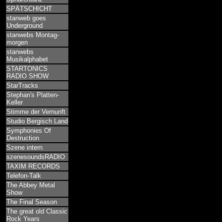
SPÄTSCHICHT
stanweb goes
Underground
stanwebs Montag-
morgen
stanwebs
Musikalphabet
STARTONICS
RADIO SHOW
StarTracks
Stephan's Platten-
Keller
Stimme der Vernunft
Studio Bergisch Land
Symphonies Of
Destruction
Szene intern
szenesoundsRADIO
TAXIM RECORDS
Telefon-Talk
The Abbey Metal
Show
The Final Season
The great old Classic
Rock Years