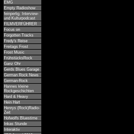
EMG
Empty Radioshow
feinperlig. Interview-
und Kulturpodcast
FILMVERFÜHRER
Focus on
Forgotten Tracks
Fredy's Reise
Freitags Frost
Frost Music
FrühstücksRock
Ganz Ohr
Gerds Blues Garage
German Rock News
German-Rock
Hannes kleine
Rockgeschichten
Hard & Heavy
Hein Hart
Henrys (Rock)Radio-
Zeit
Hofwolfs Bluestime
Inkas Stunde
Interaktiv