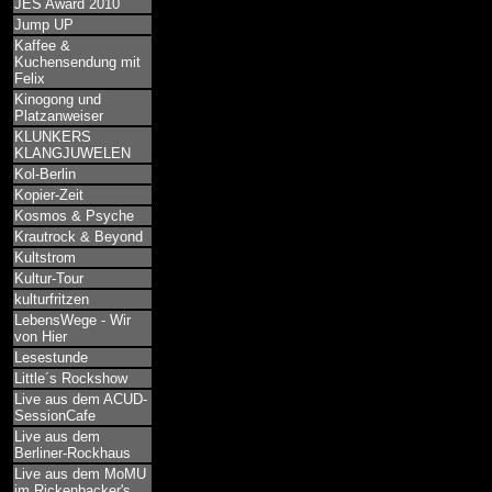
JES Award 2010
Jump UP
Kaffee &
Kuchensendung mit
Felix
Kinogong und
Platzanweiser
KLUNKERS
KLANGJUWELEN
Kol-Berlin
Kopier-Zeit
Kosmos & Psyche
Krautrock & Beyond
Kultstrom
Kultur-Tour
kulturfritzen
LebensWege - Wir
von Hier
Lesestunde
Little´s Rockshow
Live aus dem ACUD-
SessionCafe
Live aus dem
Berliner-Rockhaus
Live aus dem MoMU
im Rickenbacker's