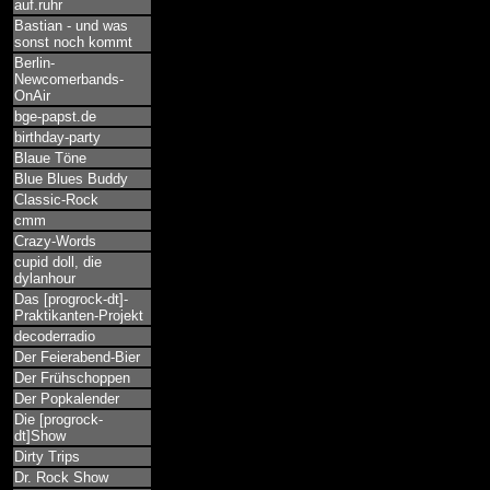
auf.ruhr
Bastian - und was
sonst noch kommt
Berlin-
Newcomerbands-
OnAir
bge-papst.de
birthday-party
Blaue Töne
Blue Blues Buddy
Classic-Rock
cmm
Crazy-Words
cupid doll, die
dylanhour
Das [progrock-dt]-
Praktikanten-Projekt
decoderradio
Der Feierabend-Bier
Der Frühschoppen
Der Popkalender
Die [progrock-
dt]Show
Dirty Trips
Dr. Rock Show