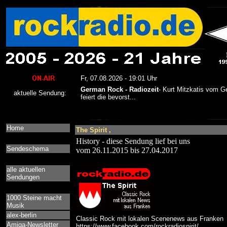
Home
The Spirit ,
History - diese Sendung lief bei uns
Sendeschema
vom 26.11.2015 bis 27.04.2017
alle aktuellen
Sendungen
1000 Steine macht
Musik
alex-berlin
Classic Rock mit lokalen Scenenews aus Franken
Amiga-Newsletter
https://www.facebook.com/rockradiospirit/