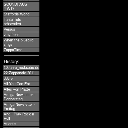
SOUNDHAUS
J.W.D.
Staffords World
Tante Tofu
präsentiert
Versus
vinylfreak
When the bluebird
sings
ZappaTime
History:
10Jahre_rockradio.de
22.Zappanale 2011
88vier
All You Can Eat
Alles von Platte
Amiga-Newsletter -
Donnerstag
Amiga-Newsletter -
Freitag
And I Play Rock n
Roll
Atlantis