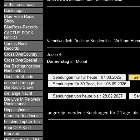
at the crossroads
Backstage
Blue Rose Radio
Show
BlueRose-Records
CACTUS ROCK
RADIO
Verantwortlich für diese Sendereihe : Wolfram Ho
Cactus Rock
Records
CrossOverCountry
Jeden 4.
CrossOverSpezial
Donnerstag
im Monat
Der Bedingungslose
Nachmittag
Deutsch-Stunde
deutsche mugge -
Die Radio Show
die lange Nacht
Die Live In Reitwein
Radiostunde
Doppelgänger
angezeigt werden : Sendungen für 7 Tage, bis 
Farmers Roadhouse
Fisslers-Laptop-Ten
Four Of A Kind
Frei-Zeit
German Rock - Out