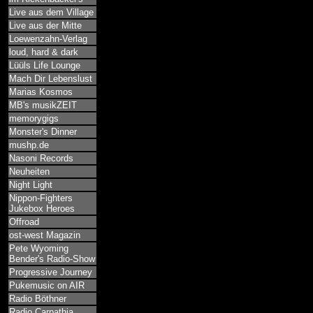
Live aus dem Village
Live aus der Mitte
Loewenzahn-Verlag
loud, hard & dark
Lüüls Life Lounge
Mach Dir Lebenslust
Marias Kosmos
MB's musikZEIT
memorygigs
Monster's Dinner
mushp.de
Nasoni Records
Neuheiten
Night Light
Nippon-Fighters
Jukebox Heroes
Offroad
ost-west Magazin
Pete Wyoming
Bender's Radio-Show
Progressive Journey
Pukemusic on AIR
Radio Böthner
Radio Carpathia