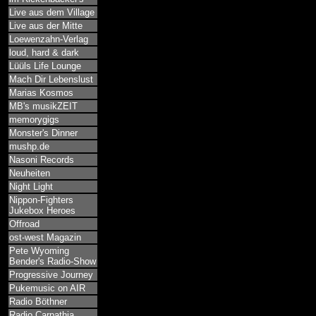
Live aus dem Village
Live aus der Mitte
Loewenzahn-Verlag
loud, hard & dark
Lüüls Life Lounge
Mach Dir Lebenslust
Marias Kosmos
MB's musikZEIT
memorygigs
Monster's Dinner
mushp.de
Nasoni Records
Neuheiten
Night Light
Nippon-Fighters
Jukebox Heroes
Offroad
ost-west Magazin
Pete Wyoming
Bender's Radio-Show
Progressive Journey
Pukemusic on AIR
Radio Böthner
Radio Carpathia