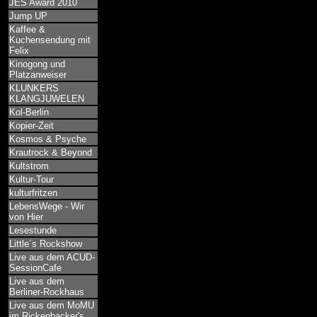
JES Award 2010
Jump UP
Kaffee &
Kuchensendung mit
Felix
Kinogong und
Platzanweiser
KLUNKERS
KLANGJUWELEN
Kol-Berlin
Kopier-Zeit
Kosmos & Psyche
Krautrock & Beyond
Kultstrom
Kultur-Tour
kulturfritzen
LebensWege - Wir
von Hier
Lesestunde
Little´s Rockshow
Live aus dem ACUD-
SessionCafe
Live aus dem
Berliner-Rockhaus
Live aus dem MoMU
im Rickenbacker's