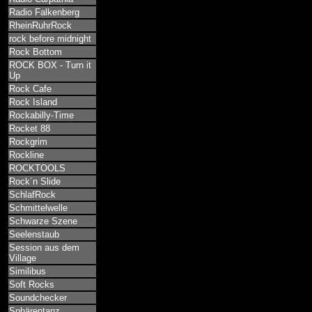
Radio Falkenberg
RheinRuhrRock
rock before midnight
Rock Bottom
ROCK BOX - Turn it
Up
Rock Cafe
Rock Island
Rockabilly-Time
Rocket 88
Rockgrim
Rockline
ROCKTOOLS
Rock´n Slide
SchlafRock
Schmittelwelle
Schwarze Szene
Seelenstaub
Session aus dem
Village
Similibus
Soft Rocks
Soundchecker
Sphärentanz