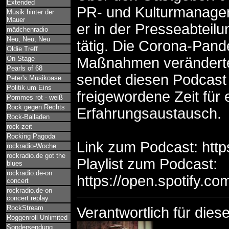
Extended
PR- und Kulturmanager 
Musik hinter der
Mauer
er in der Presseabteilu
mädchenradio
Neu, Neu, Neu
tätig. Die Corona-Pan
Oldie Treff
On Stage
Maßnahmen veränderten
Pearls of 68
sendet diesen Podcast
Peter's Musikoase
Politik um Eins
freigewordene Zeit für 
Pommes rot - weiß
Rock gegen Rechts
Erfahrungsaustausch.
Rock-Balladen
rock-zeit
Rocking Pagoda
Link zum Podcast: https:
rockradio-Woche
rockradio.de got the
Playlist zum Podcast:
blues
rockradio.de-on
https://open.spotify.
concert
rockradio.de-on
concert replay
RockStream
Verantwortlich für die
Roggenroll Unlimited
Sondersendung