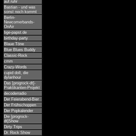
auf.ruhr
Bastian - und was
sonst noch kommt
Berlin-
Newcomerbands-
OnAir
bge-papst.de
birthday-party
Blaue Töne
Blue Blues Buddy
Classic-Rock
cmm
Crazy-Words
cupid doll, die
dylanhour
Das [progrock-dt]-
Praktikanten-Projekt
decoderradio
Der Feierabend-Bier
Der Frühschoppen
Der Popkalender
Die [progrock-
dt]Show
Dirty Trips
Dr. Rock Show