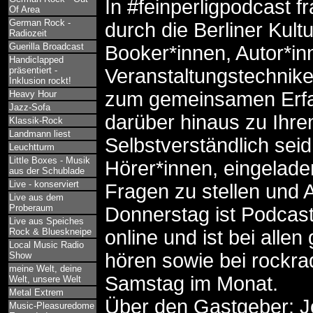
In #feinperligpodcast f
Of Area
German Rock -
durch die Berliner Kult
Radiozeit
Guerilla Broadcast
Booker*innen, Autor*in
Handiclapped
präsentiert -
Veranstaltungstechnike
Inklusion rockt!
zum gemeinsamen Erfa
Heavy Hour
Jazz-Sofa
darüber hinaus zu Ihre
Klassik-Rock
Landmann liest
Selbstverständlich seid
Leuchtturm
Little Boxes - Musik
Hörer*innen, eingelad
aus der Schublade
Live - konserviert
Fragen zu stellen und
Live aus dem
Proberaum
Donnerstag ist Podcast
Live aus Speiches
Rock & Blueskneipe
online und ist bei alle
Local Music Radio
hören sowie bei rockra
Show
meine Welt, deine
Samstag im Monat.
Welt, unsere Welt
Metal Extrem
Über den Gastgeber: Jo
Music-Pleasuredome