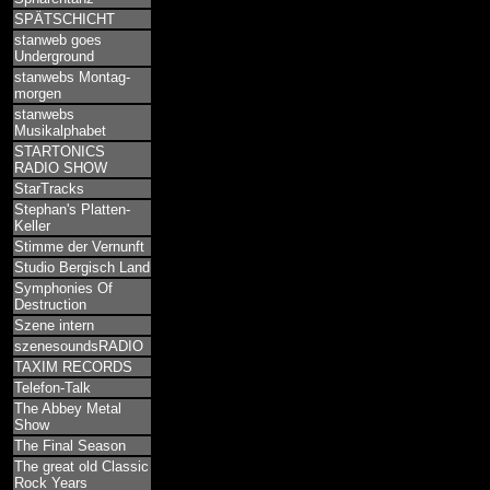
SPÄTSCHICHT
stanweb goes
Underground
stanwebs Montag-
morgen
stanwebs
Musikalphabet
STARTONICS
RADIO SHOW
StarTracks
Stephan's Platten-
Keller
Stimme der Vernunft
Studio Bergisch Land
Symphonies Of
Destruction
Szene intern
szenesoundsRADIO
TAXIM RECORDS
Telefon-Talk
The Abbey Metal
Show
The Final Season
The great old Classic
Rock Years