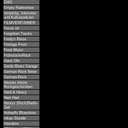
EMG
Empty Radioshow
feinperlig. Interview-
und Kulturpodcast
FILMVERFÜHRER
Focus on
Forgotten Tracks
Fredy's Reise
Freitags Frost
Frost Music
FrühstücksRock
Ganz Ohr
Gerds Blues Garage
German Rock News
German-Rock
Hannes kleine
Rockgeschichten
Hard & Heavy
Hein Hart
Henrys (Rock)Radio-
Zeit
Hofwolfs Bluestime
Inkas Stunde
Interaktiv