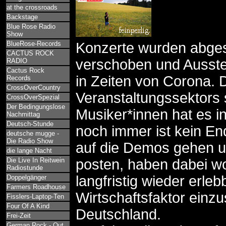
at the crossroads
Backstage
Blue Rose Radio
Show
BlueRose-Records
Konzerte wurden abges
CACTUS ROCK
verschoben und Ausstel
RADIO
Cactus Rock
in Zeiten von Corona. D
Records
CrossOverCountry
Veranstaltungssektors 
CrossOverSpezial
Der Bedingungslose
Musiker*innen hat es in
Nachmittag
Deutsch-Stunde
noch immer ist kein End
deutsche mugge -
Die Radio Show
auf die Demos gehen u
die lange Nacht
Die Live In Reitwein
posten, haben dabei woh
Radiostunde
langfristig wieder erle
Doppelgänger
Farmers Roadhouse
Wirtschaftsfaktor einzus
Fisslers-Laptop-Ten
Four Of A Kind
Deutschland.
Frei-Zeit
German Rock - Out