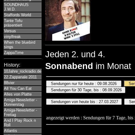
SOUNDHAUS
J.W.D.
Staffords World
Tante Tofu
präsentiert
Versus
vinylfreak
When the bluebird
sings
Jeden 2. und 4.
ZappaTime
Sonnabend
im Monat
History:
10Jahre_rockradio.de
22.Zappanale 2011
88vier
All You Can Eat
Alles von Platte
Amiga-Newsletter -
Donnerstag
Amiga-Newsletter -
Freitag
angezeigt werden : Sendungen für 7 Tage, bis 
And I Play Rock n
Roll
Atlantis