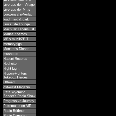
Live aus dem Village
Live aus der Mitte
Loewenzahn-Verlag
loud, hard & dark
Lüüls Life Lounge
Mach Dir Lebenslust
Marias Kosmos
MB's musikZEIT
memorygigs
Monster's Dinner
mushp.de
Nasoni Records
Neuheiten
Night Light
Nippon-Fighters
Jukebox Heroes
Offroad
ost-west Magazin
Pete Wyoming
Bender's Radio-Show
Progressive Journey
Pukemusic on AIR
Radio Böthner
Radio Carpathia