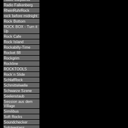
Radio Falkenberg
RheinRuhrRock
rock before midnight
Rock Bottom
ROCK BOX - Turn it
Up
Rock Cafe
Rock Island
Rockabilly-Time
Rocket 88
Rockgrim
Rockline
ROCKTOOLS
Rock´n Slide
SchlafRock
Schmittelwelle
Schwarze Szene
Seelenstaub
Session aus dem
Village
Similibus
Soft Rocks
Soundchecker
Sphärentanz