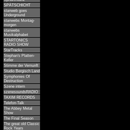
SPÄTSCHICHT
stanweb goes
Underground
stanwebs Montag-
morgen
stanwebs
Musikalphabet
STARTONICS
RADIO SHOW
StarTracks
Stephan's Platten-
Keller
Stimme der Vernunft
Studio Bergisch Land
Symphonies Of
Destruction
Szene intern
szenesoundsRADIO
TAXIM RECORDS
Telefon-Talk
The Abbey Metal
Show
The Final Season
The great old Classic
Rock Years