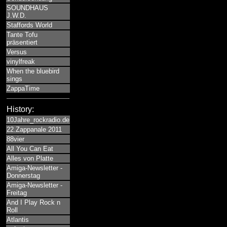
SOUNDHAUS
J.W.D.
Staffords World
Tante Tofu
präsentiert
Versus
vinylfreak
When the bluebird
sings
ZappaTime
History:
10Jahre_rockradio.de
22.Zappanale 2011
88vier
All You Can Eat
Alles von Platte
Amiga-Newsletter -
Donnerstag
Amiga-Newsletter -
Freitag
And I Play Rock n
Roll
Atlantis