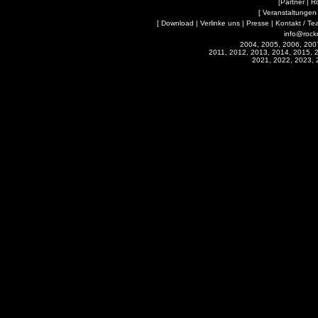
[
Partner
|
R
[
Veranstaltungen
[
Download
|
Verlinke uns
|
Presse
|
Kontakt / Te
info@rock
2004, 2005, 2006, 200
2011, 2012, 2013, 2014, 2015, 
2021, 2022, 2023, 