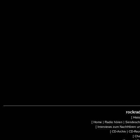
rockrad
[
Hist
[
Home
|
Radio hören
|
Sendesc
[
Interviews zum NachHören 
[
CD-Archiv
|
CD-Rez
[
Cha