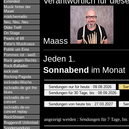
Verantwortlich für dies
Extended
Musik hinter der
Mauer
mädchenradio
Neu, Neu, Neu
Oldie Treff
On Stage
Pearls of 68
Maass
Peter's Musikoase
Politik um Eins
Pommes rot - weiß
Jeden 1.
Rock gegen Rechts
Rock-Balladen
Sonnabend
im Monat
rock-zeit
Rocking Pagoda
rockradio-Woche
rockradio.de got the
blues
rockradio.de-on
concert
rockradio.de-on
concert replay
RockStream
angezeigt werden : Sendungen für 7 Tage, bis 
Roggenroll Unlimited
Sondersendung