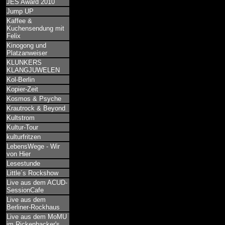
JES Award 2010
Jump UP
Kaffee &
Kuchensendung mit
Felix
Kinogong und
Platzanweiser
KLUNKERS
KLANGJUWELEN
Kol-Berlin
Kopier-Zeit
Kosmos & Psyche
Krautrock & Beyond
Kultstrom
Kultur-Tour
kulturfritzen
LebensWege - Wir
von Hier
Lesestunde
Little´s Rockshow
Live aus dem ACUD-
SessionCafe
Live aus dem
Berliner-Rockhaus
Live aus dem MoMU
im Rickenbacker's