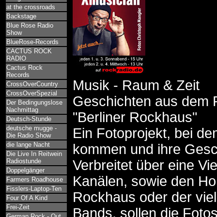
at the crossroads
Backstage
Blue Rose Radio
Show
BlueRose-Records
CACTUS ROCK
RADIO
Cactus Rock
Records
Musik - Raum & Zeit
CrossOverCountry
CrossOverSpezial
Geschichten aus dem 
Der Bedingungslose
Nachmittag
"Berliner Rockhaus"
Deutsch-Stunde
deutsche mugge -
Ein Fotoprojekt, bei d
Die Radio Show
die lange Nacht
kommen und ihre Gesch
Die Live In Reitwein
Radiostunde
Verbreitet über eine Vi
Doppelgänger
Kanälen, sowie den 
Farmers Roadhouse
Fisslers-Laptop-Ten
Rockhaus oder der vie
Four Of A Kind
Frei-Zeit
Bands, sollen die Foto
German Rock - Out