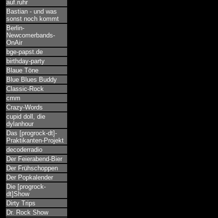
auf.ruhr
Bastian - und was
sonst noch kommt
Berlin-
Newcomerbands-
OnAir
bge-papst.de
birthday-party
Blaue Töne
Blue Blues Buddy
Classic-Rock
cmm
Crazy-Words
cupid doll, die
dylanhour
Das [progrock-dt]-
Praktikanten-Projekt
decoderradio
Der Feierabend-Bier
Der Frühschoppen
Der Popkalender
Die [progrock-
dt]Show
Dirty Trips
Dr. Rock Show