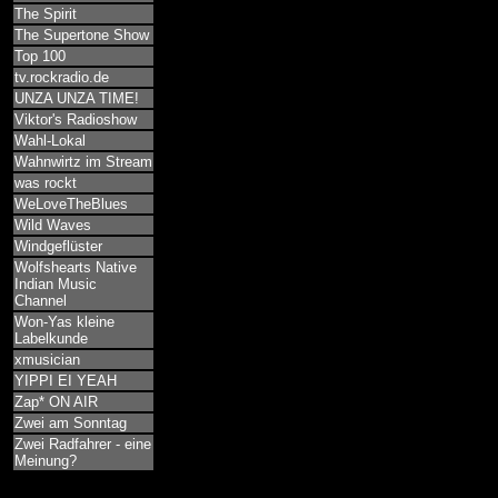
The Spirit
The Supertone Show
Top 100
tv.rockradio.de
UNZA UNZA TIME!
Viktor's Radioshow
Wahl-Lokal
Wahnwirtz im Stream
was rockt
WeLoveTheBlues
Wild Waves
Windgeflüster
Wolfshearts Native
Indian Music
Channel
Won-Yas kleine
Labelkunde
xmusician
YIPPI EI YEAH
Zap* ON AIR
Zwei am Sonntag
Zwei Radfahrer - eine
Meinung?