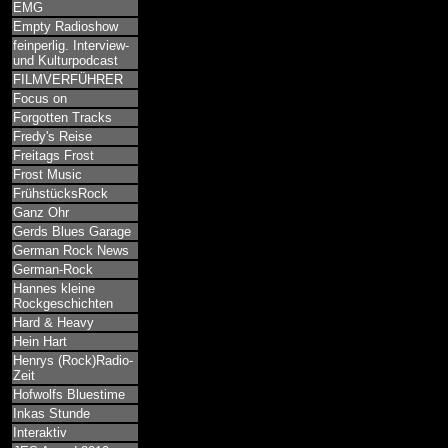
EMG
Empty Radioshow
feinperlig. Interview-
und Kulturpodcast
FILMVERFÜHRER
Focus on
Forgotten Tracks
Fredy's Reise
Freitags Frost
Frost Music
FrühstücksRock
Ganz Ohr
Gerds Blues Garage
German Rock News
German-Rock
Hannes kleine
Rockgeschichten
Hard & Heavy
Hein Hart
Henrys (Rock)Radio-
Zeit
Hofwolfs Bluestime
Inkas Stunde
Interaktiv