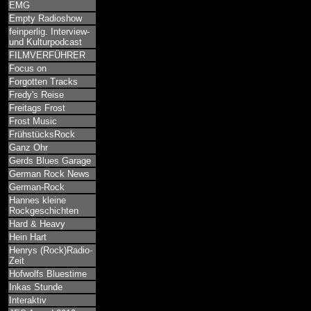
EMG
Empty Radioshow
feinperlig. Interview-
und Kulturpodcast
FILMVERFÜHRER
Focus on
Forgotten Tracks
Fredy's Reise
Freitags Frost
Frost Music
FrühstücksRock
Ganz Ohr
Gerds Blues Garage
German Rock News
German-Rock
Hannes kleine
Rockgeschichten
Hard & Heavy
Hein Hart
Henrys (Rock)Radio-
Zeit
Hofwolfs Bluestime
Inkas Stunde
Interaktiv