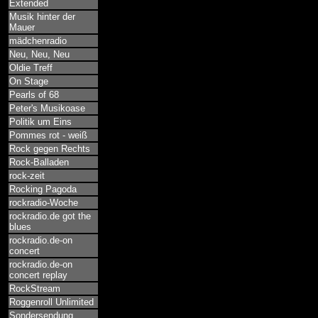
Extended
Musik hinter der
Mauer
mädchenradio
Neu, Neu, Neu
Oldie Treff
On Stage
Pearls of 68
Peter's Musikoase
Politik um Eins
Pommes rot - weiß
Rock gegen Rechts
Rock-Balladen
rock-zeit
Rocking Pagoda
rockradio-Woche
rockradio.de got the
blues
rockradio.de-on
concert
rockradio.de-on
concert replay
RockStream
Roggenroll Unlimited
Sondersendung