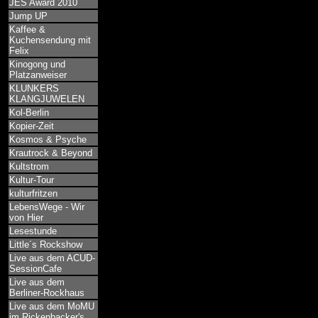
JES Award 2010
Jump UP
Kaffee &
Kuchensendung mit
Felix
Kinogong und
Platzanweiser
KLUNKERS
KLANGJUWELEN
Kol-Berlin
Kopier-Zeit
Kosmos & Psyche
Krautrock & Beyond
Kultstrom
Kultur-Tour
kulturfritzen
LebensWege - Wir
von Hier
Lesestunde
Little´s Rockshow
Live aus dem ACUD-
SessionCafe
Live aus dem
Berliner-Rockhaus
Live aus dem MoMU
im Rickenbacker's