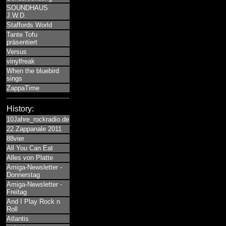
SOUNDHAUS
J.W.D.
Staffords World
Tante Tofu
präsentiert
Versus
vinylfreak
When the bluebird
sings
ZappaTime
History:
10Jahre_rockradio.de
22.Zappanale 2011
88vier
All You Can Eat
Alles von Platte
Amiga-Newsletter -
Donnerstag
Amiga-Newsletter -
Freitag
And I Play Rock n
Roll
Atlantis