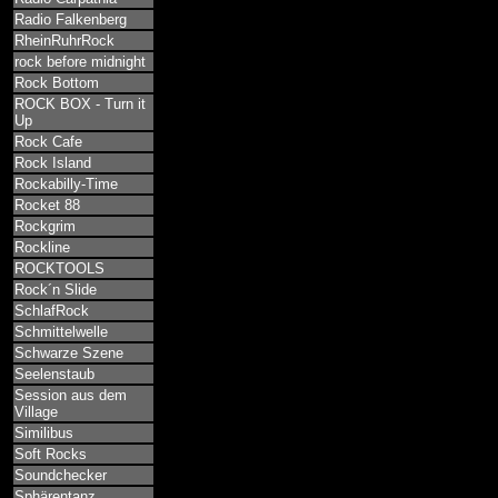
Radio Falkenberg
RheinRuhrRock
rock before midnight
Rock Bottom
ROCK BOX - Turn it
Up
Rock Cafe
Rock Island
Rockabilly-Time
Rocket 88
Rockgrim
Rockline
ROCKTOOLS
Rock´n Slide
SchlafRock
Schmittelwelle
Schwarze Szene
Seelenstaub
Session aus dem
Village
Similibus
Soft Rocks
Soundchecker
Sphärentanz