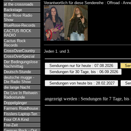
Verantwortlich für diese Sendereihe : Offroad - Ann
at the crossroads
Backstage
Blue Rose Radio
Show
BlueRose-Records
CACTUS ROCK
RADIO
Cactus Rock
Records
CrossOverCountry
Jeden 1. und 3.
CrossOverSpezial
Der Bedingungslose
Nachmittag
Deutsch-Stunde
deutsche mugge -
Die Radio Show
die lange Nacht
Die Live In Reitwein
Radiostunde
angezeigt werden : Sendungen für 7 Tage, bis 
Doppelgänger
Farmers Roadhouse
Fisslers-Laptop-Ten
Four Of A Kind
Frei-Zeit
German Rock - Out