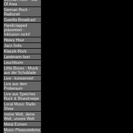
Of Area
German Rock -
Radiozeit
Guerilla Broadcast
Handiclapped
präsentiert -
Inklusion rockt!
Heavy Hour
Jazz-Sofa
Klassik-Rock
Landmann liest
Leuchtturm
Little Boxes - Musik
aus der Schublade
Live - konserviert
Live aus dem
Proberaum
Live aus Speiches
Rock & Blueskneipe
Local Music Radio
Show
meine Welt, deine
Welt, unsere Welt
Metal Extrem
Music-Pleasuredome