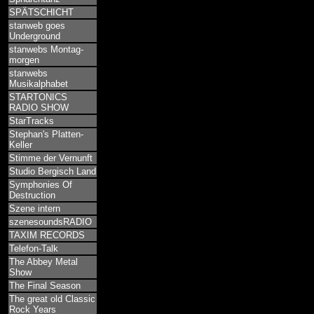
SPÄTSCHICHT
stanweb goes
Underground
stanwebs Montag-
morgen
stanwebs
Musikalphabet
STARTONICS
RADIO SHOW
StarTracks
Stephan's Platten-
Keller
Stimme der Vernunft
Studio Bergisch Land
Symphonies Of
Destruction
Szene intern
szenesoundsRADIO
TAXIM RECORDS
Telefon-Talk
The Abbey Metal
Show
The Final Season
The great old Classic
Rock Years