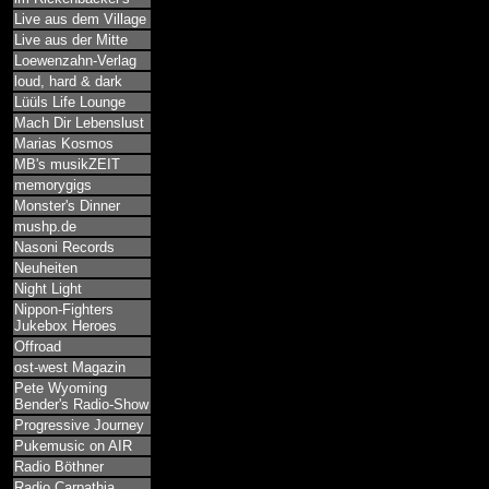
Live aus dem Village
Live aus der Mitte
Loewenzahn-Verlag
loud, hard & dark
Lüüls Life Lounge
Mach Dir Lebenslust
Marias Kosmos
MB's musikZEIT
memorygigs
Monster's Dinner
mushp.de
Nasoni Records
Neuheiten
Night Light
Nippon-Fighters
Jukebox Heroes
Offroad
ost-west Magazin
Pete Wyoming
Bender's Radio-Show
Progressive Journey
Pukemusic on AIR
Radio Böthner
Radio Carpathia