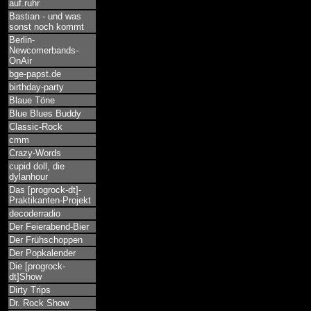
auf.ruhr
Bastian - und was
sonst noch kommt
Berlin-
Newcomerbands-
OnAir
bge-papst.de
birthday-party
Blaue Töne
Blue Blues Buddy
Classic-Rock
cmm
Crazy-Words
cupid doll, die
dylanhour
Das [progrock-dt]-
Praktikanten-Projekt
decoderradio
Der Feierabend-Bier
Der Frühschoppen
Der Popkalender
Die [progrock-
dt]Show
Dirty Trips
Dr. Rock Show