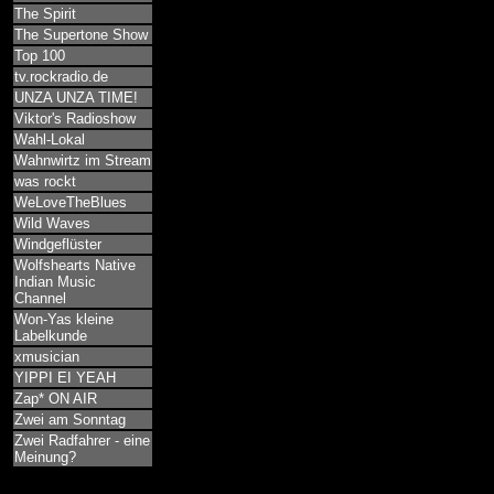
The Spirit
The Supertone Show
Top 100
tv.rockradio.de
UNZA UNZA TIME!
Viktor's Radioshow
Wahl-Lokal
Wahnwirtz im Stream
was rockt
WeLoveTheBlues
Wild Waves
Windgeflüster
Wolfshearts Native
Indian Music
Channel
Won-Yas kleine
Labelkunde
xmusician
YIPPI EI YEAH
Zap* ON AIR
Zwei am Sonntag
Zwei Radfahrer - eine
Meinung?