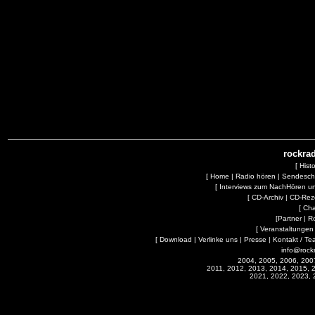
rockrad
[
Hist
[
Home
|
Radio hören
|
Sendesc
[
Interviews zum NachHören 
[
CD-Archiv
|
CD-Rez
[
Cha
[
Partner
|
R
[
Veranstaltungen
[
Download
|
Verlinke uns
|
Presse
|
Kontakt / Te
info@rock
2004, 2005, 2006, 200
2011, 2012, 2013, 2014, 2015, 
2021, 2022, 2023, 