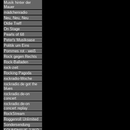
Musik hinter der
Mauer
mädchenradio
Neu, Neu, Neu
Oldie Treff
On Stage
Pearls of 68
Peter's Musikoase
Politik um Eins
Pommes rot - weiß
Rock gegen Rechts
Rock-Balladen
rock-zeit
Rocking Pagoda
rockradio-Woche
rockradio.de got the
blues
rockradio.de-on
concert
rockradio.de-on
concert replay
RockStream
Roggenroll Unlimited
Sondersendung