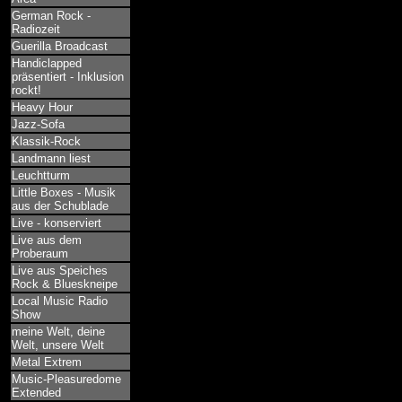
German Rock -
Radiozeit
Guerilla Broadcast
Handiclapped
präsentiert - Inklusion
rockt!
Heavy Hour
Jazz-Sofa
Klassik-Rock
Landmann liest
Leuchtturm
Little Boxes - Musik
aus der Schublade
Live - konserviert
Live aus dem
Proberaum
Live aus Speiches
Rock & Blueskneipe
Local Music Radio
Show
meine Welt, deine
Welt, unsere Welt
Metal Extrem
Music-Pleasuredome
Extended