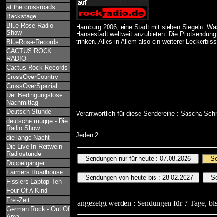
at the crossroads
Backstage
Blue Rose Radio
Hamburg 2006, eine Stadt mit sieben Siegeln. Was
Show
Hansestadt weltweit anzubieten. Die Pilotsendung
trinken. Alles in Allem also ein weiterer Leckerbi
BlueRose-Records
CACTUS ROCK
RADIO
Cactus Rock Records
CrossOverCountry
CrossOverSpezial
Der Bedingungslose
Nachmittag
Deutsch-Stunde
Verantwortlich für diese Sendereihe : Sascha Sc
deutsche mugge - Die
Radio Show
Jeden 2.
die lange Nacht
Die Live In Reitwein
Radiostunde
Doppelgänger
Farmers Roadhouse
Fisslers-Laptop-Ten
Four Of A Kind
Frei-Zeit
angezeigt werden : Sendungen für 7 Tage, bis
German Rock - Out Of
Area