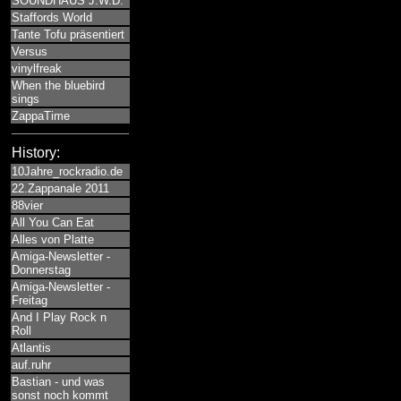
SOUNDHAUS J.W.D.
Staffords World
Tante Tofu präsentiert
Versus
vinylfreak
When the bluebird
sings
ZappaTime
History:
10Jahre_rockradio.de
22.Zappanale 2011
88vier
All You Can Eat
Alles von Platte
Amiga-Newsletter -
Donnerstag
Amiga-Newsletter -
Freitag
And I Play Rock n
Roll
Atlantis
auf.ruhr
Bastian - und was
sonst noch kommt