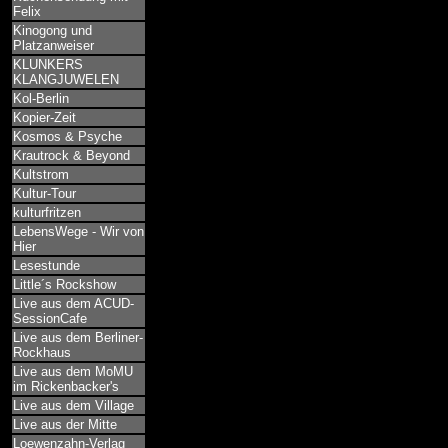
Felix
Kinogong und
Platzanweiser
KLUNKERS
KLANGJUWELEN
Kol-Berlin
Kopier-Zeit
Kosmos & Psyche
Krautrock & Beyond
Kultstrom
Kultur-Tour
kulturfritzen
LebensWege - Wir von
Hier
Lesestunde
Little´s Rockshow
Live aus dem ACUD-
SessionCafe
Live aus dem Berliner-
Rockhaus
Live aus dem MoMU
im Rickenbacker's
Live aus dem Village
Live aus der Mitte
Loewenzahn-Verlag