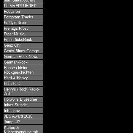
und Kulturpodcast
FILMVERFÜHRER
Focus on
Forgotten Tracks
Fredy's Reise
Freitags Frost
Frost Music
FrühstücksRock
Ganz Ohr
Gerds Blues Garage
German Rock News
German-Rock
Hannes kleine
Rockgeschichten
Hard & Heavy
Hein Hart
Henrys (Rock)Radio-
Zeit
Hofwolfs Bluestime
Inkas Stunde
Interaktiv
JES Award 2010
Jump UP
Kaffee &
Kuchensendung mit