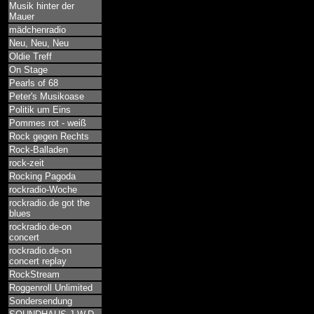
Musik hinter der
Mauer
mädchenradio
Neu, Neu, Neu
Oldie Treff
On Stage
Pearls of 68
Peter's Musikoase
Politik um Eins
Pommes rot - weiß
Rock gegen Rechts
Rock-Balladen
rock-zeit
Rocking Pagoda
rockradio-Woche
rockradio.de got the
blues
rockradio.de-on
concert
rockradio.de-on
concert replay
RockStream
Roggenroll Unlimited
Sondersendung