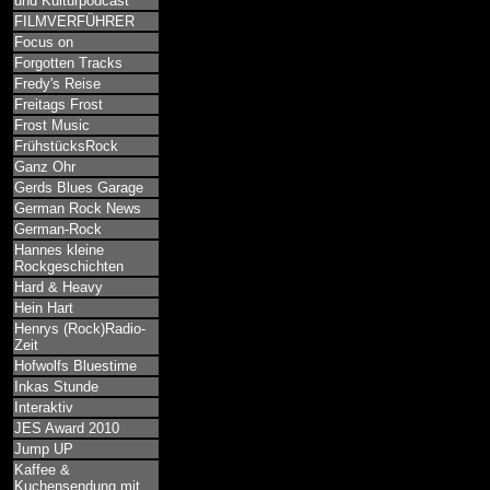
und Kulturpodcast
FILMVERFÜHRER
Focus on
Forgotten Tracks
Fredy's Reise
Freitags Frost
Frost Music
FrühstücksRock
Ganz Ohr
Gerds Blues Garage
German Rock News
German-Rock
Hannes kleine
Rockgeschichten
Hard & Heavy
Hein Hart
Henrys (Rock)Radio-
Zeit
Hofwolfs Bluestime
Inkas Stunde
Interaktiv
JES Award 2010
Jump UP
Kaffee &
Kuchensendung mit