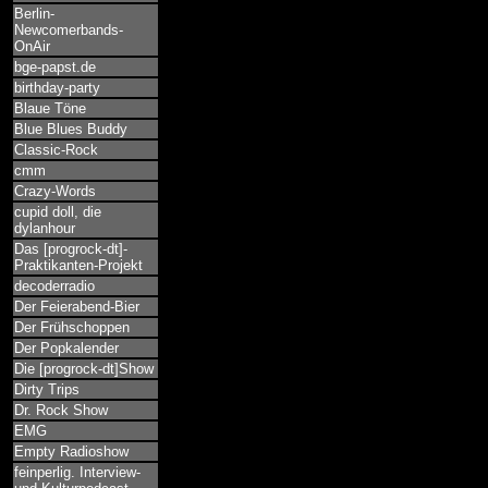
Berlin-
Newcomerbands-
OnAir
bge-papst.de
birthday-party
Blaue Töne
Blue Blues Buddy
Classic-Rock
cmm
Crazy-Words
cupid doll, die
dylanhour
Das [progrock-dt]-
Praktikanten-Projekt
decoderradio
Der Feierabend-Bier
Der Frühschoppen
Der Popkalender
Die [progrock-dt]Show
Dirty Trips
Dr. Rock Show
EMG
Empty Radioshow
feinperlig. Interview-