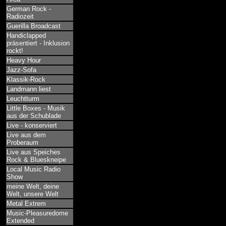
German Rock -
Radiozeit
Guerilla Broadcast
Handiclapped
präsentiert - Inklusion
rockt!
Heavy Hour
Jazz-Sofa
Klassik-Rock
Landmann liest
Leuchtturm
Little Boxes - Musik
aus der Schublade
Live - konserviert
Live aus dem
Proberaum
Live aus Speiches
Rock & Blueskneipe
Local Music Radio
Show
meine Welt, deine
Welt, unsere Welt
Metal Extrem
Music-Pleasuredome
Extended