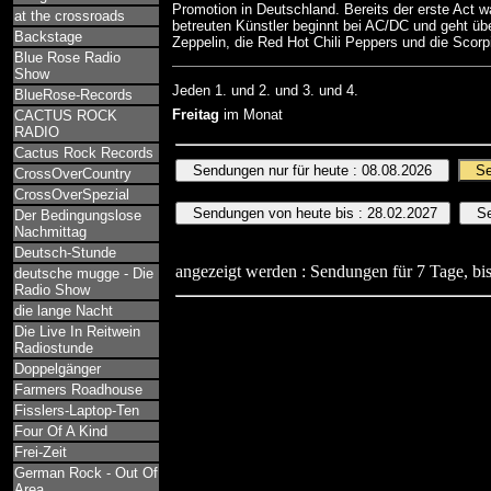
Promotion in Deutschland. Bereits der erste Act w
at the crossroads
betreuten Künstler beginnt bei AC/DC und geht übe
Backstage
Zeppelin, die Red Hot Chili Peppers und die Scor
Blue Rose Radio
Show
Jeden 1. und 2. und 3. und 4.
BlueRose-Records
Freitag
im Monat
CACTUS ROCK
RADIO
Cactus Rock Records
CrossOverCountry
CrossOverSpezial
Der Bedingungslose
Nachmittag
Deutsch-Stunde
angezeigt werden : Sendungen für 7 Tage, bis
deutsche mugge - Die
Radio Show
die lange Nacht
Die Live In Reitwein
Radiostunde
Doppelgänger
Farmers Roadhouse
Fisslers-Laptop-Ten
Four Of A Kind
Frei-Zeit
German Rock - Out Of
Area