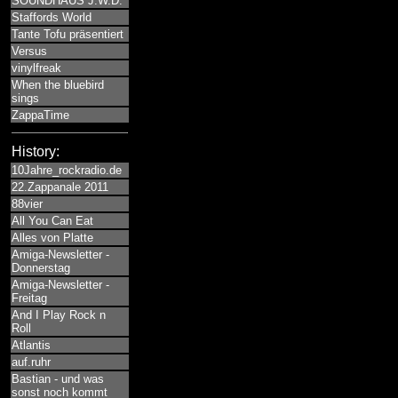
SOUNDHAUS J.W.D.
Staffords World
Tante Tofu präsentiert
Versus
vinylfreak
When the bluebird
sings
ZappaTime
History:
10Jahre_rockradio.de
22.Zappanale 2011
88vier
All You Can Eat
Alles von Platte
Amiga-Newsletter -
Donnerstag
Amiga-Newsletter -
Freitag
And I Play Rock n
Roll
Atlantis
auf.ruhr
Bastian - und was
sonst noch kommt