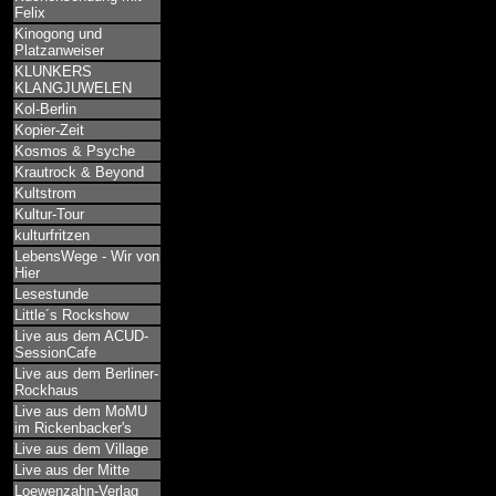
Felix
Kinogong und
Platzanweiser
KLUNKERS
KLANGJUWELEN
Kol-Berlin
Kopier-Zeit
Kosmos & Psyche
Krautrock & Beyond
Kultstrom
Kultur-Tour
kulturfritzen
LebensWege - Wir von
Hier
Lesestunde
Little´s Rockshow
Live aus dem ACUD-
SessionCafe
Live aus dem Berliner-
Rockhaus
Live aus dem MoMU
im Rickenbacker's
Live aus dem Village
Live aus der Mitte
Loewenzahn-Verlag