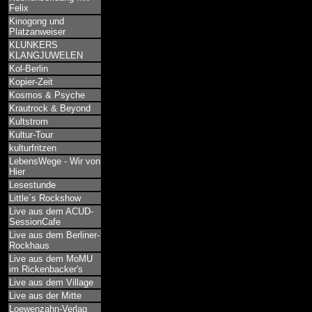
Felix
Kinogong und
Platzanweiser
KLUNKERS
KLANGJUWELEN
Kol-Berlin
Kopier-Zeit
Kosmos & Psyche
Krautrock & Beyond
Kultstrom
Kultur-Tour
kulturfritzen
LebensWege - Wir von
Hier
Lesestunde
Little´s Rockshow
Live aus dem ACUD-
SessionCafe
Live aus dem Berliner-
Rockhaus
Live aus dem MoMU
im Rickenbacker's
Live aus dem Village
Live aus der Mitte
Loewenzahn-Verlag