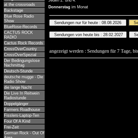
Jeden 2. und 4.
at the crossroads
Donnerstag
im Monat
Backstage
Blue Rose Radio
Show
BlueRose-Records
CACTUS ROCK
RADIO
Cactus Rock Records
CrossOverCountry
angezeigt werden : Sendungen für 7 Tage, bis
CrossOverSpezial
Der Bedingungslose
Nachmittag
Deutsch-Stunde
deutsche mugge - Die
Radio Show
die lange Nacht
Die Live In Reitwein
Radiostunde
Doppelgänger
Farmers Roadhouse
Fisslers-Laptop-Ten
Four Of A Kind
Frei-Zeit
German Rock - Out Of
Area