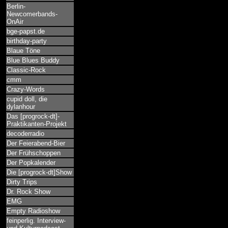
Berlin-
Newcomerbands-
OnAir
bge-papst.de
birthday-party
Blaue Töne
Blue Blues Buddy
Classic-Rock
cmm
Crazy-Words
cupid doll, die
dylanhour
Das [progrock-dt]-
Praktikanten-Projekt
decoderradio
Der Feierabend-Bier
Der Frühschoppen
Der Popkalender
Die [progrock-dt]Show
Dirty Trips
Dr. Rock Show
EMG
Empty Radioshow
feinperlig. Interview-