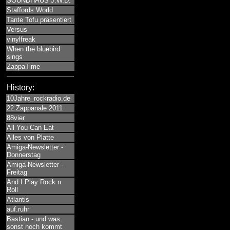
SOUNDHAUS J.W.D.
Staffords World
Tante Tofu präsentiert
Versus
vinylfreak
When the bluebird
sings
ZappaTime
History:
10Jahre_rockradio.de
22.Zappanale 2011
88vier
All You Can Eat
Alles von Platte
Amiga-Newsletter -
Donnerstag
Amiga-Newsletter -
Freitag
And I Play Rock n
Roll
Atlantis
auf.ruhr
Bastian - und was
sonst noch kommt