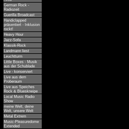
German Rock -
Radiozeit
Guerilla Broadcast
Handiclapped
präsentiert - Inklusion
rockt!
Heavy Hour
Jazz-Sofa
Klassik-Rock
Landmann liest
Leuchtturm
Little Boxes - Musik
aus der Schublade
Live - konserviert
Live aus dem
Proberaum
Live aus Speiches
Rock & Blueskneipe
Local Music Radio
Show
meine Welt, deine
Welt, unsere Welt
Metal Extrem
Music-Pleasuredome
Extended