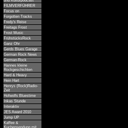
und Kulturpodcast
FILMVERFÜHRER
Focus on
Forgotten Tracks
Fredy's Reise
Freitags Frost
Frost Music
FrühstücksRock
Ganz Ohr
Gerds Blues Garage
German Rock News
German-Rock
Hannes kleine
Rockgeschichten
Hard & Heavy
Hein Hart
Henrys (Rock)Radio-
Zeit
Hofwolfs Bluestime
Inkas Stunde
Interaktiv
JES Award 2010
Jump UP
Kaffee &
Kuchensendung mit