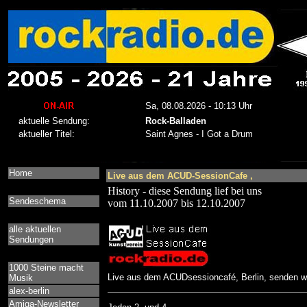
Home
Live aus dem ACUD-SessionCafe ,
History - diese Sendung lief bei uns
Sendeschema
vom 11.10.2007 bis 12.10.2007
alle aktuellen
Sendungen
1000 Steine macht
Live aus dem ACUDsessioncafé, Berlin, senden wi
Musik
alex-berlin
Amiga-Newsletter