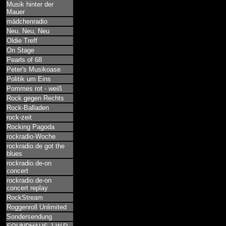
Musik hinter der
Mauer
mädchenradio
Neu, Neu, Neu
Oldie Treff
On Stage
Pearls of 68
Peter's Musikoase
Politik um Eins
Pommes rot - weiß
Rock gegen Rechts
Rock-Balladen
rock-zeit
Rocking Pagoda
rockradio-Woche
rockradio.de got the
blues
rockradio.de-on
concert
rockradio.de-on
concert replay
RockStream
Roggenroll Unlimited
Sondersendung