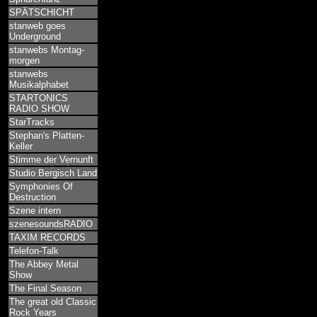
SPÄTSCHICHT
stanweb goes
Underground
stanwebs Montag-
morgen
stanwebs
Musikalphabet
STARTONICS
RADIO SHOW
StarTracks
Stephan's Platten-
Keller
Stimme der Vernunft
Studio Bergisch Land
Symphonies Of
Destruction
Szene intern
szenesoundsRADIO
TAXIM RECORDS
Telefon-Talk
The Abbey Metal
Show
The Final Season
The great old Classic
Rock Years