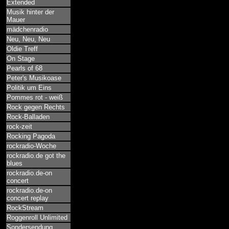
Extended
Musik hinter der
Mauer
mädchenradio
Neu, Neu, Neu
Oldie Treff
On Stage
Pearls of 68
Peter's Musikoase
Politik um Eins
Pommes rot - weiß
Rock gegen Rechts
Rock-Balladen
rock-zeit
Rocking Pagoda
rockradio-Woche
rockradio.de got the
blues
rockradio.de-on
concert
rockradio.de-on
concert replay
RockStream
Roggenroll Unlimited
Sondersendung