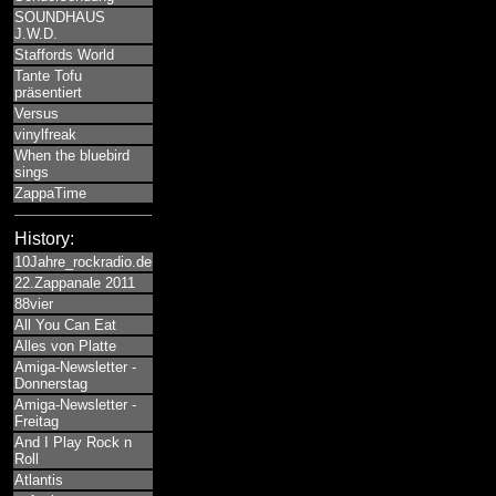
SOUNDHAUS
J.W.D.
Staffords World
Tante Tofu
präsentiert
Versus
vinylfreak
When the bluebird
sings
ZappaTime
History:
10Jahre_rockradio.de
22.Zappanale 2011
88vier
All You Can Eat
Alles von Platte
Amiga-Newsletter -
Donnerstag
Amiga-Newsletter -
Freitag
And I Play Rock n
Roll
Atlantis