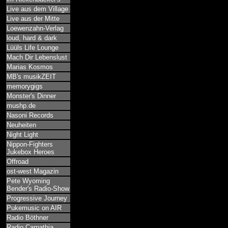
Live aus dem Village
Live aus der Mitte
Loewenzahn-Verlag
loud, hard & dark
Lüüls Life Lounge
Mach Dir Lebenslust
Marias Kosmos
MB's musikZEIT
memorygigs
Monster's Dinner
mushp.de
Nasoni Records
Neuheiten
Night Light
Nippon-Fighters
Jukebox Heroes
Offroad
ost-west Magazin
Pete Wyoming
Bender's Radio-Show
Progressive Journey
Pukemusic on AIR
Radio Böthner
Radio Carpathia