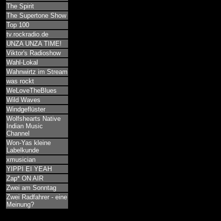
The Spirit
The Supertone Show
Top 100
tv.rockradio.de
UNZA UNZA TIME!
Viktor's Radioshow
Wahl-Lokal
Wahnwirtz im Stream
was rockt
WeLoveTheBlues
Wild Waves
Windgeflüster
Wolfshearts Native
Indian Music
Channel
Won-Yas kleine
Labelkunde
xmusician
YIPPI EI YEAH
Zap* ON AIR
Zwei am Sonntag
Zwei Radfahrer - eine
Meinung?