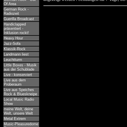
Of Area
German Rock -
Radiozeit
Guerilla Broadcast
Handiclapped
präsentiert -
Inklusion rockt!
Heavy Hour
Jazz-Sofa
Klassik-Rock
Landmann liest
Leuchtturm
Little Boxes - Musik
aus der Schublade
Live - konserviert
Live aus dem
Proberaum
Live aus Speiches
Rock & Blueskneipe
Local Music Radio
Show
meine Welt, deine
Welt, unsere Welt
Metal Extrem
Music-Pleasuredome