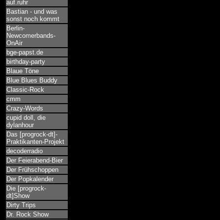
auf.ruhr
Bastian - und was
sonst noch kommt
Berlin-
Newcomerbands-
OnAir
bge-papst.de
birthday-party
Blaue Töne
Blue Blues Buddy
Classic-Rock
cmm
Crazy-Words
cupid doll, die
dylanhour
Das [progrock-dt]-
Praktikanten-Projekt
decoderradio
Der Feierabend-Bier
Der Frühschoppen
Der Popkalender
Die [progrock-
dt]Show
Dirty Trips
Dr. Rock Show