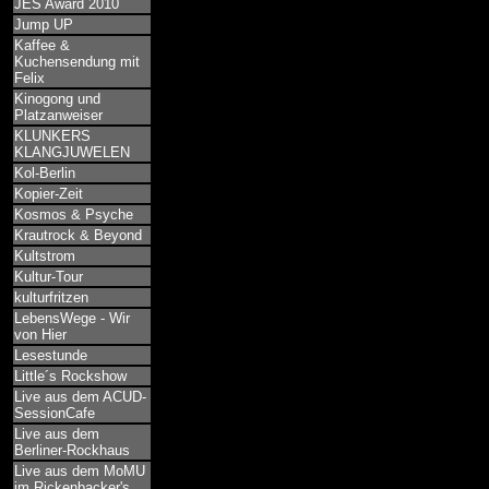
JES Award 2010
Jump UP
Kaffee &
Kuchensendung mit
Felix
Kinogong und
Platzanweiser
KLUNKERS
KLANGJUWELEN
Kol-Berlin
Kopier-Zeit
Kosmos & Psyche
Krautrock & Beyond
Kultstrom
Kultur-Tour
kulturfritzen
LebensWege - Wir
von Hier
Lesestunde
Little´s Rockshow
Live aus dem ACUD-
SessionCafe
Live aus dem
Berliner-Rockhaus
Live aus dem MoMU
im Rickenbacker's