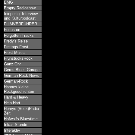
EMG
Empty Radioshow
feinperlig. Interview-
und Kulturpodcast
FILMVERFÜHRER
Focus on
Forgotten Tracks
Fredy's Reise
Freitags Frost
Frost Music
FrühstücksRock
Ganz Ohr
Gerds Blues Garage
German Rock News
German-Rock
Hannes kleine
Rockgeschichten
Hard & Heavy
Hein Hart
Henrys (Rock)Radio-
Zeit
Hofwolfs Bluestime
Inkas Stunde
Interaktiv