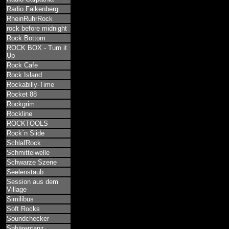
Radio Falkenberg
RheinRuhrRock
rock before midnight
Rock Bottom
ROCK BOX - Turn it
Up
Rock Cafe
Rock Island
Rockabilly-Time
Rocket 88
Rockgrim
Rockline
ROCKTOOLS
Rock´n Slide
SchlafRock
Schmittelwelle
Schwarze Szene
Seelenstaub
Session aus dem
Village
Similibus
Soft Rocks
Soundchecker
Sphärentanz