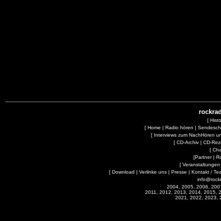
rockrad
[
Hist
[
Home
|
Radio hören
|
Sendesc
[
Interviews zum NachHören 
[
CD-Archiv
|
CD-Rez
[
Cha
[
Partner
|
R
[
Veranstaltungen
[
Download
|
Verlinke uns
|
Presse
|
Kontakt / Te
info@rock
2004, 2005, 2006, 200
2011, 2012, 2013, 2014, 2015, 
2021, 2022, 2023, 