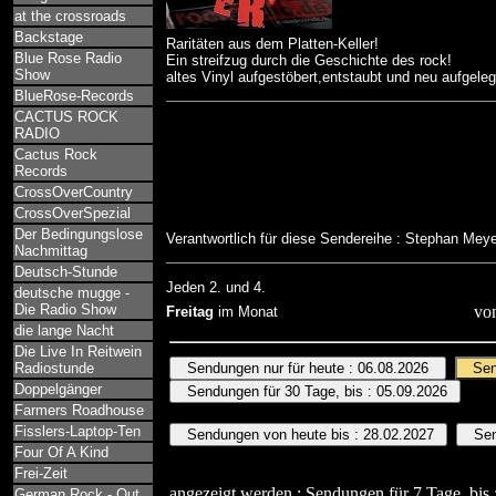
at the crossroads
Backstage
Raritäten aus dem Platten-Keller!
Blue Rose Radio
Ein streifzug durch die Geschichte des rock!
Show
altes Vinyl aufgestöbert,entstaubt und neu aufgeleg
BlueRose-Records
CACTUS ROCK
RADIO
Cactus Rock
Records
CrossOverCountry
CrossOverSpezial
Der Bedingungslose
Verantwortlich für diese Sendereihe : Stephan Mey
Nachmittag
Deutsch-Stunde
Jeden 2. und 4.
deutsche mugge -
Die Radio Show
vo
Freitag
im Monat
die lange Nacht
Die Live In Reitwein
Radiostunde
Doppelgänger
Farmers Roadhouse
Fisslers-Laptop-Ten
Four Of A Kind
Frei-Zeit
angezeigt werden : Sendungen für 7 Tage, bis 
German Rock - Out