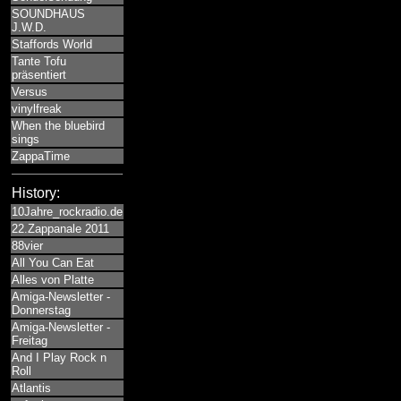
SOUNDHAUS
J.W.D.
Staffords World
Tante Tofu
präsentiert
Versus
vinylfreak
When the bluebird
sings
ZappaTime
History:
10Jahre_rockradio.de
22.Zappanale 2011
88vier
All You Can Eat
Alles von Platte
Amiga-Newsletter -
Donnerstag
Amiga-Newsletter -
Freitag
And I Play Rock n
Roll
Atlantis