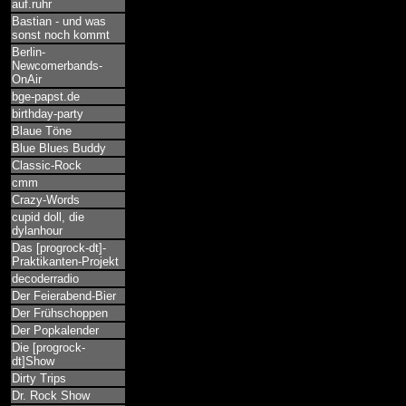
auf.ruhr
Bastian - und was
sonst noch kommt
Berlin-
Newcomerbands-
OnAir
bge-papst.de
birthday-party
Blaue Töne
Blue Blues Buddy
Classic-Rock
cmm
Crazy-Words
cupid doll, die
dylanhour
Das [progrock-dt]-
Praktikanten-Projekt
decoderradio
Der Feierabend-Bier
Der Frühschoppen
Der Popkalender
Die [progrock-
dt]Show
Dirty Trips
Dr. Rock Show