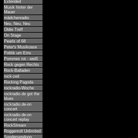
Extended
Musik hinter der
Mauer
mädchenradio
Neu, Neu, Neu
Oldie Treff
On Stage
Pearls of 68
Peter's Musikoase
Politik um Eins
Pommes rot - weiß
Rock gegen Rechts
Rock-Balladen
rock-zeit
Rocking Pagoda
rockradio-Woche
rockradio.de got the
blues
rockradio.de-on
concert
rockradio.de-on
concert replay
RockStream
Roggenroll Unlimited
Sondersendung