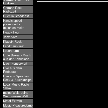
Of Area
German Rock -
Radiozeit
Guerilla Broadcast
Handiclapped
präsentiert -
Inklusion rockt!
Heavy Hour
Jazz-Sofa
Klassik-Rock
Landmann liest
Leuchtturm
Little Boxes - Musik
aus der Schublade
Live - konserviert
Live aus dem
Proberaum
Live aus Speiches
Rock & Blueskneipe
Local Music Radio
Show
meine Welt, deine
Welt, unsere Welt
Metal Extrem
Music-Pleasuredome