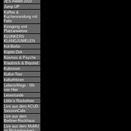
JES Award 2010
Jump UP
Kaffee &
Kuchensendung mit
Felix
Kinogong und
Platzanweiser
KLUNKERS
KLANGJUWELEN
Kol-Berlin
Kopier-Zeit
Kosmos & Psyche
Krautrock & Beyond
Kultstrom
Kultur-Tour
kulturfritzen
LebensWege - Wir
von Hier
Lesestunde
Little´s Rockshow
Live aus dem ACUD-
SessionCafe
Live aus dem
Berliner-Rockhaus
Live aus dem MoMU
im Rickenbacker's