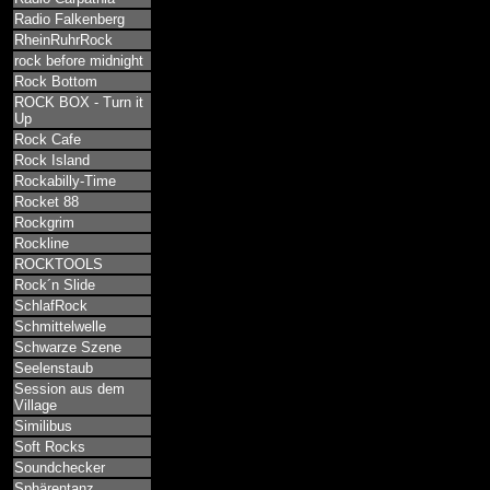
Radio Falkenberg
RheinRuhrRock
rock before midnight
Rock Bottom
ROCK BOX - Turn it
Up
Rock Cafe
Rock Island
Rockabilly-Time
Rocket 88
Rockgrim
Rockline
ROCKTOOLS
Rock´n Slide
SchlafRock
Schmittelwelle
Schwarze Szene
Seelenstaub
Session aus dem
Village
Similibus
Soft Rocks
Soundchecker
Sphärentanz