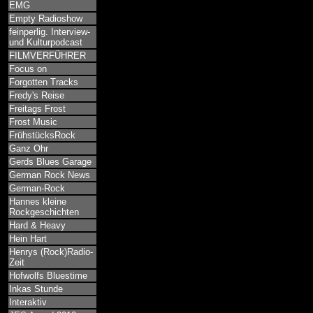
EMG
Empty Radioshow
feinperlig. Interview-
und Kulturpodcast
FILMVERFÜHRER
Focus on
Forgotten Tracks
Fredy's Reise
Freitags Frost
Frost Music
FrühstücksRock
Ganz Ohr
Gerds Blues Garage
German Rock News
German-Rock
Hannes kleine
Rockgeschichten
Hard & Heavy
Hein Hart
Henrys (Rock)Radio-
Zeit
Hofwolfs Bluestime
Inkas Stunde
Interaktiv