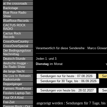
at the crossroads
Backstage
Blue Rose Radio
Show
BlueRose-Records
CACTUS ROCK
RADIO
Cactus Rock
Records
CrossOverCountry
CrossOverSpezial
Verantwortlich für diese Sendereihe : Marco Glowa
Der Bedingungslose
Nachmittag
Deutsch-Stunde
Jeden 1. und 3.
deutsche mugge -
Dienstag
im Monat
Die Radio Show
die lange Nacht
Die Live In Reitwein
Radiostunde
Doppelgänger
Farmers Roadhouse
Fisslers-Laptop-Ten
Four Of A Kind
Frei-Zeit
angezeigt werden : Sendungen für 7 Tage, bis 
German Rock - Out