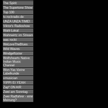
The Spirit
The Supertone Show
Top 100
tv.rockradio.de
UNZA UNZA TIME!
Viktor's Radioshow
Wahl-Lokal
Wahnwirtz im Stream
was rockt
WeLoveTheBlues
Wild Waves
Windgeflüster
Wolfshearts Native
Indian Music
Channel
Won-Yas kleine
Labelkunde
xmusician
YIPPI EI YEAH
Zap* ON AIR
Zwei am Sonntag
Zwei Radfahrer - eine
Meinung?