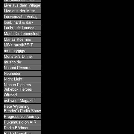
Live aus dem Village
Live aus der Mitte
Loewenzahn-Verlag
loud, hard & dark
Lüüls Life Lounge
Mach Dir Lebenslust
Marias Kosmos
MB's musikZEIT
memorygigs
Monster's Dinner
mushp.de
Nasoni Records
Neuheiten
Night Light
Nippon-Fighters
Jukebox Heroes
Offroad
ost-west Magazin
Pete Wyoming
Bender's Radio-Show
Progressive Journey
Pukemusic on AIR
Radio Böthner
Radio Carpathia