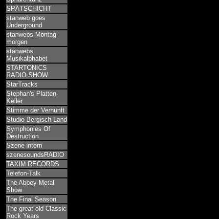
SPÄTSCHICHT
stanweb goes
Underground
stanwebs Montag-
morgen
stanwebs
Musikalphabet
STARTONICS
RADIO SHOW
StarTracks
Stephan's Platten-
Keller
Stimme der Vernunft
Studio Bergisch Land
Symphonies Of
Destruction
Szene intern
szenesoundsRADIO
TAXIM RECORDS
Telefon-Talk
The Abbey Metal
Show
The Final Season
The great old Classic
Rock Years