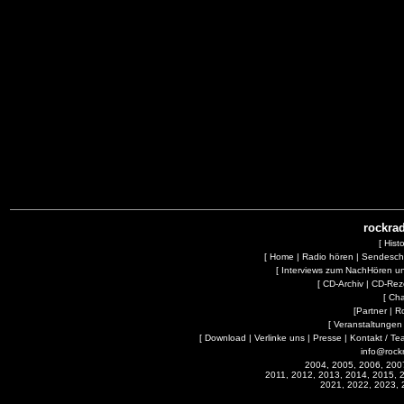
rockrad
[
Hist
[
Home
|
Radio hören
|
Sendesc
[
Interviews zum NachHören 
[
CD-Archiv
|
CD-Rez
[
Cha
[
Partner
|
R
[
Veranstaltungen
[
Download
|
Verlinke uns
|
Presse
|
Kontakt / Te
info@rock
2004, 2005, 2006, 200
2011, 2012, 2013, 2014, 2015, 
2021, 2022, 2023, 