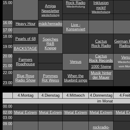
15.00
Rock Radio
Inklusion
Amiga
Wiederholung
rockt!
Newsletter
Wiederholung
wiederholung
16.00
Heavy Hour
mädchenradio
Live -
Konserviert
17.00
18.00
Pearls of 68
Speiches
Cactus
German R
R&B
Rock Radio
Radioz
19.00
Kneipe
BACKSTAGE
20.00
Cactus
Vers
Farmers
Rock Records
Versus
Wiederh
Roadhouse
21.00
1000 Steine
vom Mo
22.00
Musik hinter
Blue Rose
Pommes
When the
der Mauer
Radio Show
Rot Weiss
bluebird sings
23.00
4.Montag
4.Dienstag
4.Mittwoch
4.Donnerstag
4.Frei
im Monat
00.00
02.00
Metal Extrem
Metal Extrem
Metal Extrem
Metal Extrem
Metal E
03.00
09.00
rockradio-