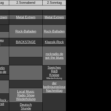
tag
2.Sonnabend
2.Sonntag
xtrem
Metal Extrem
Metal Extrem
Rock-Balladen
Rock-Balladen
Neu
BACKSTAGE
Klassik-Rock
u
rockradio.de
got the blues
Speiches
rlin
R&B
io,de
Kneipe
Wiederholung
der
bedingungslose
Nachmittag
Local Music
Radio Show
Wiederholung
ock -
eit
Deutsch
Stunde