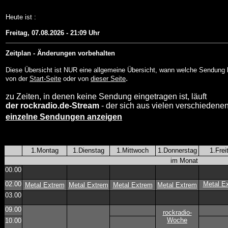
Heute ist :
Freitag, 07.08.2026 - 21:09 Uhr
Zeitplan - Änderungen vorbehalten
Diese Übersicht ist NUR eine allgemeine Übersicht, wann welche Sendung l
.
von der
Start-Seite
oder von
dieser Seite
zu Zeiten, in denen keine Sendung eingetragen ist, läuft
der rockradio.de-Stream
- der sich aus vielen verschiedene
einzelne Sendungen anzeigen
1.Montag
1.Dienstag
1.Mittwoch
1.Donnerstag
1.Frei
im Monat
00.00
02.00
Metal E
Metal Extrem
Metal Extrem
Metal Extrem
Metal Extrem
03.00
09.00
rockradio-
Woche
10.00