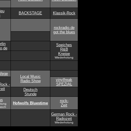
Neu
BACKSTAGE
Klassik-Rock
u
rockradio.de
got the blues
rlin
Speiches
io,de
R&B
Kneipe
Wiederholung
Wege
Local Music
vinylfreak
Radio Show
SPEZIAL
ock -
eit
Deutsch
Stunde
us
rock-
Hofwolfs Bluestime
olung
Zeit
woch
German Rock -
Radiozeit
Wiederholung