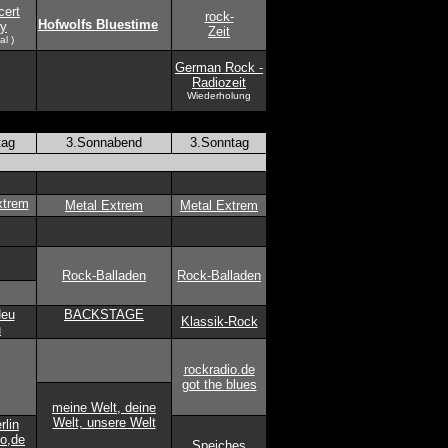
cert
rock-
Hofwolfs Bluestime
ay
Zeit
al )
German Rock -
Radiozeit
Wiederholung
tag
3.Sonnabend
3.Sonntag
xtrem
Metal Extrem
Metal Extrem
Rock-Balladen
Rock-Balladen
Neu
BACKSTAGE
Klassik-Rock
u
rockradio.de
got the blues
meine Welt, deine
Welt, unsere Welt
rlin
io,de
Speiches