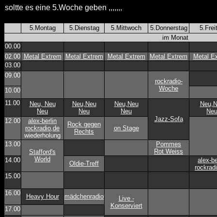
soltte es eine 5.Woche geben ,,,,,,,
5.Montag
5.Dienstag
5.Mittwoch
5.Donnerstag
5.Frei
im Monat
00.00
02.00
Metal Extrem
Metal Extrem
Metal Extrem
Metal Extrem
Metal E
03.00
09.00
rockradio-
Woche
10.00
11.00
Neu, Neu
Neu,Neu
Neu,Neu
Neu,
Neu
Neu
Neu
Ne
Jazz-Sofa
12.00
alex-berlin
Rock gegen
rockradio,de
on Stage
Rechts
wiederholung
13.00
Pommes
Rot Weiss
Stafford's
World
14.00
alex-be
Oldie-Treff
rockrad
15.00
16.00
Heavy Hour
mädchenradio
Live -
Konserviert
17.00