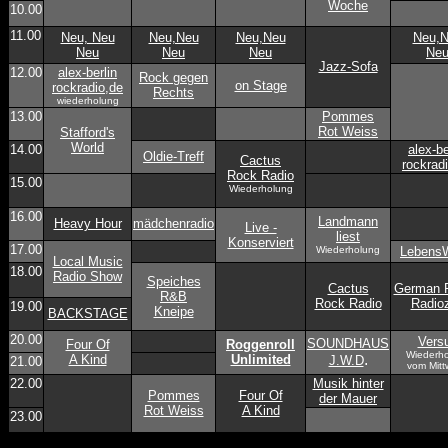
Woche
10.00
11.00
Neu, Neu
Neu,Neu
Neu,Neu
Neu,
Neu
Neu
Neu
Ne
Jazz-Sofa
12.00
alex-berlin
Rock gegen
on Stage
rockradio,de
Rechts
wiederholung
13.00
Pommes
Rot Weiss
Stafford's
World
14.00
alex-be
Oldie-Treff
Cactus
rockrad
Rock Radio
15.00
Wiederholung
16.00
Landmann
Heavy Hour
mädchenradio
Live -
liest
Konserviert
17.00
Wiederholung
Lebens
Local Music
18.00
Radio Show
Speiches
Cactus
German R
R&B
Rock Radio
Radioz
19.00
Kneipe
BACKSTAGE
20.00
Vers
SOUNDHAUS
Four Of
Roggenroll
Wiederh
.
A Kind
Unlimited
J.W.D
21.00
vom Mitt
22.00
Musik hinter
Pommes
Four Of
der Mauer
Rot Weiss
A Kind
23.00