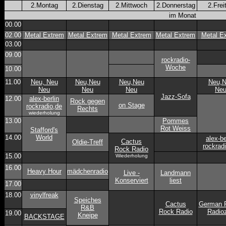
2.Montag
2.Dienstag
2.Mittwoch
2.Donnerstag
2.Frei
im Monat
00.00
02.00
Metal Extrem
Metal Extrem
Metal Extrem
Metal Extrem
Metal E
03.00
09.00
rockradio-
Woche
10.00
11.00
Neu, Neu
Neu,Neu
Neu,Neu
Neu,
Neu
Neu
Neu
Ne
Jazz-Sofa
12.00
alex-berlin
Rock gegen
on Stage
rockradio,de
Rechts
wiederholung
13.00
Pommes
Rot Weiss
Stafford's
14.00
World
alex-be
Cactus
Oldie-Treff
rockrad
Rock Radio
15.00
Wiederholung
16.00
Heavy Hour
mädchenradio
Live -
Landmann
Konserviert
liest
17.00
18.00
vinylfreak
Speiches
Cactus
German R
R&B
Rock Radio
Radioz
19.00
Kneipe
BACKSTAGE