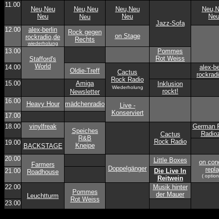
11.00
Neu,Neu
Neu,Neu
Neu,Neu
Neu,
Neu
Neu
Ne
Neu
Jazz-Sofa
12.00
alex-berlin
Rock gegen
on Stage
rockradio,de
Rechts
wiederholung
13.00
Pommes
Rot Weiss
Stafford's
World
14.00
alex-be
Oldie-Treff
Cactus
rockrad
Rock Radio
15.00
Amiga
Inklusion
Wiederholung
rockt!
Newsletter
16.00
Heavy Hour
mädchenradio
Live -
Konserviert
17.00
18.00
vinylfreak
German R
Speiches
Radioz
Cactus
R&B
Rock Radio
19.00
Kneipe
BACKSTAGE
20.00
Little Boxes
on con
Farmers
Doppelgänger
repl
21.00
Die Live In
Roadhouse
( option
Reitwein
22.00
Musik hinter
Pommes
der Mauer
Leuchtturm
Rot Weiss
23.00