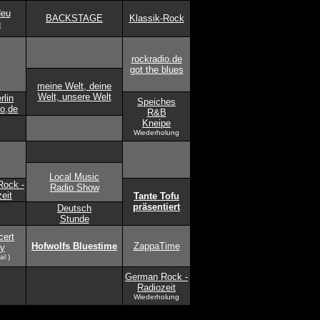
Neu
BACKSTAGE
Klassik-Rock
u
rockradio.de
got the blues
meine Welt, deine
Welt, unsere Welt
rlin
Speiches
io,de
R&B
Kneipe
Wiederholung
Local Music
ock -
Radio Show
eit
Tante Tofu
präsentiert
Deutsch
Stunde
cert
Hofwolfs Bluestime
ZappaTime
ay
al )
German Rock -
Radiozeit
Wiederholung