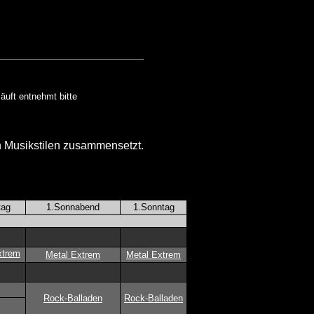
äuft entnehmt bitte
n Musikstilen zusammensetzt.
tag
1.Sonnabend
1.Sonntag
xtrem
Metal Extrem
Metal Extrem
Rock-Balladen
Rock-Balladen