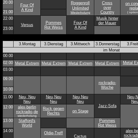
20.00
Roggenroll
Cross
on con
Four Of
over
Unlimited
repl
A Kind
21.00
Country
( option
Wiederholung
22.00
Musik hinter
Pommes
Four Of
der Mauer
Versus
Rot Weiss
A Kind
23.00
3.Montag
3.Dienstag
3.Mittwoch
3.Donnerstag
3.Frei
im Monat
00.00
02.00
Metal E
Metal Extrem
Metal Extrem
Metal Extrem
Metal Extrem
03.00
09.00
rockradio-
Woche
10.00
11.00
Neu, Neu
Neu,Neu
Neu,Neu
Neu,
Neu
Neu
Neu
Ne
Jazz-Sofa
12.00
alex-berlin
Rock gegen
on Stage
rockradio,de
Rechts
wiederholung
13.00
Stafford's
Pommes
World
Rot Weiss
14.00
alex-be
Oldie-Treff
rockrad
Cactus