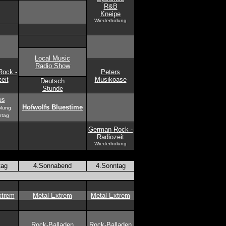
R&B
Kneipe
Wiederholung
Local Music
Radio Show
ock -
Peters
eit
Musikoase
Deutsch
Stunde
us
Hofwolfs Bluestime
olung
ntag
German Rock -
Radiozeit
Wiederholung
tag
4.Sonnabend
4.Sonntag
xtrem
Metal Extrem
Metal Extrem
Rock-Balladen
Rock-Balladen