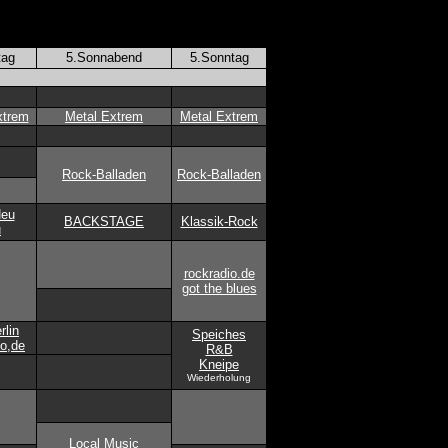
tag
5.Sonnabend
5.Sonntag
xtrem
Metal Extrem
Metal Extrem
Rock-Balladen
Rock-Balladen
Neu
BACKSTAGE
Klassik-Rock
u
rockradio.de
got the blues
rlin
Speiches
io,de
R&B
Kneipe
Wiederholung
Local Music