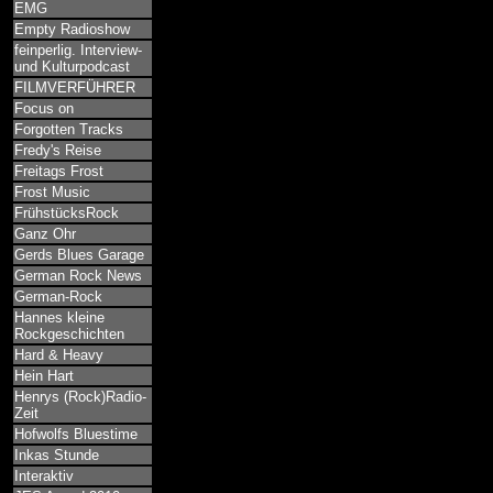
EMG
Empty Radioshow
feinperlig. Interview-
und Kulturpodcast
FILMVERFÜHRER
Focus on
Forgotten Tracks
Fredy's Reise
Freitags Frost
Frost Music
FrühstücksRock
Ganz Ohr
Gerds Blues Garage
German Rock News
German-Rock
Hannes kleine
Rockgeschichten
Hard & Heavy
Hein Hart
Henrys (Rock)Radio-
Zeit
Hofwolfs Bluestime
Inkas Stunde
Interaktiv