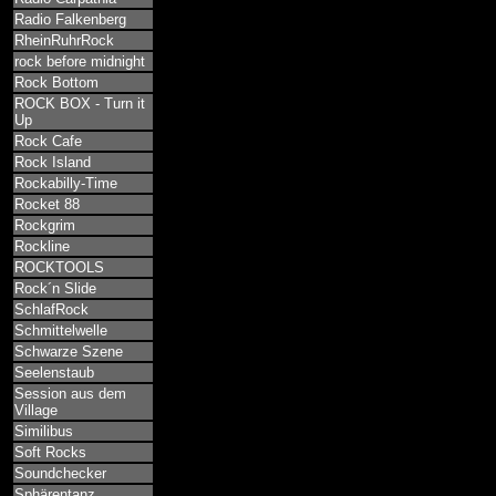
Radio Falkenberg
RheinRuhrRock
rock before midnight
Rock Bottom
ROCK BOX - Turn it
Up
Rock Cafe
Rock Island
Rockabilly-Time
Rocket 88
Rockgrim
Rockline
ROCKTOOLS
Rock´n Slide
SchlafRock
Schmittelwelle
Schwarze Szene
Seelenstaub
Session aus dem
Village
Similibus
Soft Rocks
Soundchecker
Sphärentanz