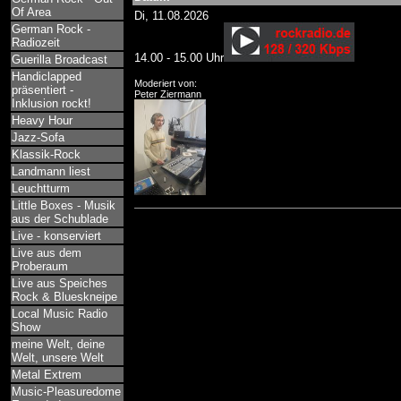
Of Area
Di, 11.08.2026
German Rock -
Radiozeit
14.00 - 15.00 Uhr
Guerilla Broadcast
Handiclapped
Moderiert von:
präsentiert -
Peter Ziermann
Inklusion rockt!
Heavy Hour
Jazz-Sofa
Klassik-Rock
Landmann liest
Leuchtturm
Little Boxes - Musik
aus der Schublade
Live - konserviert
Live aus dem
Proberaum
Live aus Speiches
Rock & Blueskneipe
Local Music Radio
Show
meine Welt, deine
Welt, unsere Welt
Metal Extrem
Music-Pleasuredome