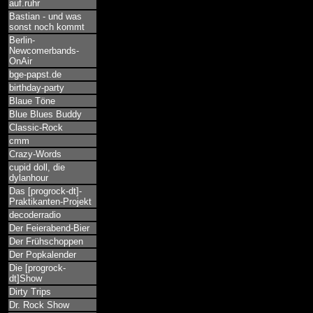
auf.ruhr
Bastian - und was
sonst noch kommt
Berlin-
Newcomerbands-
OnAir
bge-papst.de
birthday-party
Blaue Töne
Blue Blues Buddy
Classic-Rock
cmm
Crazy-Words
cupid doll, die
dylanhour
Das [progrock-dt]-
Praktikanten-Projekt
decoderradio
Der Feierabend-Bier
Der Frühschoppen
Der Popkalender
Die [progrock-
dt]Show
Dirty Trips
Dr. Rock Show