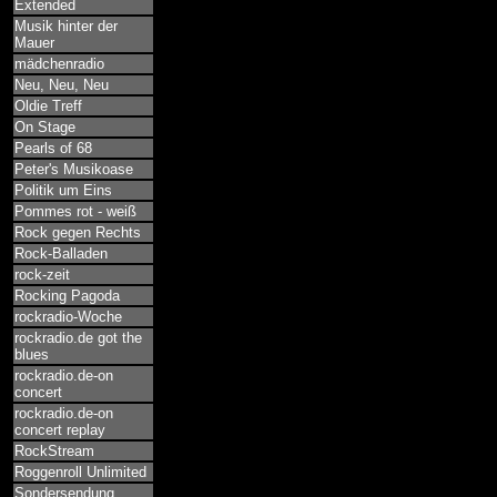
Extended
Musik hinter der
Mauer
mädchenradio
Neu, Neu, Neu
Oldie Treff
On Stage
Pearls of 68
Peter's Musikoase
Politik um Eins
Pommes rot - weiß
Rock gegen Rechts
Rock-Balladen
rock-zeit
Rocking Pagoda
rockradio-Woche
rockradio.de got the
blues
rockradio.de-on
concert
rockradio.de-on
concert replay
RockStream
Roggenroll Unlimited
Sondersendung