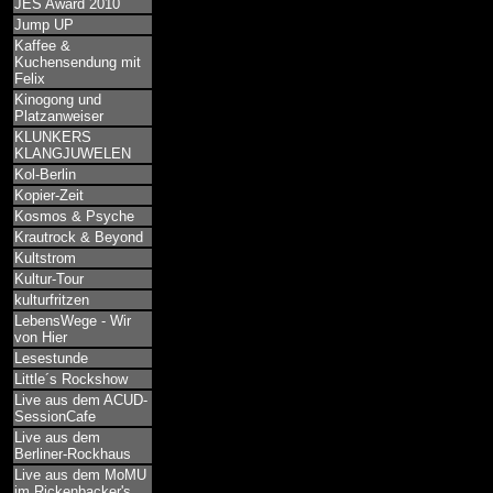
JES Award 2010
Jump UP
Kaffee &
Kuchensendung mit
Felix
Kinogong und
Platzanweiser
KLUNKERS
KLANGJUWELEN
Kol-Berlin
Kopier-Zeit
Kosmos & Psyche
Krautrock & Beyond
Kultstrom
Kultur-Tour
kulturfritzen
LebensWege - Wir
von Hier
Lesestunde
Little´s Rockshow
Live aus dem ACUD-
SessionCafe
Live aus dem
Berliner-Rockhaus
Live aus dem MoMU
im Rickenbacker's