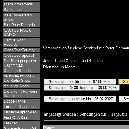
at the crossroads
Backstage
Blue Rose Radio
Show
BlueRose-Records
CACTUS ROCK
RADIO
Cactus Rock
Records
Verantwortlich für diese Sendereihe : Peter Zierma
CrossOverCountry
CrossOverSpezial
Jeden 1. und 2. und 3. und 4. und 5.
Der Bedingungslose
Nachmittag
Dienstag
im Monat
Deutsch-Stunde
deutsche mugge -
Die Radio Show
die lange Nacht
Die Live In Reitwein
Radiostunde
Doppelgänger
Farmers Roadhouse
Fisslers-Laptop-Ten
angezeigt werden : Sendungen für 7 Tage, bis 
Four Of A Kind
Frei-Zeit
Datum
German Rock - Out