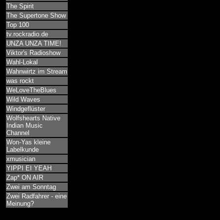
The Spirit
The Supertone Show
Top 100
tv.rockradio.de
UNZA UNZA TIME!
Viktor's Radioshow
Wahl-Lokal
Wahnwirtz im Stream
was rockt
WeLoveTheBlues
Wild Waves
Windgeflüster
Wolfshearts Native
Indian Music
Channel
Won-Yas kleine
Labelkunde
xmusician
YIPPI EI YEAH
Zap* ON AIR
Zwei am Sonntag
Zwei Radfahrer - eine
Meinung?