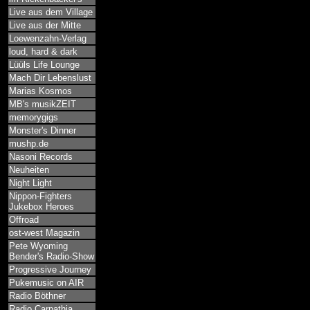
Live aus dem Village
Live aus der Mitte
Loewenzahn-Verlag
loud, hard & dark
Lüüls Life Lounge
Mach Dir Lebenslust
Marias Kosmos
MB's musikZEIT
memorygigs
Monster's Dinner
mushp.de
Nasoni Records
Neuheiten
Night Light
Nippon-Fighters
Jukebox Heroes
Offroad
ost-west Magazin
Pete Wyoming
Bender's Radio-Show
Progressive Journey
Pukemusic on AIR
Radio Böthner
Radio Carpathia