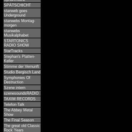
SPÄTSCHICHT
stanweb goes
Underground
stanwebs Montag-
morgen
stanwebs
Musikalphabet
STARTONICS
RADIO SHOW
StarTracks
Stephan's Platten-
Keller
Stimme der Vernunft
Studio Bergisch Land
Symphonies Of
Destruction
Szene intern
szenesoundsRADIO
TAXIM RECORDS
Telefon-Talk
The Abbey Metal
Show
The Final Season
The great old Classic
Rock Years