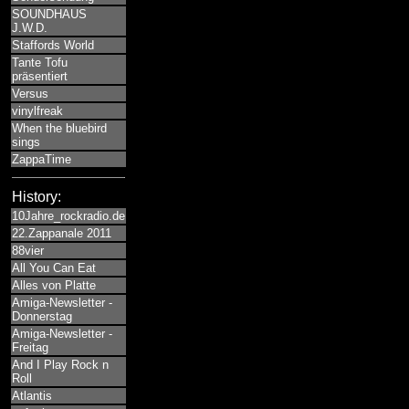
SOUNDHAUS
J.W.D.
Staffords World
Tante Tofu
präsentiert
Versus
vinylfreak
When the bluebird
sings
ZappaTime
History:
10Jahre_rockradio.de
22.Zappanale 2011
88vier
All You Can Eat
Alles von Platte
Amiga-Newsletter -
Donnerstag
Amiga-Newsletter -
Freitag
And I Play Rock n
Roll
Atlantis