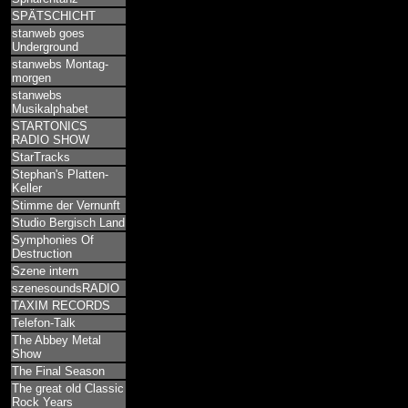
SPÄTSCHICHT
stanweb goes
Underground
stanwebs Montag-
morgen
stanwebs
Musikalphabet
STARTONICS
RADIO SHOW
StarTracks
Stephan's Platten-
Keller
Stimme der Vernunft
Studio Bergisch Land
Symphonies Of
Destruction
Szene intern
szenesoundsRADIO
TAXIM RECORDS
Telefon-Talk
The Abbey Metal
Show
The Final Season
The great old Classic
Rock Years