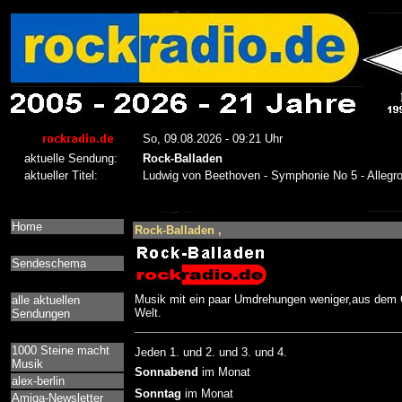
Home
Rock-Balladen ,
Sendeschema
Musik mit ein paar Umdrehungen weniger,aus dem
alle aktuellen
Welt.
Sendungen
1000 Steine macht
Jeden 1. und 2. und 3. und 4.
Musik
Sonnabend
im Monat
alex-berlin
Sonntag
im Monat
Amiga-Newsletter