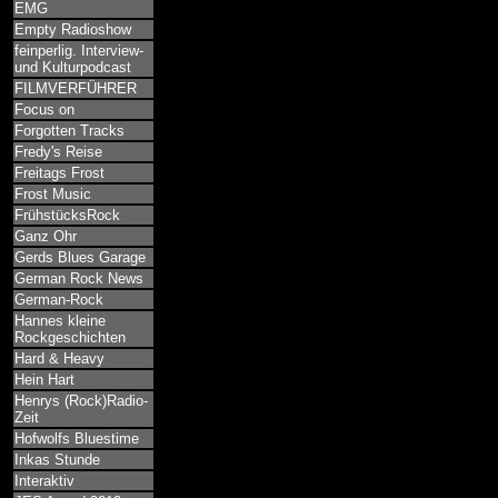
EMG
Empty Radioshow
feinperlig. Interview-
und Kulturpodcast
FILMVERFÜHRER
Focus on
Forgotten Tracks
Fredy's Reise
Freitags Frost
Frost Music
FrühstücksRock
Ganz Ohr
Gerds Blues Garage
German Rock News
German-Rock
Hannes kleine
Rockgeschichten
Hard & Heavy
Hein Hart
Henrys (Rock)Radio-
Zeit
Hofwolfs Bluestime
Inkas Stunde
Interaktiv