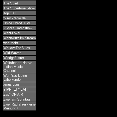
The Spirit
The Supertone Show
Top 100
tv.rockradio.de
UNZA UNZA TIME!
Viktor's Radioshow
Wahl-Lokal
Wahnwirtz im Stream
was rockt
WeLoveTheBlues
Wild Waves
Windgeflüster
Wolfshearts Native
Indian Music
Channel
Won-Yas kleine
Labelkunde
xmusician
YIPPI EI YEAH
Zap* ON AIR
Zwei am Sonntag
Zwei Radfahrer - eine
Meinung?