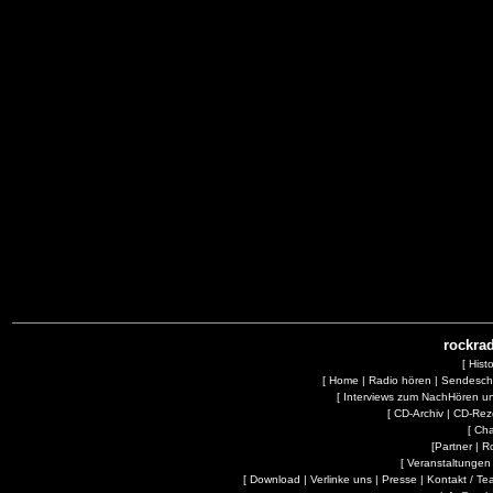
rockrad
[
Hist
[
Home
|
Radio hören
|
Sendesc
[
Interviews zum NachHören 
[
CD-Archiv
|
CD-Rez
[
Cha
[
Partner
|
R
[
Veranstaltungen
[
Download
|
Verlinke uns
|
Presse
|
Kontakt / Te