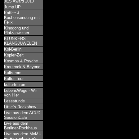
JES Award 2010
Jump UP
Kaffee &
Kuchensendung mit
Felix
Kinogong und
Platzanweiser
KLUNKERS
KLANGJUWELEN
Kol-Berlin
Kopier-Zeit
Kosmos & Psyche
Krautrock & Beyond
Kultstrom
Kultur-Tour
kulturfritzen
LebensWege - Wir
von Hier
Lesestunde
Little´s Rockshow
Live aus dem ACUD-
SessionCafe
Live aus dem
Berliner-Rockhaus
Live aus dem MoMU
im Rickenbacker's