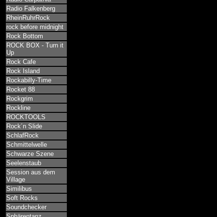
Radio Falkenberg
RheinRuhrRock
rock before midnight
Rock Bottom
ROCK BOX - Turn it
Up
Rock Cafe
Rock Island
Rockabilly-Time
Rocket 88
Rockgrim
Rockline
ROCKTOOLS
Rock´n Slide
SchlafRock
Schmittelwelle
Schwarze Szene
Seelenstaub
Session aus dem
Village
Similibus
Soft Rocks
Soundchecker
Sphärentanz