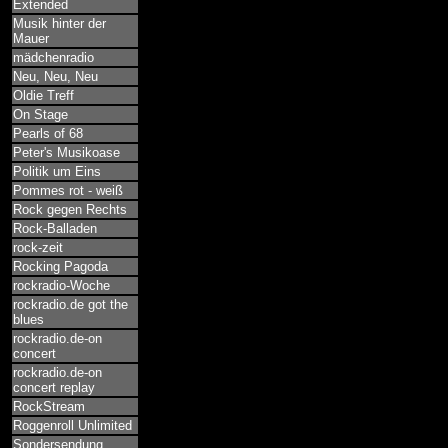
Extended
Musik hinter der
Mauer
mädchenradio
Neu, Neu, Neu
Oldie Treff
On Stage
Pearls of 68
Peter's Musikoase
Politik um Eins
Pommes rot - weiß
Rock gegen Rechts
Rock-Balladen
rock-zeit
Rocking Pagoda
rockradio-Woche
rockradio.de got the
blues
rockradio.de-on
concert
rockradio.de-on
concert replay
RockStream
Roggenroll Unlimited
Sondersendung