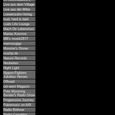
Live aus dem Village
Live aus der Mitte
Loewenzahn-Verlag
loud, hard & dark
Lüüls Life Lounge
Mach Dir Lebenslust
Marias Kosmos
MB's musikZEIT
memorygigs
Monster's Dinner
mushp.de
Nasoni Records
Neuheiten
Night Light
Nippon-Fighters
Jukebox Heroes
Offroad
ost-west Magazin
Pete Wyoming
Bender's Radio-Show
Progressive Journey
Pukemusic on AIR
Radio Böthner
Radio Carpathia