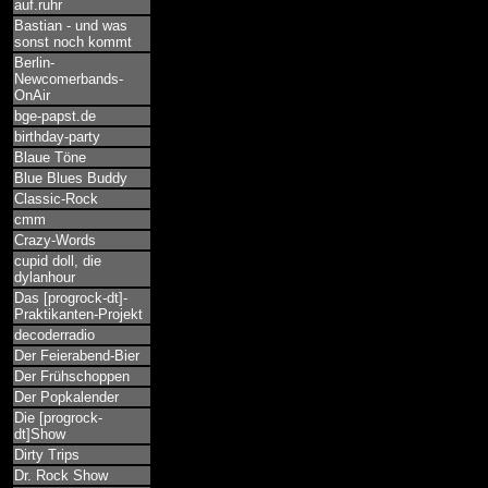
auf.ruhr
Bastian - und was
sonst noch kommt
Berlin-
Newcomerbands-
OnAir
bge-papst.de
birthday-party
Blaue Töne
Blue Blues Buddy
Classic-Rock
cmm
Crazy-Words
cupid doll, die
dylanhour
Das [progrock-dt]-
Praktikanten-Projekt
decoderradio
Der Feierabend-Bier
Der Frühschoppen
Der Popkalender
Die [progrock-
dt]Show
Dirty Trips
Dr. Rock Show