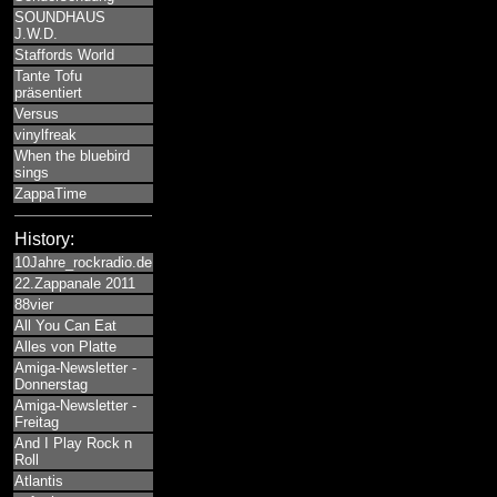
SOUNDHAUS
J.W.D.
Staffords World
Tante Tofu
präsentiert
Versus
vinylfreak
When the bluebird
sings
ZappaTime
History:
10Jahre_rockradio.de
22.Zappanale 2011
88vier
All You Can Eat
Alles von Platte
Amiga-Newsletter -
Donnerstag
Amiga-Newsletter -
Freitag
And I Play Rock n
Roll
Atlantis