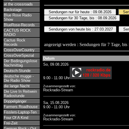
at the crossroads
Backstage
Blue Rose Radio
Show
BlueRose-Records
CACTUS ROCK
RADIO
Cactus Rock
angezeigt werden : Sendungen für 7 Tage, bis 
Records
CrossOverCountry
CrossOverSpezial
Datum
Der Bedingungslose
So, 09.08.2026
Nachmittag
Deutsch-Stunde
deutsche mugge -
9.00 - 11.00 Uhr
Die Radio Show
die lange Nacht
Zusammengestellt von:
Rockradio-Stream
Die Live In Reitwein
Radiostunde
Doppelgänger
Sa, 15.08.2026
Farmers Roadhouse
9.00 - 11.00 Uhr
Fisslers-Laptop-Ten
Zusammengestellt von:
Four Of A Kind
Rockradio-Stream
Frei-Zeit
German Rock - Out