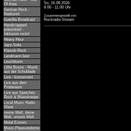
So, 16.08.2026
Of Area
9.00 - 11.00 Uhr
German Rock -
Radiozeit
Zusammengestellt von:
Guerilla Broadcast
Rockradio-Stream
Handiclapped
präsentiert -
Inklusion rockt!
Heavy Hour
Jazz-Sofa
Klassik-Rock
Landmann liest
Leuchtturm
Little Boxes - Musik
aus der Schublade
Live - konserviert
Live aus dem
Proberaum
Live aus Speiches
Rock & Blueskneipe
Local Music Radio
Show
meine Welt, deine
Welt, unsere Welt
Metal Extrem
Music-Pleasuredome