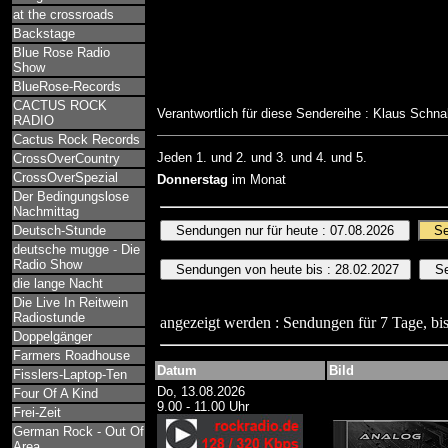
at the crossroads
Backstage
Blue Rose Radio
Show
BlueRose-Records
CACTUS ROCK
Verantwortlich für diese Sendereihe : Klaus Schn
RADIO
Cactus Rock Records
Jeden 1. und 2. und 3. und 4. und 5.
CrossOverCountry
CrossOverSpezial
Donnerstag
im Monat
Der Bedingungslose
Nachmittag
Deutsch-Stunde
deutsche mugge - Die
Radio Show
die lange Nacht
Die Live In Reitwein
Radiostunde
angezeigt werden : Sendungen für 7 Tage, bis
Doppelgänger
Farmers Roadhouse
Datum
Bild
Fisslers-Laptop-Ten
Do, 13.08.2026
Four Of A Kind
9.00 - 11.00 Uhr
Frei-Zeit
German Rock - Out Of
Area