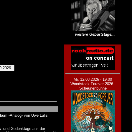
weitere Geburtstage...
Mi, 12.08.2026 - 19.00
Woodstock Forever 2026 -
Scheunenbühne
Album -Analog- von Uwe Lulis
s- und Gedenktage aus der