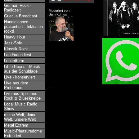
German Rock -
Radiozeit
Moderiert von:
Sam Kuhfus
Guerilla Broadcast
Handiclapped
präsentiert - Inklusion
rockt!
Heavy Hour
Jazz-Sofa
Klassik-Rock
Landmann liest
Leuchtturm
Little Boxes - Musik
aus der Schublade
Live - konserviert
Live aus dem
Proberaum
Live aus Speiches
Rock & Blueskneipe
Local Music Radio
Show
meine Welt, deine
Welt, unsere Welt
Metal Extrem
Music-Pleasuredome
Extended