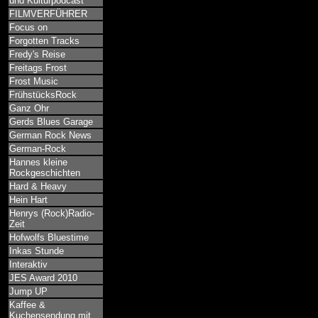
und Kulturpodcast
FILMVERFÜHRER
Focus on
Forgotten Tracks
Fredy's Reise
Freitags Frost
Frost Music
FrühstücksRock
Ganz Ohr
Gerds Blues Garage
German Rock News
German-Rock
Hannes kleine
Rockgeschichten
Hard & Heavy
Hein Hart
Henrys (Rock)Radio-
Zeit
Hofwolfs Bluestime
Inkas Stunde
Interaktiv
JES Award 2010
Jump UP
Kaffee &
Kuchensendung mit