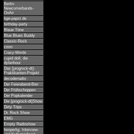
Berlin-
Newcomerbands-
OnAir
bge-papst.de
birthday-party
Blaue Töne
Blue Blues Buddy
Classic-Rock
cmm
Crazy-Words
cupid doll, die
dylanhour
Das [progrock-dt]-
Praktikanten-Projekt
decoderradio
Der Feierabend-Bier
Der Frühschoppen
Der Popkalender
Die [progrock-dt]Show
Dirty Trips
Dr. Rock Show
EMG
Empty Radioshow
feinperlig. Interview-