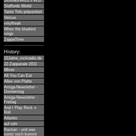
SOUNDHAUS J.W.D.
Staffords World
Tante Tofu präsentiert
Versus
vinylfreak
When the bluebird
sings
ZappaTime
History:
10Jahre_rockradio.de
22.Zappanale 2011
88vier
All You Can Eat
Alles von Platte
Amiga-Newsletter -
Donnerstag
Amiga-Newsletter -
Freitag
And I Play Rock n
Roll
Atlantis
auf.ruhr
Bastian - und was
sonst noch kommt