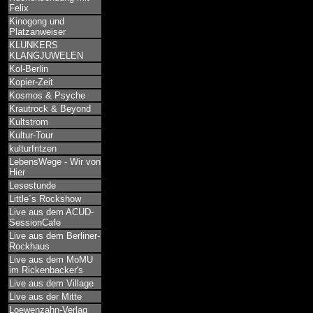
Felix
Kinogong und
Platzanweiser
KLUNKERS
KLANGJUWELEN
Kol-Berlin
Kopier-Zeit
Kosmos & Psyche
Krautrock & Beyond
Kultstrom
Kultur-Tour
kulturfritzen
LebensWege - Wir von
Hier
Lesestunde
Little´s Rockshow
Live aus dem ACUD-
SessionCafe
Live aus dem Berliner-
Rockhaus
Live aus dem MoMU
im Rickenbacker's
Live aus dem Village
Live aus der Mitte
Loewenzahn-Verlag