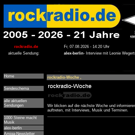
Home
rockradio-Woche ,
Sendeschema
alle aktuellen
Sendungen
Wir blicken auf die nächste Woche und informiere
auftreten, mit Interviews, Musik und Terminen.
1000 Steine macht
Musik
alex-berlin
Amiga-Newsletter