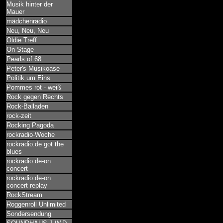
Musik hinter der
Mauer
mädchenradio
Neu, Neu, Neu
Oldie Treff
On Stage
Pearls of 68
Peter's Musikoase
Politik um Eins
Pommes rot - weiß
Rock gegen Rechts
Rock-Balladen
rock-zeit
Rocking Pagoda
rockradio-Woche
rockradio.de got the
blues
rockradio.de-on
concert
rockradio.de-on
concert replay
RockStream
Roggenroll Unlimited
Sondersendung