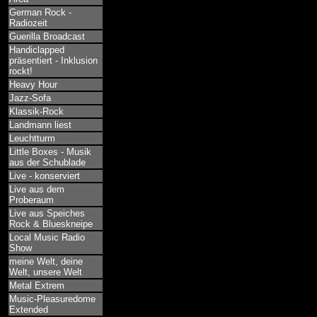
German Rock -
Radiozeit
Guerilla Broadcast
Handiclapped
präsentiert - Inklusion
rockt!
Heavy Hour
Jazz-Sofa
Klassik-Rock
Landmann liest
Leuchtturm
Little Boxes - Musik
aus der Schublade
Live - konserviert
Live aus dem
Proberaum
Live aus Speiches
Rock & Blueskneipe
Local Music Radio
Show
meine Welt, deine
Welt, unsere Welt
Metal Extrem
Music-Pleasuredome
Extended