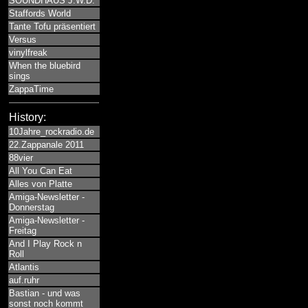
SOUNDHAUS J.W.D.
Staffords World
Tante Tofu präsentiert
Versus
vinylfreak
When the bluebird
sings
ZappaTime
History:
10Jahre_rockradio.de
22.Zappanale 2011
88vier
All You Can Eat
Alles von Platte
Amiga-Newsletter -
Donnerstag
Amiga-Newsletter -
Freitag
And I Play Rock n
Roll
Atlantis
auf.ruhr
Bastian - und was
sonst noch kommt