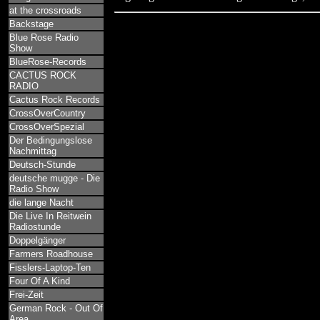
at the crossroads
Backstage
Blue Rose Radio
Show
BlueRose-Records
CACTUS ROCK
RADIO
Cactus Rock Records
CrossOverCountry
CrossOverSpezial
Der Bedingungslose
Nachmittag
Deutsch-Stunde
deutsche mugge - Die
Radio Show
die lange Nacht
Die Live In Reitwein
Radiostunde
Doppelgänger
Farmers Roadhouse
Fisslers-Laptop-Ten
Four Of A Kind
Frei-Zeit
German Rock - Out Of
Area