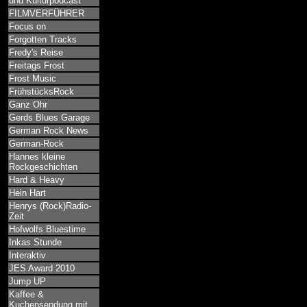
und Kulturpodcast
FILMVERFÜHRER
Focus on
Forgotten Tracks
Fredy's Reise
Freitags Frost
Frost Music
FrühstücksRock
Ganz Ohr
Gerds Blues Garage
German Rock News
German-Rock
Hannes kleine
Rockgeschichten
Hard & Heavy
Hein Hart
Henrys (Rock)Radio-
Zeit
Hofwolfs Bluestime
Inkas Stunde
Interaktiv
JES Award 2010
Jump UP
Kaffee &
Kuchensendung mit