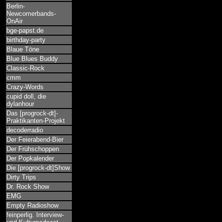
Berlin-
Newcomerbands-
OnAir
bge-papst.de
birthday-party
Blaue Töne
Blue Blues Buddy
Classic-Rock
cmm
Crazy-Words
cupid doll, die
dylanhour
Das [progrock-dt]-
Praktikanten-Projekt
decoderradio
Der Feierabend-Bier
Der Frühschoppen
Der Popkalender
Die [progrock-dt]Show
Dirty Trips
Dr. Rock Show
EMG
Empty Radioshow
feinperlig. Interview-