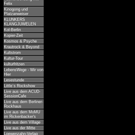
Felix
Kinogong und
Platzanweiser
KLUNKERS
KLANGJUWELEN
Kol-Berlin
Kopier-Zeit
Kosmos & Psyche
Krautrock & Beyond
Kultstrom
Kultur-Tour
kulturfritzen
LebensWege - Wir von
Hier
Lesestunde
Little´s Rockshow
Live aus dem ACUD-
SessionCafe
Live aus dem Berliner-
Rockhaus
Live aus dem MoMU
im Rickenbacker's
Live aus dem Village
Live aus der Mitte
Loewenzahn-Verlag