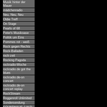
Musik hinter der
Mauer
mädchenradio
Neu, Neu, Neu
Oldie Treff
On Stage
Pearls of 68
Peter's Musikoase
Politik um Eins
Pommes rot - weiß
Rock gegen Rechts
Rock-Balladen
rock-zeit
Rocking Pagoda
rockradio-Woche
rockradio.de got the
blues
rockradio.de-on
concert
rockradio.de-on
concert replay
RockStream
Roggenroll Unlimited
Sondersendung