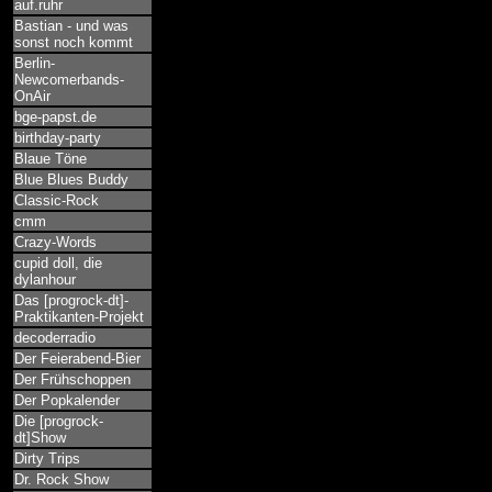
auf.ruhr
Bastian - und was
sonst noch kommt
Berlin-
Newcomerbands-
OnAir
bge-papst.de
birthday-party
Blaue Töne
Blue Blues Buddy
Classic-Rock
cmm
Crazy-Words
cupid doll, die
dylanhour
Das [progrock-dt]-
Praktikanten-Projekt
decoderradio
Der Feierabend-Bier
Der Frühschoppen
Der Popkalender
Die [progrock-
dt]Show
Dirty Trips
Dr. Rock Show