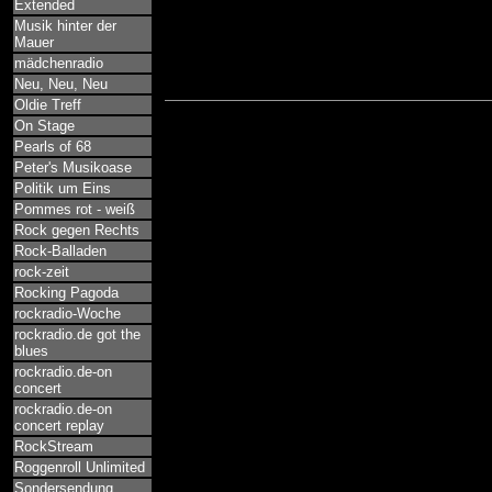
Extended
Musik hinter der
Mauer
mädchenradio
Neu, Neu, Neu
Oldie Treff
On Stage
Pearls of 68
Peter's Musikoase
Politik um Eins
Pommes rot - weiß
Rock gegen Rechts
Rock-Balladen
rock-zeit
Rocking Pagoda
rockradio-Woche
rockradio.de got the
blues
rockradio.de-on
concert
rockradio.de-on
concert replay
RockStream
Roggenroll Unlimited
Sondersendung