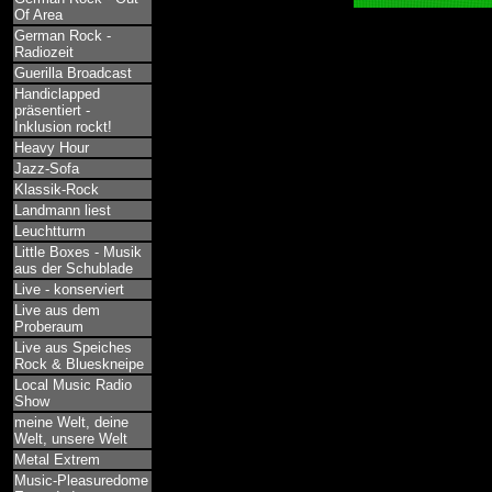
Of Area
German Rock -
Radiozeit
Guerilla Broadcast
Handiclapped
präsentiert -
Inklusion rockt!
Heavy Hour
Jazz-Sofa
Klassik-Rock
Landmann liest
Leuchtturm
Little Boxes - Musik
aus der Schublade
Live - konserviert
Live aus dem
Proberaum
Live aus Speiches
Rock & Blueskneipe
Local Music Radio
Show
meine Welt, deine
Welt, unsere Welt
Metal Extrem
Music-Pleasuredome