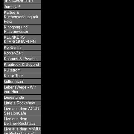
JES Award 2010
Jump UP
Kaffee &
Kuchensendung mit
Felix
Kinogong und
Platzanweiser
KLUNKERS
KLANGJUWELEN
Kol-Berlin
Kopier-Zeit
Kosmos & Psyche
Krautrock & Beyond
Kultstrom
Kultur-Tour
kulturfritzen
LebensWege - Wir
von Hier
Lesestunde
Little´s Rockshow
Live aus dem ACUD-
SessionCafe
Live aus dem
Berliner-Rockhaus
Live aus dem MoMU
im Rickenbacker's