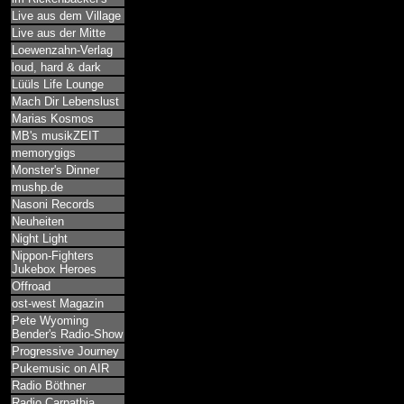
Live aus dem Village
Live aus der Mitte
Loewenzahn-Verlag
loud, hard & dark
Lüüls Life Lounge
Mach Dir Lebenslust
Marias Kosmos
MB's musikZEIT
memorygigs
Monster's Dinner
mushp.de
Nasoni Records
Neuheiten
Night Light
Nippon-Fighters
Jukebox Heroes
Offroad
ost-west Magazin
Pete Wyoming
Bender's Radio-Show
Progressive Journey
Pukemusic on AIR
Radio Böthner
Radio Carpathia