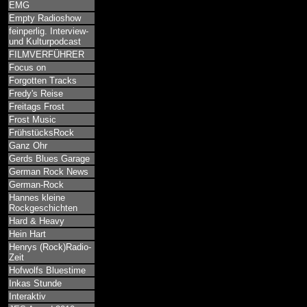
EMG
Empty Radioshow
feinperlig. Interview-
und Kulturpodcast
FILMVERFÜHRER
Focus on
Forgotten Tracks
Fredy's Reise
Freitags Frost
Frost Music
FrühstücksRock
Ganz Ohr
Gerds Blues Garage
German Rock News
German-Rock
Hannes kleine
Rockgeschichten
Hard & Heavy
Hein Hart
Henrys (Rock)Radio-
Zeit
Hofwolfs Bluestime
Inkas Stunde
Interaktiv