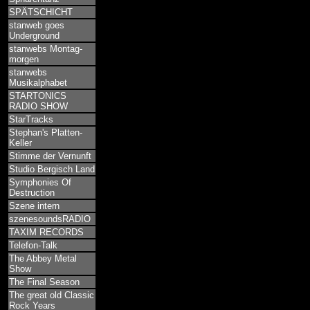
SPÄTSCHICHT
stanweb goes
Underground
stanwebs Montag-
morgen
stanwebs
Musikalphabet
STARTONICS
RADIO SHOW
StarTracks
Stephan's Platten-
Keller
Stimme der Vernunft
Studio Bergisch Land
Symphonies Of
Destruction
Szene intern
szenesoundsRADIO
TAXIM RECORDS
Telefon-Talk
The Abbey Metal
Show
The Final Season
The great old Classic
Rock Years