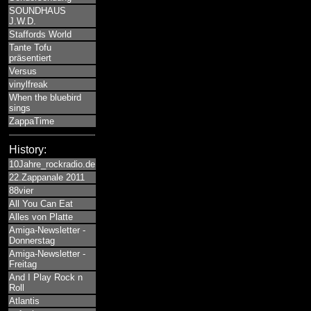
SOUNDHAUS
J.W.D.
Staffords World
Tante Tofu
präsentiert
Versus
vinylfreak
When the bluebird
sings
ZappaTime
History:
10Jahre_rockradio.de
22.Zappanale 2011
88vier
All You Can Eat
Alles von Platte
Amiga-Newsletter -
Donnerstag
Amiga-Newsletter -
Freitag
And I Play Rock n
Roll
Atlantis