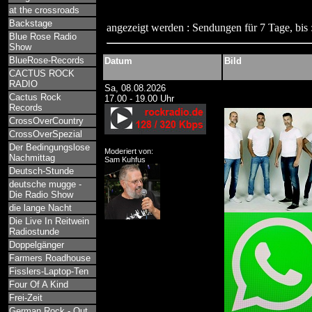
at the crossroads
Backstage
angezeigt werden : Sendungen für 7 Tage, bis 
Blue Rose Radio
Show
BlueRose-Records
Datum
Bild
CACTUS ROCK
RADIO
Sa, 08.08.2026
Cactus Rock
17.00 - 19.00 Uhr
Records
CrossOverCountry
CrossOverSpezial
Der Bedingungslose
Moderiert von:
Nachmittag
Sam Kuhfus
Deutsch-Stunde
deutsche mugge -
Die Radio Show
die lange Nacht
Die Live In Reitwein
Radiostunde
Doppelgänger
Farmers Roadhouse
Fisslers-Laptop-Ten
Four Of A Kind
Frei-Zeit
German Rock - Out