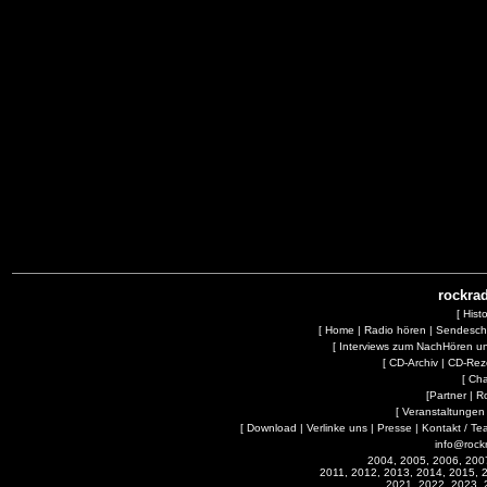
rockrad
[
Hist
[
Home
|
Radio hören
|
Sendesc
[
Interviews zum NachHören 
[
CD-Archiv
|
CD-Rez
[
Cha
[
Partner
|
R
[
Veranstaltungen
[
Download
|
Verlinke uns
|
Presse
|
Kontakt / Te
info@rock
2004, 2005, 2006, 200
2011, 2012, 2013, 2014, 2015, 
2021, 2022, 2023, 