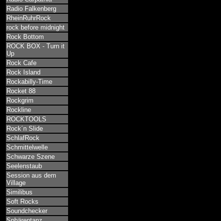
Radio Falkenberg
RheinRuhrRock
rock before midnight
Rock Bottom
ROCK BOX - Turn it
Up
Rock Cafe
Rock Island
Rockabilly-Time
Rocket 88
Rockgrim
Rockline
ROCKTOOLS
Rock´n Slide
SchlafRock
Schmittelwelle
Schwarze Szene
Seelenstaub
Session aus dem
Village
Similibus
Soft Rocks
Soundchecker
Sphärentanz