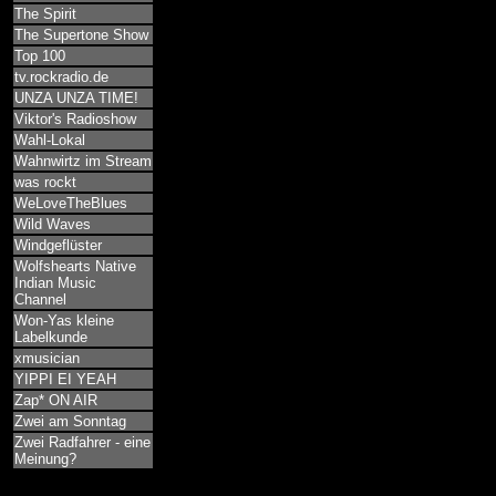
The Spirit
The Supertone Show
Top 100
tv.rockradio.de
UNZA UNZA TIME!
Viktor's Radioshow
Wahl-Lokal
Wahnwirtz im Stream
was rockt
WeLoveTheBlues
Wild Waves
Windgeflüster
Wolfshearts Native
Indian Music
Channel
Won-Yas kleine
Labelkunde
xmusician
YIPPI EI YEAH
Zap* ON AIR
Zwei am Sonntag
Zwei Radfahrer - eine
Meinung?