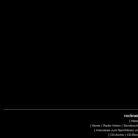
rockrad
[
Hist
[
Home
|
Radio hören
|
Sendesc
[
Interviews zum NachHören 
[
CD-Archiv
|
CD-Rez