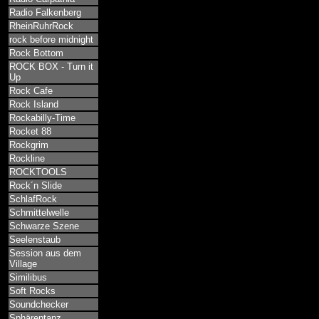
Radio Falkenberg
RheinRuhrRock
rock before midnight
Rock Bottom
ROCK BOX - Turn it
Up
Rock Cafe
Rock Island
Rockabilly-Time
Rocket 88
Rockgrim
Rockline
ROCKTOOLS
Rock´n Slide
SchlafRock
Schmittelwelle
Schwarze Szene
Seelenstaub
Session aus dem
Village
Similibus
Soft Rocks
Soundchecker
Sphärentanz