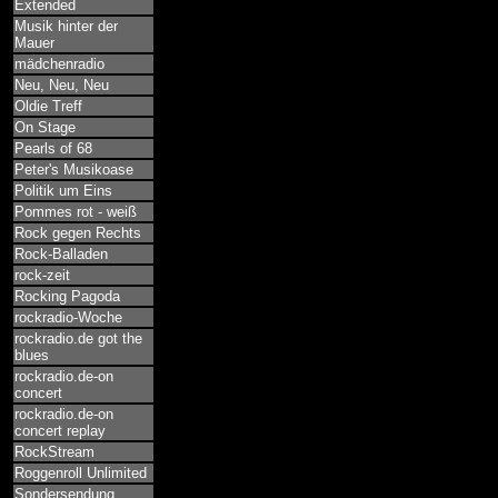
Extended
Musik hinter der
Mauer
mädchenradio
Neu, Neu, Neu
Oldie Treff
On Stage
Pearls of 68
Peter's Musikoase
Politik um Eins
Pommes rot - weiß
Rock gegen Rechts
Rock-Balladen
rock-zeit
Rocking Pagoda
rockradio-Woche
rockradio.de got the
blues
rockradio.de-on
concert
rockradio.de-on
concert replay
RockStream
Roggenroll Unlimited
Sondersendung