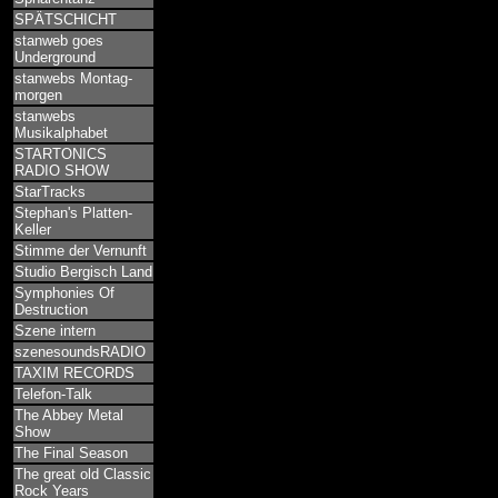
SPÄTSCHICHT
stanweb goes
Underground
stanwebs Montag-
morgen
stanwebs
Musikalphabet
STARTONICS
RADIO SHOW
StarTracks
Stephan's Platten-
Keller
Stimme der Vernunft
Studio Bergisch Land
Symphonies Of
Destruction
Szene intern
szenesoundsRADIO
TAXIM RECORDS
Telefon-Talk
The Abbey Metal
Show
The Final Season
The great old Classic
Rock Years