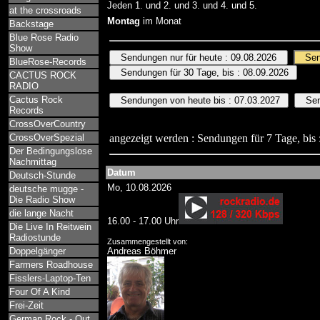
Jeden 1. und 2. und 3. und 4. und 5.
at the crossroads
Montag
im Monat
Backstage
Blue Rose Radio
Show
BlueRose-Records
CACTUS ROCK
RADIO
Cactus Rock
Records
CrossOverCountry
CrossOverSpezial
angezeigt werden : Sendungen für 7 Tage, bis 
Der Bedingungslose
Nachmittag
Datum
Deutsch-Stunde
Mo, 10.08.2026
deutsche mugge -
Die Radio Show
die lange Nacht
16.00 - 17.00 Uhr
Die Live In Reitwein
Radiostunde
Zusammengestellt von:
Doppelgänger
Andreas Böhmer
Farmers Roadhouse
Fisslers-Laptop-Ten
Four Of A Kind
Frei-Zeit
German Rock - Out