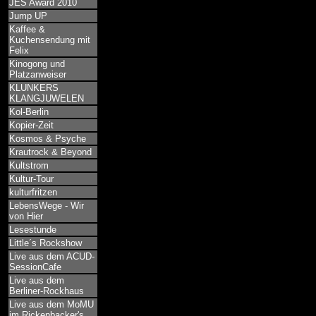
JES Award 2010
Jump UP
Kaffee &
Kuchensendung mit
Felix
Kinogong und
Platzanweiser
KLUNKERS
KLANGJUWELEN
Kol-Berlin
Kopier-Zeit
Kosmos & Psyche
Krautrock & Beyond
Kultstrom
Kultur-Tour
kulturfritzen
LebensWege - Wir
von Hier
Lesestunde
Little´s Rockshow
Live aus dem ACUD-
SessionCafe
Live aus dem
Berliner-Rockhaus
Live aus dem MoMU
im Rickenbacker's