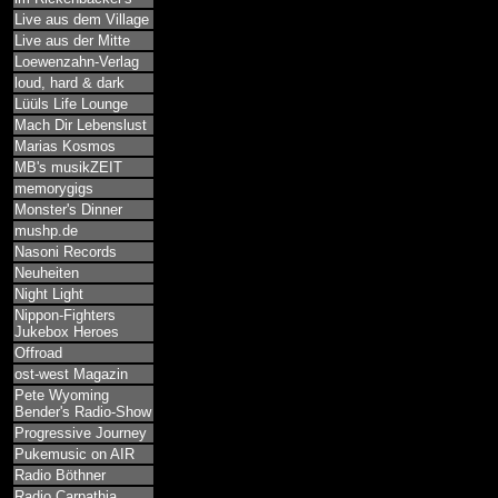
Live aus dem Village
Live aus der Mitte
Loewenzahn-Verlag
loud, hard & dark
Lüüls Life Lounge
Mach Dir Lebenslust
Marias Kosmos
MB's musikZEIT
memorygigs
Monster's Dinner
mushp.de
Nasoni Records
Neuheiten
Night Light
Nippon-Fighters
Jukebox Heroes
Offroad
ost-west Magazin
Pete Wyoming
Bender's Radio-Show
Progressive Journey
Pukemusic on AIR
Radio Böthner
Radio Carpathia