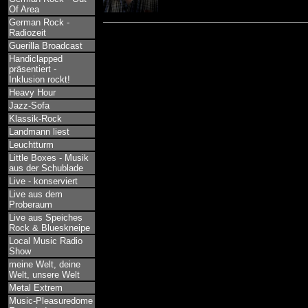
Of Area
German Rock -
Radiozeit
Guerilla Broadcast
Handiclapped
präsentiert -
Inklusion rockt!
Heavy Hour
Jazz-Sofa
Klassik-Rock
Landmann liest
Leuchtturm
Little Boxes - Musik
aus der Schublade
Live - konserviert
Live aus dem
Proberaum
Live aus Speiches
Rock & Blueskneipe
Local Music Radio
Show
meine Welt, deine
Welt, unsere Welt
Metal Extrem
Music-Pleasuredome