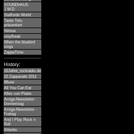
SOUNDHAUS
J.W.D.
Staffords World
Tante Tofu
präsentiert
Versus
vinylfreak
When the bluebird
sings
ZappaTime
History:
10Jahre_rockradio.de
22.Zappanale 2011
88vier
All You Can Eat
Alles von Platte
Amiga-Newsletter -
Donnerstag
Amiga-Newsletter -
Freitag
And I Play Rock n
Roll
Atlantis