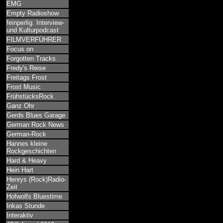
EMG
Empty Radioshow
feinperlig. Interview-
und Kulturpodcast
FILMVERFÜHRER
Focus on
Forgotten Tracks
Fredy's Reise
Freitags Frost
Frost Music
FrühstücksRock
Ganz Ohr
Gerds Blues Garage
German Rock News
German-Rock
Hannes kleine
Rockgeschichten
Hard & Heavy
Hein Hart
Henrys (Rock)Radio-
Zeit
Hofwolfs Bluestime
Inkas Stunde
Interaktiv