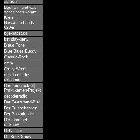
auf.ruhr
Bastian - und was
sonst noch kommt
Berlin-
Newcomerbands-
OnAir
bge-papst.de
birthday-party
Blaue Töne
Blue Blues Buddy
Classic-Rock
cmm
Crazy-Words
cupid doll, die
dylanhour
Das [progrock-dt]-
Praktikanten-Projekt
decoderradio
Der Feierabend-Bier
Der Frühschoppen
Der Popkalender
Die [progrock-
dt]Show
Dirty Trips
Dr. Rock Show