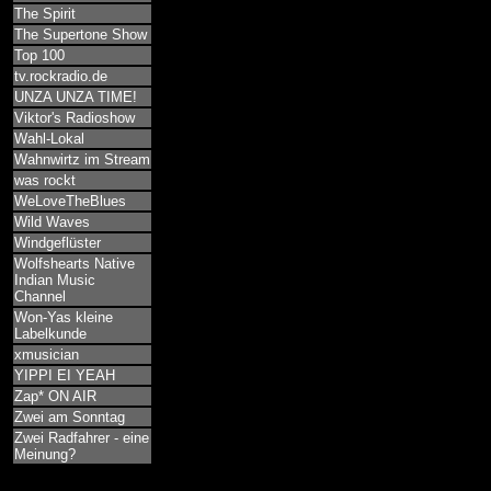
The Spirit
The Supertone Show
Top 100
tv.rockradio.de
UNZA UNZA TIME!
Viktor's Radioshow
Wahl-Lokal
Wahnwirtz im Stream
was rockt
WeLoveTheBlues
Wild Waves
Windgeflüster
Wolfshearts Native
Indian Music
Channel
Won-Yas kleine
Labelkunde
xmusician
YIPPI EI YEAH
Zap* ON AIR
Zwei am Sonntag
Zwei Radfahrer - eine
Meinung?