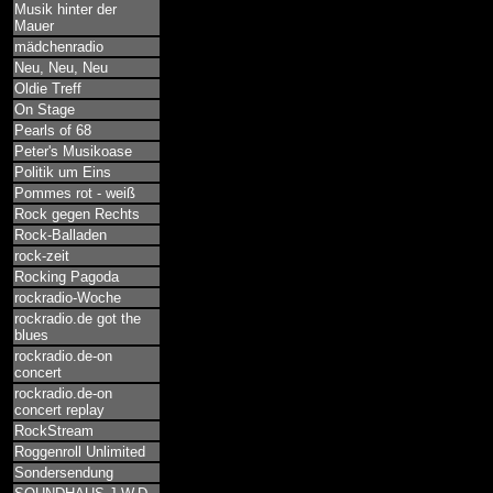
Musik hinter der
Mauer
mädchenradio
Neu, Neu, Neu
Oldie Treff
On Stage
Pearls of 68
Peter's Musikoase
Politik um Eins
Pommes rot - weiß
Rock gegen Rechts
Rock-Balladen
rock-zeit
Rocking Pagoda
rockradio-Woche
rockradio.de got the
blues
rockradio.de-on
concert
rockradio.de-on
concert replay
RockStream
Roggenroll Unlimited
Sondersendung