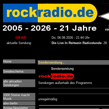
Home
Sondersendung ,
Sendeschema
alle aktuellen
Sendungen außerhalb des Programms
Sendungen
1000 Steine macht
Musik
unregelmäßig
alex-berlin
Amiga-Newsletter