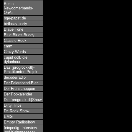
Berlin-
Newcomerbands-
OnAir
bge-papst.de
birthday-party
Blaue Töne
Blue Blues Buddy
Classic-Rock
cmm
Crazy-Words
cupid doll, die
dylanhour
Das [progrock-dt]-
Praktikanten-Projekt
decoderradio
Der Feierabend-Bier
Der Frühschoppen
Der Popkalender
Die [progrock-dt]Show
Dirty Trips
Dr. Rock Show
EMG
Empty Radioshow
feinperlig. Interview-