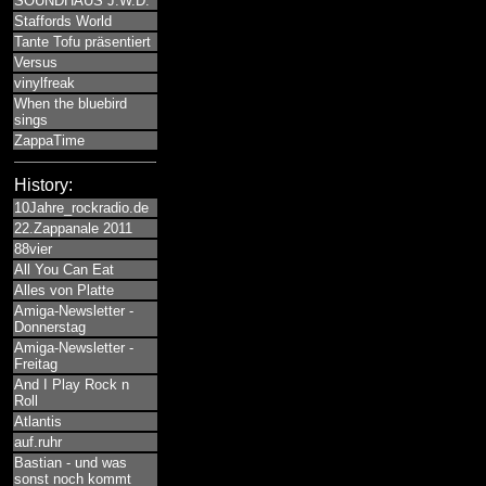
SOUNDHAUS J.W.D.
Staffords World
Tante Tofu präsentiert
Versus
vinylfreak
When the bluebird
sings
ZappaTime
History:
10Jahre_rockradio.de
22.Zappanale 2011
88vier
All You Can Eat
Alles von Platte
Amiga-Newsletter -
Donnerstag
Amiga-Newsletter -
Freitag
And I Play Rock n
Roll
Atlantis
auf.ruhr
Bastian - und was
sonst noch kommt