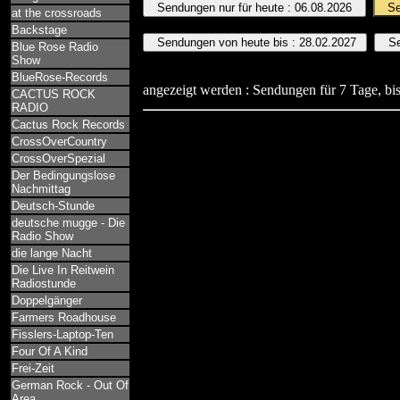
at the crossroads
Backstage
Blue Rose Radio
Show
BlueRose-Records
angezeigt werden : Sendungen für 7 Tage, bis
CACTUS ROCK
RADIO
Cactus Rock Records
CrossOverCountry
CrossOverSpezial
Der Bedingungslose
Nachmittag
Deutsch-Stunde
deutsche mugge - Die
Radio Show
die lange Nacht
Die Live In Reitwein
Radiostunde
Doppelgänger
Farmers Roadhouse
Fisslers-Laptop-Ten
Four Of A Kind
Frei-Zeit
German Rock - Out Of
Area