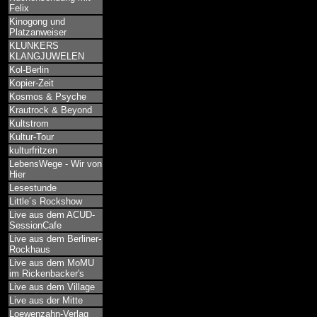
Felix
Kinogong und
Platzanweiser
KLUNKERS
KLANGJUWELEN
Kol-Berlin
Kopier-Zeit
Kosmos & Psyche
Krautrock & Beyond
Kultstrom
Kultur-Tour
kulturfritzen
LebensWege - Wir von
Hier
Lesestunde
Little´s Rockshow
Live aus dem ACUD-
SessionCafe
Live aus dem Berliner-
Rockhaus
Live aus dem MoMU
im Rickenbacker's
Live aus dem Village
Live aus der Mitte
Loewenzahn-Verlag