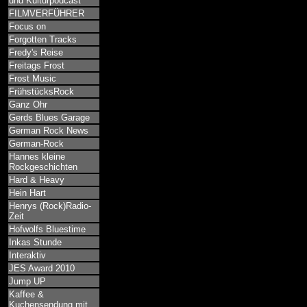
und Kulturpodcast
FILMVERFÜHRER
Focus on
Forgotten Tracks
Fredy's Reise
Freitags Frost
Frost Music
FrühstücksRock
Ganz Ohr
Gerds Blues Garage
German Rock News
German-Rock
Hannes kleine
Rockgeschichten
Hard & Heavy
Hein Hart
Henrys (Rock)Radio-
Zeit
Hofwolfs Bluestime
Inkas Stunde
Interaktiv
JES Award 2010
Jump UP
Kaffee &
Kuchensendung mit