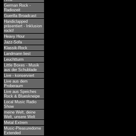
German Rock -
Radiozeit
Guerilla Broadcast
Handiclapped
präsentiert - Inklusion
rockt!
Heavy Hour
Jazz-Sofa
Klassik-Rock
Landmann liest
Leuchtturm
Little Boxes - Musik
aus der Schublade
Live - konserviert
Live aus dem
Proberaum
Live aus Speiches
Rock & Blueskneipe
Local Music Radio
Show
meine Welt, deine
Welt, unsere Welt
Metal Extrem
Music-Pleasuredome
Extended