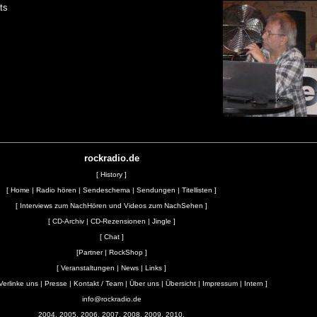
ts
rockradio.de
[
History
]
[
Home
|
Radio hören
|
Sendeschema
|
Sendungen
|
Titellisten
]
[
Interviews zum NachHören und Videos zum NachSehen
]
[
CD-Archiv
|
CD-Rezensionen
|
Jingle
]
[
Chat
]
[
Partner
|
RockShop
]
[
Veranstaltungen
|
News
|
Links
]
Verlinke uns
|
Presse
|
Kontakt / Team
|
Über uns
|
Übersicht
|
Impressum
|
Intern
]
info@rockradio.de
2004, 2005, 2006, 2007, 2008, 2009, 2010,