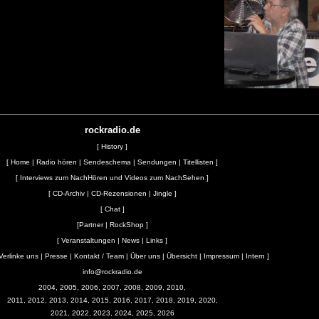
rockradio.de
[
History
]
[
Home
|
Radio hören
|
Sendeschema
|
Sendungen
|
Titellisten
]
[
Interviews zum NachHören und Videos zum NachSehen
]
[
CD-Archiv
|
CD-Rezensionen
|
Jingle
]
[
Chat
]
[
Partner
|
RockShop
]
[
Veranstaltungen
|
News
|
Links
]
Verlinke uns
|
Presse
|
Kontakt / Team
|
Über uns
|
Übersicht
|
Impressum
|
Intern
]
info@rockradio.de
2004, 2005, 2006, 2007, 2008, 2009, 2010,
2011, 2012, 2013, 2014, 2015, 2016, 2017, 2018, 2019, 2020,
2021, 2022, 2023, 2024, 2025, 2026