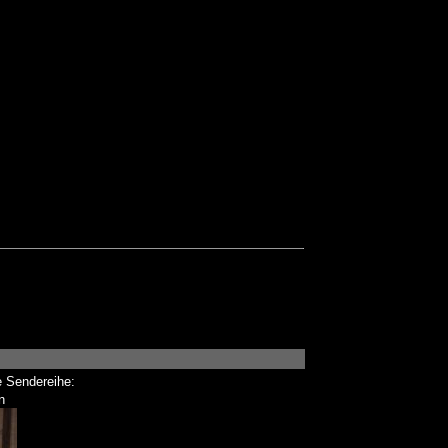
e Sendereihe:
n