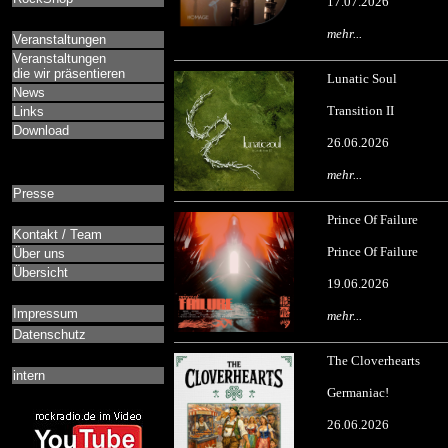
17.07.2026
mehr...
Veranstaltungen
Veranstaltungen
die wir präsentieren
Lunatic Soul
News
Transition II
Links
Download
26.06.2026
mehr...
Presse
Prince Of Failure
Kontakt / Team
Prince Of Failure
Über uns
Übersicht
19.06.2026
Impressum
mehr...
Datenschutz
The Cloverhearts
intern
Germaniac!
26.06.2026