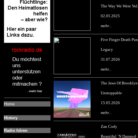
The Way We Were Vol.
02.05.2025
mehr...
Five Finger Death Pu
Legacy
31.07.2026
mehr...
The Jaws Of Brooklyn
Unstoppable
15.05.2026
Home
mehr...
History
Zan Cody
Radio hören
Beautiful ´N Damned