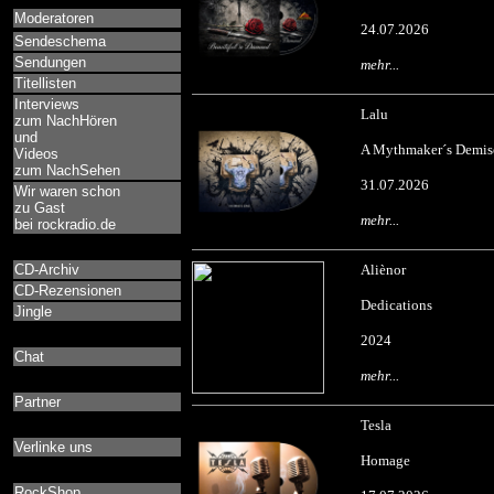
Moderatoren
24.07.2026
Sendeschema
Sendungen
mehr...
Titellisten
Interviews
Lalu
zum NachHören
und
A Mythmaker´s Demis
Videos
zum NachSehen
31.07.2026
Wir waren schon
zu Gast
mehr...
bei rockradio.de
CD-Archiv
Aliènor
CD-Rezensionen
Dedications
Jingle
2024
Chat
mehr...
Partner
Tesla
Verlinke uns
Homage
RockShop