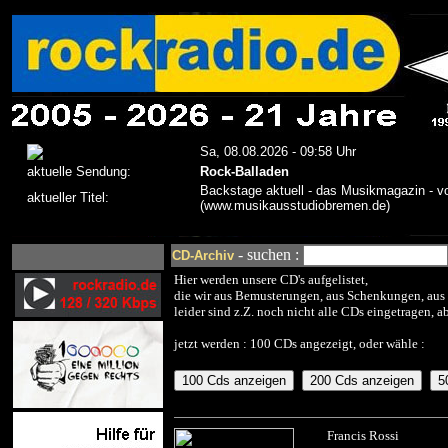
- suchen :
CD-Archiv
Hier werden unsere CD's aufgelistet,
die wir aus Bemusterungen, aus Schenkungen, au
leider sind z.Z. noch nicht alle CDs eingetragen, ab
jetzt werden : 100 CDs angezeigt, oder wähle :
Francis Rossi