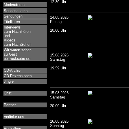
12.30 Uhr
Moderatoren
Sendeschema
Sendungen
14.08.2026
Titellisten
Freitag
Interviews
20.00 Uhr
zum NachHören
und
Videos
zum NachSehen
Wir waren schon
zu Gast
15.08.2026
bei rockradio.de
Samstag
19.59 Uhr
CD-Archiv
CD-Rezensionen
Jingle
15.08.2026
Chat
Samstag
Partner
20.00 Uhr
Verlinke uns
16.08.2026
Sonntag
RockShop