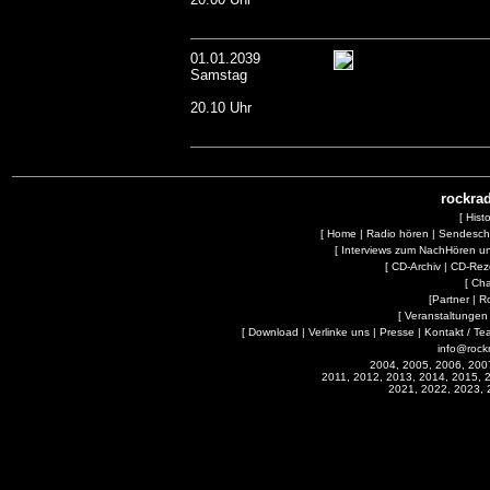
01.01.2039
Samstag
20.10 Uhr
rockrad
[
Hist
[
Home
|
Radio hören
|
Sendesc
[
Interviews zum NachHören 
[
CD-Archiv
|
CD-Rez
[
Cha
[
Partner
|
R
[
Veranstaltungen
[
Download
|
Verlinke uns
|
Presse
|
Kontakt / Te
info@rock
2004, 2005, 2006, 200
2011, 2012, 2013, 2014, 2015, 
2021, 2022, 2023, 