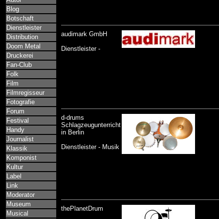
Blog
Botschaft
Dienstleister
audimark GmbH
Distribution
Doom Metal
Dienstleister -
Druckerei
Fan-Club
Folk
Film
Filmregisseur
Fotografie
Forum
d-drums
Festival
Schlagzeugunterricht
Handy
in Berlin
Journalist
Dienstleister - Musik
Klassik
Komponist
Kultur
Label
Link
Moderator
Museum
thePlanetDrum
Musical