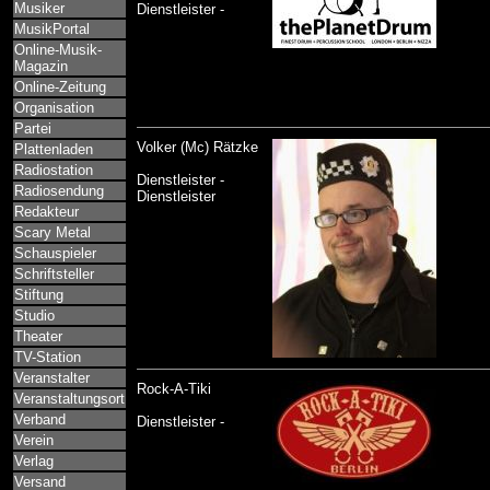
Musiker
Dienstleister -
MusikPortal
Online-Musik-
Magazin
Online-Zeitung
Organisation
Partei
Volker (Mc) Rätzke
Plattenladen
Radiostation
Dienstleister -
Radiosendung
Dienstleister
Redakteur
Scary Metal
Schauspieler
Schriftsteller
Stiftung
Studio
Theater
TV-Station
Veranstalter
Rock-A-Tiki
Veranstaltungsort
Verband
Dienstleister -
Verein
Verlag
Versand