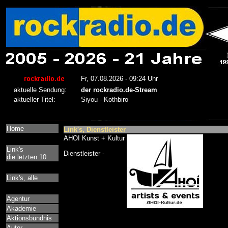
Home
Link's, Dienstleister
AHOI Kunst + Kultur
Link's
Dienstleister -
die letzten 10
Link's, alle
Agentur
Akademie
Aktionsbündnis
Autor