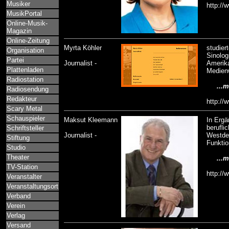
Musiker
http://
MusikPortal
Online-Musik-
Magazin
Online-Zeitung
Myrta Köhler
studier
Organisation
Sinolog
Partei
Journalist -
Amerika
Plattenladen
Medien
Radiostation
...me
Radiosendung
Redakteur
http://
Scary Metal
Schauspieler
Maksut Kleemann
In Ergä
berufli
Schriftsteller
Journalist -
Westde
Stiftung
Funktio
Studio
Theater
...me
TV-Station
http://
Veranstalter
Veranstaltungsort
Verband
Verein
Verlag
Versand