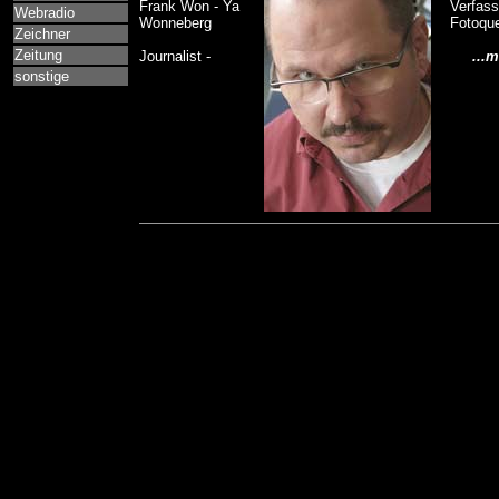
Frank Won - Ya
Verfas
Webradio
Wonneberg
Fotoque
Zeichner
Zeitung
Journalist -
...me
sonstige