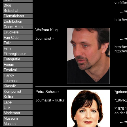
veröffen
Blog
Botschaft
...me
Dienstleister
http://
Distribution
Doom Metal
Wolfram Klug
Druckerei
Fan-Club
Journalist -
...me
Folk
http://
Film
http://
Filmregisseur
Fotografie
Forum
Festival
Handy
Journalist
Klassik
Komponist
Petra Schwarz
*gebore
Kultur
Journalist - Kultur
*1964-1
Label
Link
*1976-1
Moderator
an der 
Museum
...me
Musical