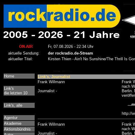
Home
Link's, Journalist
Frank Willmann
Frank W
nach We
Link's
Journalist -
Berlin.
die letzten 10
veröffen
...me
Link's, alle
http://
Agentur
Akademie
Frank Willmann
Frank W
nach We
Aktionsbündnis
Journalist -
Berlin.
Autor