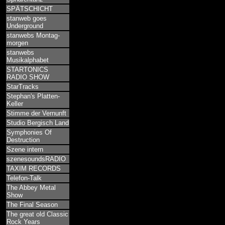
SPÄTSCHICHT
stanweb goes
Underground
stanwebs Montag-
morgen
stanwebs
Musikalphabet
STARTONICS
RADIO SHOW
StarTracks
Stephan's Platten-
Keller
Stimme der Vernunft
Studio Bergisch Land
Symphonies Of
Destruction
Szene intern
szenesoundsRADIO
TAXIM RECORDS
Telefon-Talk
The Abbey Metal
Show
The Final Season
The great old Classic
Rock Years