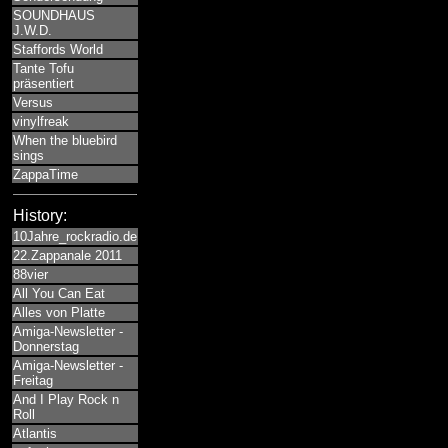
SOUNDHAUS
J.W.D.
Staffords World
Tante Tofu
präsentiert
Versus
vinylfreak
When the bluebird
sings
ZappaTime
History:
10Jahre_rockradio.de
22.Zappanale 2011
88vier
All You Can Eat
Alles von Platte
Amiga-Newsletter -
Donnerstag
Amiga-Newsletter -
Freitag
And I Play Rock n
Roll
Atlantis