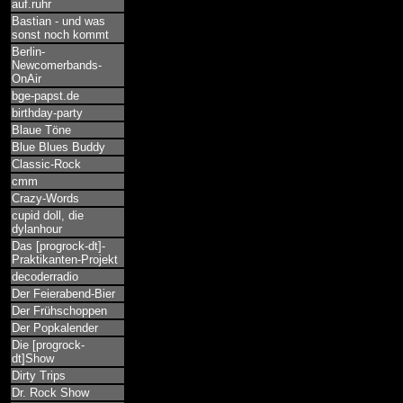
auf.ruhr
Bastian - und was
sonst noch kommt
Berlin-
Newcomerbands-
OnAir
bge-papst.de
birthday-party
Blaue Töne
Blue Blues Buddy
Classic-Rock
cmm
Crazy-Words
cupid doll, die
dylanhour
Das [progrock-dt]-
Praktikanten-Projekt
decoderradio
Der Feierabend-Bier
Der Frühschoppen
Der Popkalender
Die [progrock-
dt]Show
Dirty Trips
Dr. Rock Show