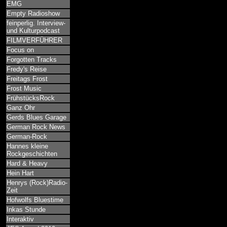
EMG
Empty Radioshow
feinperlig. Interview-
und Kulturpodcast
FILMVERFÜHRER
Focus on
Forgotten Tracks
Fredy's Reise
Freitags Frost
Frost Music
FrühstücksRock
Ganz Ohr
Gerds Blues Garage
German Rock News
German-Rock
Hannes kleine
Rockgeschichten
Hard & Heavy
Hein Hart
Henrys (Rock)Radio-
Zeit
Hofwolfs Bluestime
Inkas Stunde
Interaktiv