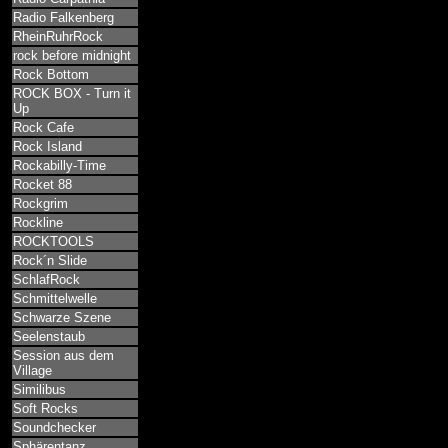
Radio Falkenberg
RheinRuhrRock
rock before midnight
Rock Bottom
ROCK BOX - Turn it
Up
Rock Cafe
Rock Island
Rockabilly-Time
Rocket 88
Rockgrim
Rockline
ROCKTOOLS
Rock´n Slide
SchlafRock
Schmittelwelle
Schwarze Szene
Seelenstaub
Session aus dem
Village
Similibus
Soft Rocks
Soundchecker
Sphärentanz