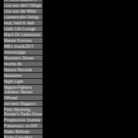
Live aus dem Village
Live aus der Mitte
Loewenzahn-Verlag
loud, hard & dark
Lüüls Life Lounge
Mach Dir Lebenslust
Marias Kosmos
MB's musikZEIT
memorygigs
Monster's Dinner
mushp.de
Nasoni Records
Neuheiten
Night Light
Nippon-Fighters
Jukebox Heroes
Offroad
ost-west Magazin
Pete Wyoming
Bender's Radio-Show
Progressive Journey
Pukemusic on AIR
Radio Böthner
Radio Carpathia