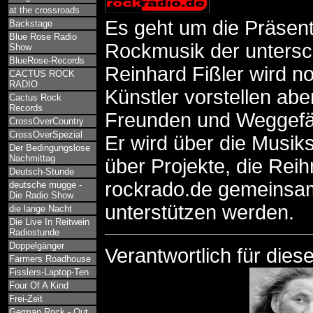
at the crossroads
Es geht um die Präsent
Backstage
Blue Rose Radio
Rockmusik der untersch
Show
BlueRose-Records
Reinhard Fißler wird 
CACTUS ROCK
RADIO
Künstler vorstellen ab
Cactus Rock
Records
Freunden und Weggefä
CrossOverCountry
CrossOverSpezial
Er wird über die Musik
Der Bedingungslose
Nachmittag
über Projekte, die Reih
Deutsch-Stunde
rockrado.de gemeinsam
deutsche mugge -
Die Radio Show
unterstützen werden.
die lange Nacht
Die Live In Reitwein
Radiostunde
Doppelgänger
Verantwortlich für dies
Farmers Roadhouse
Fisslers-Laptop-Ten
Four Of A Kind
Frei-Zeit
German Rock - Out