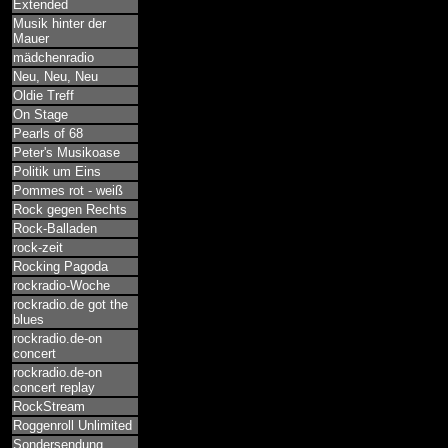
Extended
Musik hinter der
Mauer
mädchenradio
Neu, Neu, Neu
Oldie Treff
On Stage
Pearls of 68
Peter's Musikoase
Politik um Eins
Pommes rot - weiß
Rock gegen Rechts
Rock-Balladen
rock-zeit
Rocking Pagoda
rockradio-Woche
rockradio.de got the
blues
rockradio.de-on
concert
rockradio.de-on
concert replay
RockStream
Roggenroll Unlimited
Sondersendung