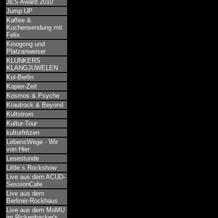
JES Award 2010
Jump UP
Kaffee &
Kuchensendung mit
Felix
Kinogong und
Platzanweiser
KLUNKERS
KLANGJUWELEN
Kol-Berlin
Kopier-Zeit
Kosmos & Psyche
Krautrock & Beyond
Kultstrom
Kultur-Tour
kulturfritzen
LebensWege - Wir
von Hier
Lesestunde
Little´s Rockshow
Live aus dem ACUD-
SessionCafe
Live aus dem
Berliner-Rockhaus
Live aus dem MoMU
im Rickenbacker's