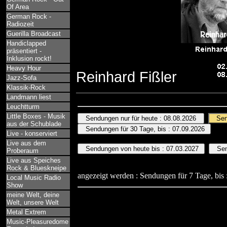
Of Area
German Rock -
Radiozeit
Guerilla Broadcast
Handiclapped
präsentiert -
Inklusion rockt!
Heavy Hour
Reinhard Fißler
Jazz-Sofa
Klassik-Rock
Landmann liest
Leuchtturm
Little Boxes - Musik
aus der Schublade
Live - konserviert
Live aus dem
Proberaum
Live aus Speiches
Rock & Blueskneipe
angezeigt werden : Sendungen für 7 Tage, bis 
Local Music Radio
Show
meine Welt, deine
Welt, unsere Welt
Metal Extrem
Music-Pleasuredome