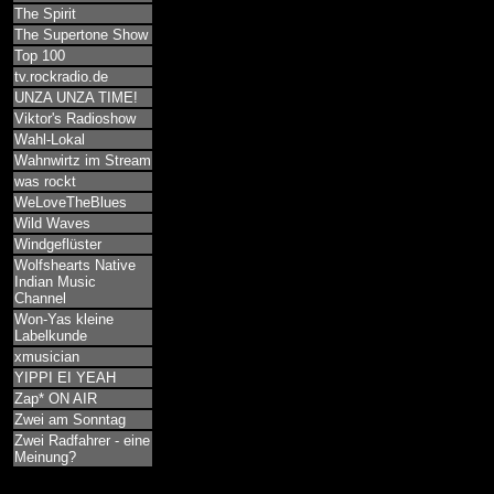
The Spirit
The Supertone Show
Top 100
tv.rockradio.de
UNZA UNZA TIME!
Viktor's Radioshow
Wahl-Lokal
Wahnwirtz im Stream
was rockt
WeLoveTheBlues
Wild Waves
Windgeflüster
Wolfshearts Native
Indian Music
Channel
Won-Yas kleine
Labelkunde
xmusician
YIPPI EI YEAH
Zap* ON AIR
Zwei am Sonntag
Zwei Radfahrer - eine
Meinung?