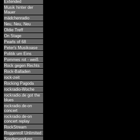
Extended
Musik hinter der
Mauer
mädchenradio
Neu, Neu, Neu
Oldie Treff
On Stage
Pearls of 68
Peter's Musikoase
Politik um Eins
Pommes rot - weiß
Rock gegen Rechts
Rock-Balladen
rock-zeit
Rocking Pagoda
rockradio-Woche
rockradio.de got the
blues
rockradio.de-on
concert
rockradio.de-on
concert replay
RockStream
Roggenroll Unlimited
Sondersendung