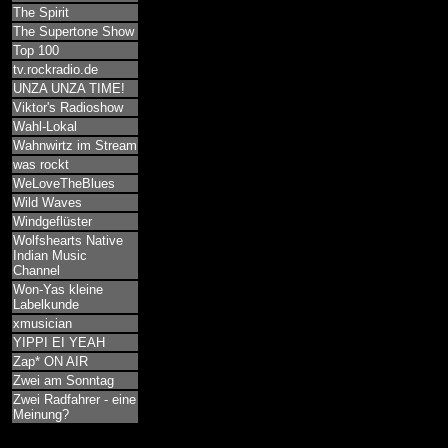
The Spirit
The Supertone Show
Top 100
tv.rockradio.de
UNZA UNZA TIME!
Viktor's Radioshow
Wahl-Lokal
Wahnwirtz im Stream
was rockt
WeLoveTheBlues
Wild Waves
Windgeflüster
Wolfshearts Native
Indian Music
Channel
Won-Yas kleine
Labelkunde
xmusician
YIPPI EI YEAH
Zap* ON AIR
Zwei am Sonntag
Zwei Radfahrer - eine
Meinung?