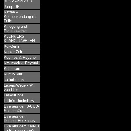
JES Award 2010
Jump UP
Kaffee &
Kuchensendung mit
Felix
Kinogong und
Platzanweiser
KLUNKERS
KLANGJUWELEN
Kol-Berlin
Kopier-Zeit
Kosmos & Psyche
Krautrock & Beyond
Kultstrom
Kultur-Tour
kulturfritzen
LebensWege - Wir
von Hier
Lesestunde
Little´s Rockshow
Live aus dem ACUD-
SessionCafe
Live aus dem
Berliner-Rockhaus
Live aus dem MoMU
im Rickenbacker's