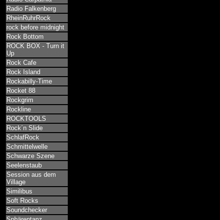
Radio Falkenberg
RheinRuhrRock
rock before midnight
Rock Bottom
ROCK BOX - Turn it
Up
Rock Cafe
Rock Island
Rockabilly-Time
Rocket 88
Rockgrim
Rockline
ROCKTOOLS
Rock´n Slide
SchlafRock
Schmittelwelle
Schwarze Szene
Seelenstaub
Session aus dem
Village
Similibus
Soft Rocks
Soundchecker
Sphärentanz