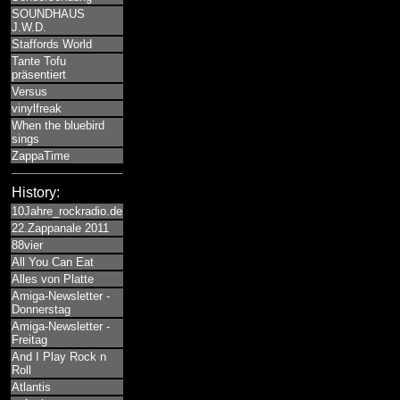
SOUNDHAUS
J.W.D.
Staffords World
Tante Tofu
präsentiert
Versus
vinylfreak
When the bluebird
sings
ZappaTime
History:
10Jahre_rockradio.de
22.Zappanale 2011
88vier
All You Can Eat
Alles von Platte
Amiga-Newsletter -
Donnerstag
Amiga-Newsletter -
Freitag
And I Play Rock n
Roll
Atlantis