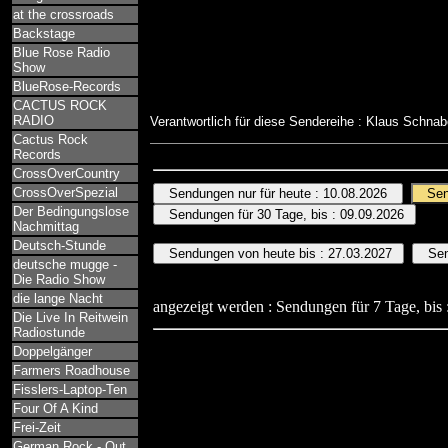
at the crossroads
Backstage
Blue Rose Radio
Show
BlueRose-Records
CACTUS ROCK
RADIO
Verantwortlich für diese Sendereihe : Klaus Schna
Cactus Rock
Records
CrossOverCountry
CrossOverSpezial
Der Bedingungslose
Nachmittag
Deutsch-Stunde
deutsche mugge -
Die Radio Show
die lange Nacht
angezeigt werden : Sendungen für 7 Tage, bis 
Die Live In Reitwein
Radiostunde
Doppelgänger
Farmers Roadhouse
Fisslers-Laptop-Ten
Four Of A Kind
Frei-Zeit
German Rock - Out