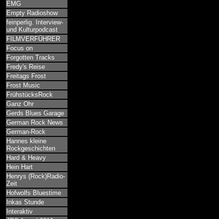
EMG
Empty Radioshow
feinperlig. Interview-
und Kulturpodcast
FILMVERFÜHRER
Focus on
Forgotten Tracks
Fredy's Reise
Freitags Frost
Frost Music
FrühstücksRock
Ganz Ohr
Gerds Blues Garage
German Rock News
German-Rock
Hannes kleine
Rockgeschichten
Hard & Heavy
Hein Hart
Henrys (Rock)Radio-
Zeit
Hofwolfs Bluestime
Inkas Stunde
Interaktiv