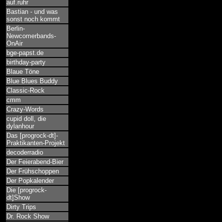
auf.ruhr
Bastian - und was
sonst noch kommt
Berlin-
Newcomerbands-
OnAir
bge-papst.de
birthday-party
Blaue Töne
Blue Blues Buddy
Classic-Rock
cmm
Crazy-Words
cupid doll, die
dylanhour
Das [progrock-dt]-
Praktikanten-Projekt
decoderradio
Der Feierabend-Bier
Der Frühschoppen
Der Popkalender
Die [progrock-
dt]Show
Dirty Trips
Dr. Rock Show