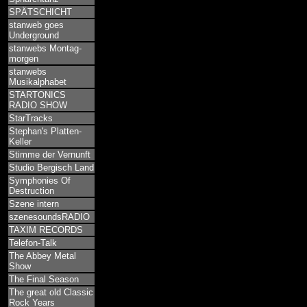
SPÄTSCHICHT
stanweb goes
Underground
stanwebs Montag-
morgen
stanwebs
Musikalphabet
STARTONICS
RADIO SHOW
StarTracks
Stephan's Platten-
Keller
Stimme der Vernunft
Studio Bergisch Land
Symphonies Of
Destruction
Szene intern
szenesoundsRADIO
TAXIM RECORDS
Telefon-Talk
The Abbey Metal
Show
The Final Season
The great old Classic
Rock Years