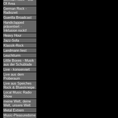
Of Area
German Rock -
Radiozeit
Guerilla Broadcast
Handiclapped
präsentiert -
Inklusion rockt!
Heavy Hour
Jazz-Sofa
Klassik-Rock
Landmann liest
Leuchtturm
Little Boxes - Musik
aus der Schublade
Live - konserviert
Live aus dem
Proberaum
Live aus Speiches
Rock & Blueskneipe
Local Music Radio
Show
meine Welt, deine
Welt, unsere Welt
Metal Extrem
Music-Pleasuredome