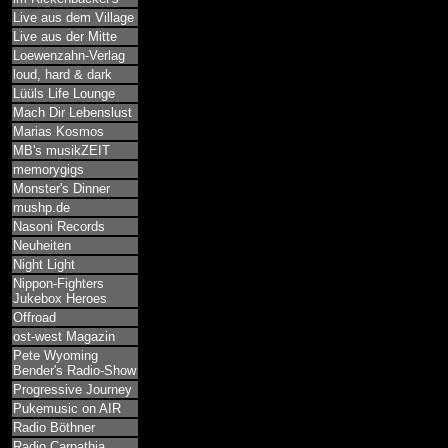
Live aus dem Village
Live aus der Mitte
Loewenzahn-Verlag
loud, hard & dark
Lüüls Life Lounge
Mach Dir Lebenslust
Marias Kosmos
MB's musikZEIT
memorygigs
Monster's Dinner
mushp.de
Nasoni Records
Neuheiten
Night Light
Nippon-Fighters
Jukebox Heroes
Offroad
ost-west Magazin
Pete Wyoming
Bender's Radio-Show
Progressive Journey
Pukemusic on AIR
Radio Böthner
Radio Carpathia