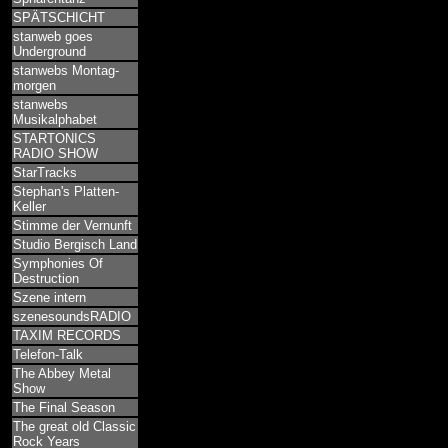
SPÄTSCHICHT
stanweb goes
Underground
stanwebs Montag-
morgen
stanwebs
Musikalphabet
STARTONICS
RADIO SHOW
StarTracks
Stephan's Platten-
Keller
Stimme der Vernunft
Studio Bergisch Land
Symphonies Of
Destruction
Szene intern
szenesoundsRADIO
TAXIM RECORDS
Telefon-Talk
The Abbey Metal
Show
The Final Season
The great old Classic
Rock Years