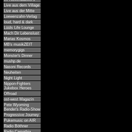
Live aus dem Village
Live aus der Mitte
Loewenzahn-Verlag
loud, hard & dark
Lüüls Life Lounge
Mach Dir Lebenslust
Marias Kosmos
MB's musikZEIT
memorygigs
Monster's Dinner
mushp.de
Nasoni Records
Neuheiten
Night Light
Nippon-Fighters
Jukebox Heroes
Offroad
ost-west Magazin
Pete Wyoming
Bender's Radio-Show
Progressive Journey
Pukemusic on AIR
Radio Böthner
Radio Carpathia