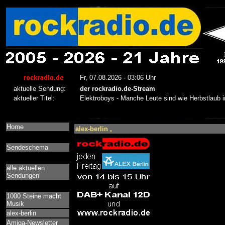
Home
alex-berlin ,
Sendeschema
alle aktuellen
Sendungen
1000 Steine macht
Musik
alex-berlin
Amiga-Newsletter