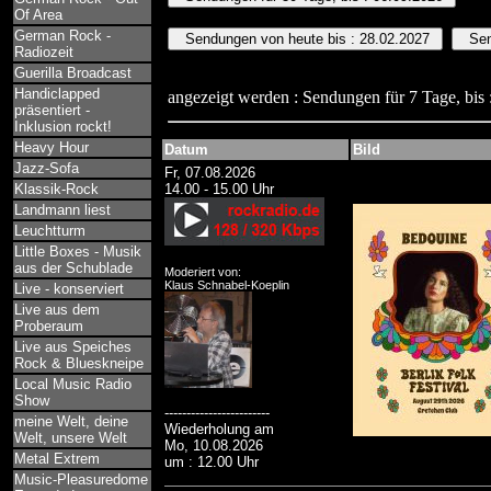
Of Area
German Rock -
Radiozeit
Guerilla Broadcast
Handiclapped
angezeigt werden : Sendungen für 7 Tage, bis 
präsentiert -
Inklusion rockt!
Heavy Hour
Datum
Bild
Jazz-Sofa
Fr, 07.08.2026
Klassik-Rock
14.00 - 15.00 Uhr
Landmann liest
Leuchtturm
Little Boxes - Musik
aus der Schublade
Moderiert von:
Klaus Schnabel-Koeplin
Live - konserviert
Live aus dem
Proberaum
Live aus Speiches
Rock & Blueskneipe
Local Music Radio
Show
------------------------
meine Welt, deine
Wiederholung am
Welt, unsere Welt
Mo, 10.08.2026
Metal Extrem
um : 12.00 Uhr
Music-Pleasuredome