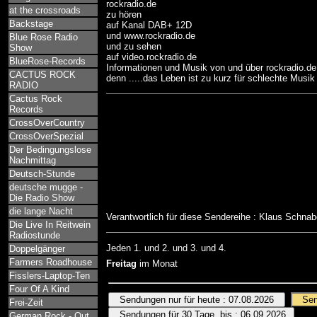
rockradio.de
at the crossroads
zu hören
Backstage
auf Kanal DAB+ 12D
und www.rockradio.de
Blue Rose Radio
und zu sehen
Show
auf video.rockradio.de
BlueRose-Records
Informationen und Musik von und über rockradio.de
CACTUS ROCK
denn .....das Leben ist zu kurz für schlechte Musik 
RADIO
Cactus Rock
Records
CrossOverCountry
CrossOverSpezial
Der Bedingungslose
Nachmittag
Deutsch-Stunde
deutsche mugge -
Die Radio Show
die lange Nacht
Verantwortlich für diese Sendereihe : Klaus Schna
Die Live In Reitwein
Radiostunde
Jeden 1. und 2. und 3. und 4.
Doppelgänger
Farmers Roadhouse
Freitag
im Monat
Fisslers-Laptop-Ten
Four Of A Kind
Frei-Zeit
German Rock - Out