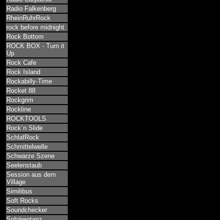
Radio Falkenberg
RheinRuhrRock
rock before midnight
Rock Bottom
ROCK BOX - Turn it
Up
Rock Cafe
Rock Island
Rockabilly-Time
Rocket 88
Rockgrim
Rockline
ROCKTOOLS
Rock´n Slide
SchlafRock
Schmittelwelle
Schwarze Szene
Seelenstaub
Session aus dem
Village
Similibus
Soft Rocks
Soundchecker
Sphärentanz