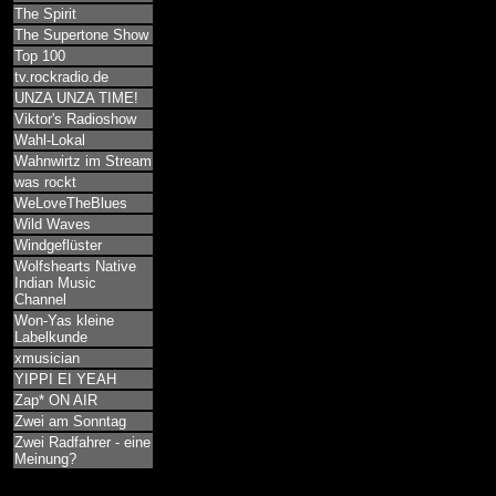
The Spirit
The Supertone Show
Top 100
tv.rockradio.de
UNZA UNZA TIME!
Viktor's Radioshow
Wahl-Lokal
Wahnwirtz im Stream
was rockt
WeLoveTheBlues
Wild Waves
Windgeflüster
Wolfshearts Native
Indian Music
Channel
Won-Yas kleine
Labelkunde
xmusician
YIPPI EI YEAH
Zap* ON AIR
Zwei am Sonntag
Zwei Radfahrer - eine
Meinung?