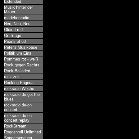
Extended
Musik hinter der
Mauer
mädchenradio
Neu, Neu, Neu
Oldie Treff
On Stage
Pearls of 68
Peter's Musikoase
Politik um Eins
Pommes rot - weiß
Rock gegen Rechts
Rock-Balladen
rock-zeit
Rocking Pagoda
rockradio-Woche
rockradio.de got the
blues
rockradio.de-on
concert
rockradio.de-on
concert replay
RockStream
Roggenroll Unlimited
Sondersendung