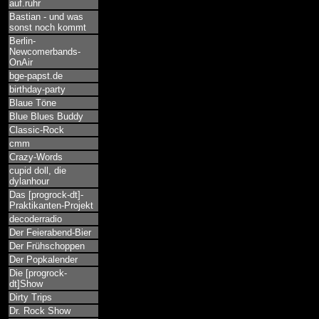
auf.ruhr
Bastian - und was
sonst noch kommt
Berlin-
Newcomerbands-
OnAir
bge-papst.de
birthday-party
Blaue Töne
Blue Blues Buddy
Classic-Rock
cmm
Crazy-Words
cupid doll, die
dylanhour
Das [progrock-dt]-
Praktikanten-Projekt
decoderradio
Der Feierabend-Bier
Der Frühschoppen
Der Popkalender
Die [progrock-
dt]Show
Dirty Trips
Dr. Rock Show