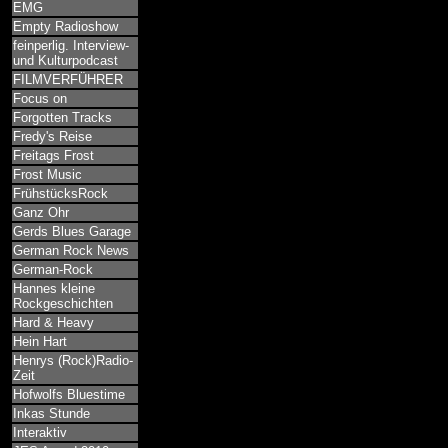
EMG
Empty Radioshow
feinperlig. Interview-
und Kulturpodcast
FILMVERFÜHRER
Focus on
Forgotten Tracks
Fredy's Reise
Freitags Frost
Frost Music
FrühstücksRock
Ganz Ohr
Gerds Blues Garage
German Rock News
German-Rock
Hannes kleine
Rockgeschichten
Hard & Heavy
Hein Hart
Henrys (Rock)Radio-
Zeit
Hofwolfs Bluestime
Inkas Stunde
Interaktiv