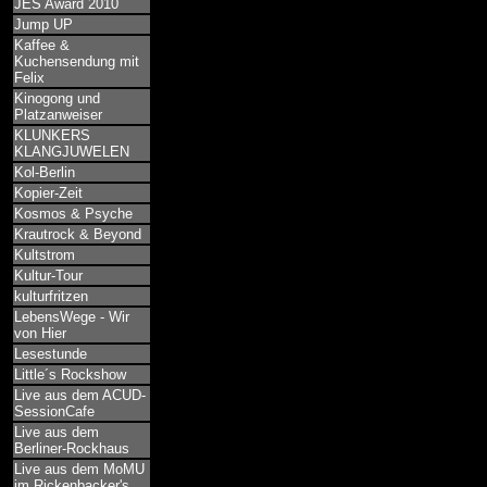
JES Award 2010
Jump UP
Kaffee &
Kuchensendung mit
Felix
Kinogong und
Platzanweiser
KLUNKERS
KLANGJUWELEN
Kol-Berlin
Kopier-Zeit
Kosmos & Psyche
Krautrock & Beyond
Kultstrom
Kultur-Tour
kulturfritzen
LebensWege - Wir
von Hier
Lesestunde
Little´s Rockshow
Live aus dem ACUD-
SessionCafe
Live aus dem
Berliner-Rockhaus
Live aus dem MoMU
im Rickenbacker's