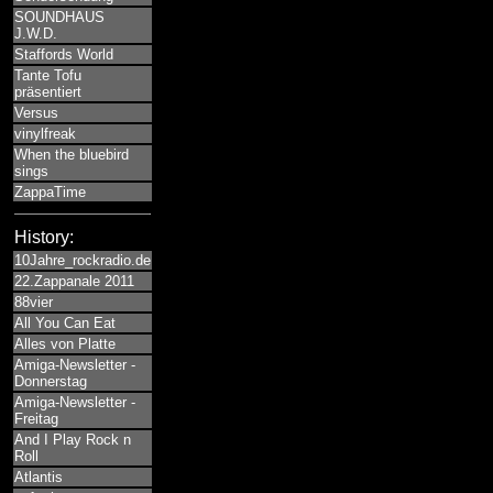
SOUNDHAUS
J.W.D.
Staffords World
Tante Tofu
präsentiert
Versus
vinylfreak
When the bluebird
sings
ZappaTime
History:
10Jahre_rockradio.de
22.Zappanale 2011
88vier
All You Can Eat
Alles von Platte
Amiga-Newsletter -
Donnerstag
Amiga-Newsletter -
Freitag
And I Play Rock n
Roll
Atlantis