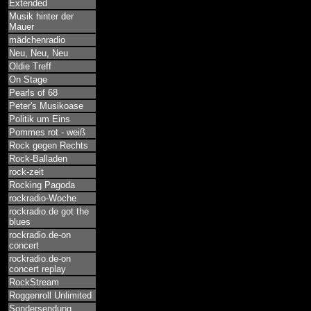
Extended
Musik hinter der
Mauer
mädchenradio
Neu, Neu, Neu
Oldie Treff
On Stage
Pearls of 68
Peter's Musikoase
Politik um Eins
Pommes rot - weiß
Rock gegen Rechts
Rock-Balladen
rock-zeit
Rocking Pagoda
rockradio-Woche
rockradio.de got the
blues
rockradio.de-on
concert
rockradio.de-on
concert replay
RockStream
Roggenroll Unlimited
Sondersendung