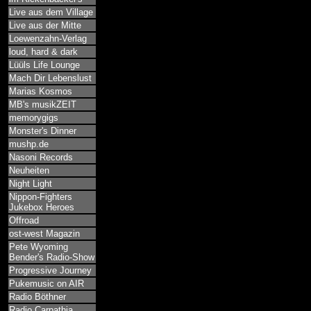
Live aus dem Village
Live aus der Mitte
Loewenzahn-Verlag
loud, hard & dark
Lüüls Life Lounge
Mach Dir Lebenslust
Marias Kosmos
MB's musikZEIT
memorygigs
Monster's Dinner
mushp.de
Nasoni Records
Neuheiten
Night Light
Nippon-Fighters
Jukebox Heroes
Offroad
ost-west Magazin
Pete Wyoming
Bender's Radio-Show
Progressive Journey
Pukemusic on AIR
Radio Böthner
Radio Carpathia