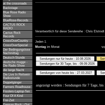
at the crossroads
Backstage
Blue Rose Radio
Show
BlueRose-Records
CACTUS ROCK
RADIO
Verantwortlich für diese Sendereihe : Chris Elstrod
Cactus Rock
Records
CrossOverCountry
Jeden 1.
CrossOverSpezial
vo
Montag
im Monat
Der Bedingungslose
Nachmittag
Deutsch-Stunde
deutsche mugge -
Die Radio Show
die lange Nacht
Die Live In Reitwein
Radiostunde
Doppelgänger
angezeigt werden : Sendungen für 7 Tage, bis 
Farmers Roadhouse
Fisslers-Laptop-Ten
Four Of A Kind
Frei-Zeit
German Rock - Out