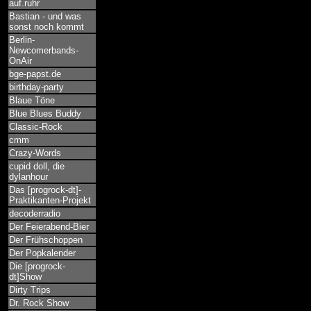
auf.ruhr
Bastian - und was
sonst noch kommt
Berlin-
Newcomerbands-
OnAir
bge-papst.de
birthday-party
Blaue Töne
Blue Blues Buddy
Classic-Rock
cmm
Crazy-Words
cupid doll, die
dylanhour
Das [progrock-dt]-
Praktikanten-Projekt
decoderradio
Der Feierabend-Bier
Der Frühschoppen
Der Popkalender
Die [progrock-
dt]Show
Dirty Trips
Dr. Rock Show