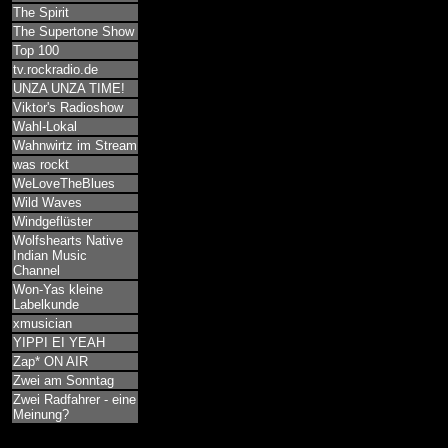
The Spirit
The Supertone Show
Top 100
tv.rockradio.de
UNZA UNZA TIME!
Viktor's Radioshow
Wahl-Lokal
Wahnwirtz im Stream
was rockt
WeLoveTheBlues
Wild Waves
Windgeflüster
Wolfshearts Native
Indian Music
Channel
Won-Yas kleine
Labelkunde
xmusician
YIPPI EI YEAH
Zap* ON AIR
Zwei am Sonntag
Zwei Radfahrer - eine
Meinung?