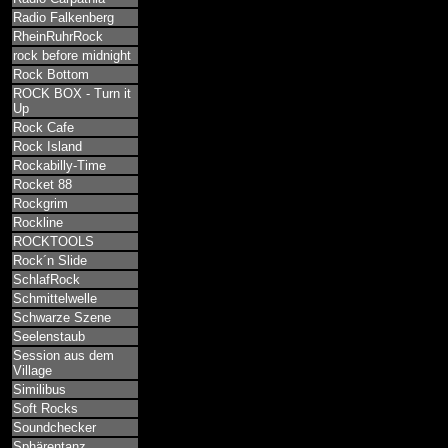
Radio Falkenberg
RheinRuhrRock
rock before midnight
Rock Bottom
ROCK BOX - Turn it
Up
Rock Cafe
Rock Island
Rockabilly-Time
Rocket 88
Rockgrim
Rockline
ROCKTOOLS
Rock´n Slide
SchlafRock
Schmittelwelle
Schwarze Szene
Seelenstaub
Session aus dem
Village
Similibus
Soft Rocks
Soundchecker
Sphärentanz