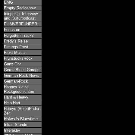
EMG
Empty Radioshow
feinperlig. Interview-
und Kulturpodcast
FILMVERFÜHRER
Focus on
Forgotten Tracks
Fredy's Reise
Freitags Frost
Frost Music
FrühstücksRock
Ganz Ohr
Gerds Blues Garage
German Rock News
German-Rock
Hannes kleine
Rockgeschichten
Hard & Heavy
Hein Hart
Henrys (Rock)Radio-
Zeit
Hofwolfs Bluestime
Inkas Stunde
Interaktiv