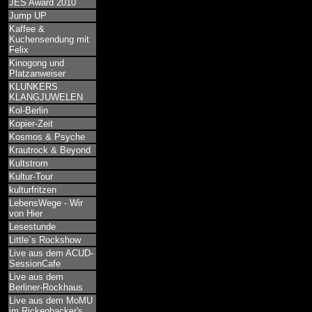
JES Award 2010
Jump UP
Kaffee &
Kuchensendung mit
Felix
Kinogong und
Platzanweiser
KLUNKERS
KLANGJUWELEN
Kol-Berlin
Kopier-Zeit
Kosmos & Psyche
Krautrock & Beyond
Kultstrom
Kultur-Tour
kulturfritzen
LebensWege - Wir
von Hier
Lesestunde
Little´s Rockshow
Live aus dem ACUD-
SessionCafe
Live aus dem
Berliner-Rockhaus
Live aus dem MoMU
im Rickenbacker's