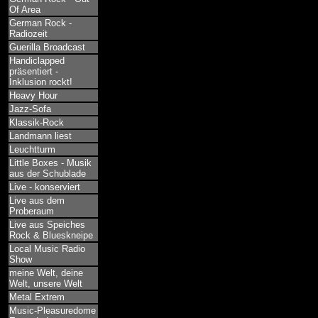
Of Area
German Rock -
Radiozeit
Guerilla Broadcast
Handiclapped
präsentiert -
Inklusion rockt!
Heavy Hour
Jazz-Sofa
Klassik-Rock
Landmann liest
Leuchtturm
Little Boxes - Musik
aus der Schublade
Live - konserviert
Live aus dem
Proberaum
Live aus Speiches
Rock & Blueskneipe
Local Music Radio
Show
meine Welt, deine
Welt, unsere Welt
Metal Extrem
Music-Pleasuredome