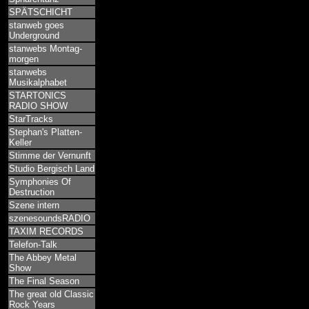
SPÄTSCHICHT
stanweb goes
Underground
stanwebs Montag-
morgen
stanwebs
Musikalphabet
STARTONICS
RADIO SHOW
StarTracks
Stephan's Platten-
Keller
Stimme der Vernunft
Studio Bergisch Land
Symphonies Of
Destruction
Szene intern
szenesoundsRADIO
TAXIM RECORDS
Telefon-Talk
The Abbey Metal
Show
The Final Season
The great old Classic
Rock Years