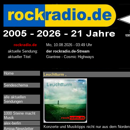
Home
Leuchtturm ,
Sendeschema
alle aktuellen
Sendungen
1000 Steine macht
Musik
alex-berlin
Konzerte und Musiktipps nicht nur aus dem Norden
Amiga-Newsletter