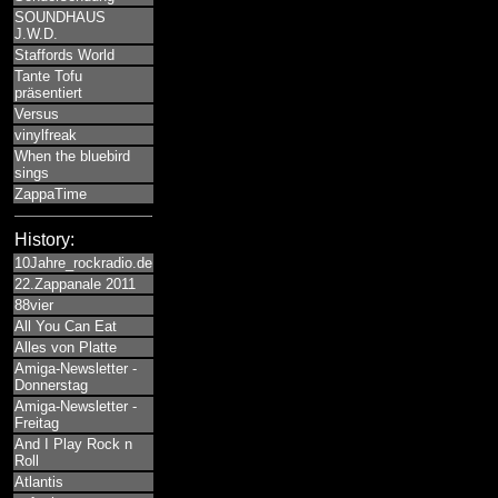
SOUNDHAUS
J.W.D.
Staffords World
Tante Tofu
präsentiert
Versus
vinylfreak
When the bluebird
sings
ZappaTime
History:
10Jahre_rockradio.de
22.Zappanale 2011
88vier
All You Can Eat
Alles von Platte
Amiga-Newsletter -
Donnerstag
Amiga-Newsletter -
Freitag
And I Play Rock n
Roll
Atlantis