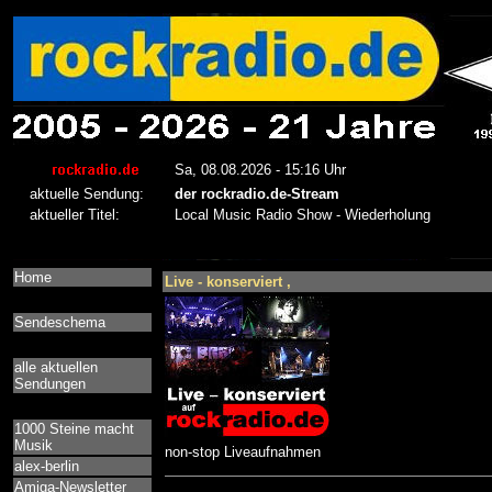
Home
Live - konserviert ,
Sendeschema
alle aktuellen
Sendungen
1000 Steine macht
Musik
non-stop Liveaufnahmen
alex-berlin
Amiga-Newsletter