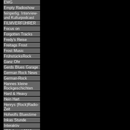
EMG
Empty Radioshow
feinperlig. Interview-
und Kulturpodcast
FILMVERFÜHRER
Focus on
Forgotten Tracks
Fredy's Reise
Freitags Frost
Frost Music
FrühstücksRock
Ganz Ohr
Gerds Blues Garage
German Rock News
German-Rock
Hannes kleine
Rockgeschichten
Hard & Heavy
Hein Hart
Henrys (Rock)Radio-
Zeit
Hofwolfs Bluestime
Inkas Stunde
Interaktiv