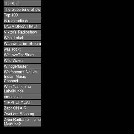
The Spirit
The Supertone Show
Top 100
tv.rockradio.de
UNZA UNZA TIME!
Viktor's Radioshow
Wahl-Lokal
Wahnwirtz im Stream
was rockt
WeLoveTheBlues
Wild Waves
Windgeflüster
Wolfshearts Native
Indian Music
Channel
Won-Yas kleine
Labelkunde
xmusician
YIPPI EI YEAH
Zap* ON AIR
Zwei am Sonntag
Zwei Radfahrer - eine
Meinung?