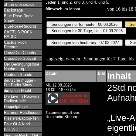
Jeden 1. und 2. und 3. und 4. und 5.
at the crossroads
von 16 bis 18 
Mittwoch
im Monat
Backstage
Blue Rose Radio
Show
BlueRose-Records
CACTUS ROCK
RADIO
Cactus Rock
Records
CrossOverCountry
CrossOverSpezial
angezeigt werden : Sendungen für 7 Tage, bis 
Der Bedingungslose
Nachmittag
Datum
Bild
Inhalt
Deutsch-Stunde
deutsche mugge -
Die Radio Show
Mi, 12.08.2026
2Std no
16.00 - 18.00 Uhr
die lange Nacht
Aufna
Die Live In Reitwein
Radiostunde
Doppelgänger
Farmers Roadhouse
Zusammengestellt von:
„Live-A
Rockradio-Stream
Fisslers-Laptop-Ten
Four Of A Kind
eigentl
Frei-Zeit
German Rock - Out