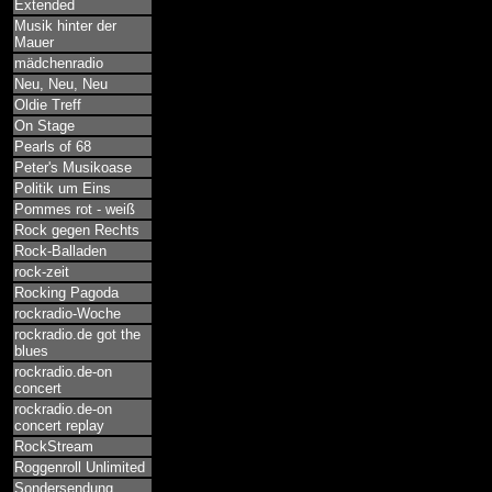
Extended
Musik hinter der
Mauer
mädchenradio
Neu, Neu, Neu
Oldie Treff
On Stage
Pearls of 68
Peter's Musikoase
Politik um Eins
Pommes rot - weiß
Rock gegen Rechts
Rock-Balladen
rock-zeit
Rocking Pagoda
rockradio-Woche
rockradio.de got the
blues
rockradio.de-on
concert
rockradio.de-on
concert replay
RockStream
Roggenroll Unlimited
Sondersendung