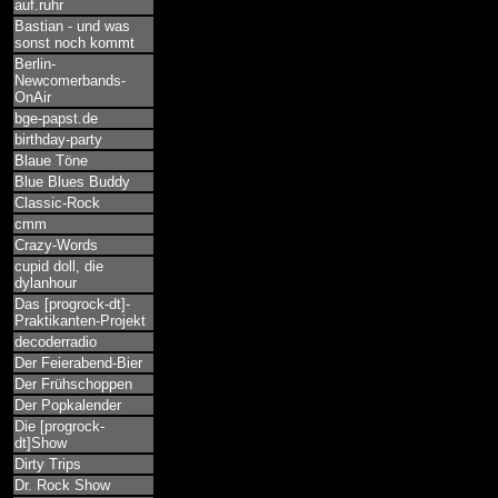
auf.ruhr
Bastian - und was
sonst noch kommt
Berlin-
Newcomerbands-
OnAir
bge-papst.de
birthday-party
Blaue Töne
Blue Blues Buddy
Classic-Rock
cmm
Crazy-Words
cupid doll, die
dylanhour
Das [progrock-dt]-
Praktikanten-Projekt
decoderradio
Der Feierabend-Bier
Der Frühschoppen
Der Popkalender
Die [progrock-
dt]Show
Dirty Trips
Dr. Rock Show