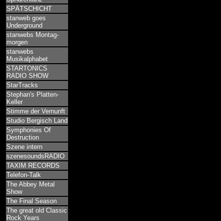
SPÄTSCHICHT
stanweb goes
Underground
stanwebs Montag-
morgen
stanwebs
Musikalphabet
STARTONICS
RADIO SHOW
StarTracks
Stephan's Platten-
Keller
Stimme der Vernunft
Studio Bergisch Land
Symphonies Of
Destruction
Szene intern
szenesoundsRADIO
TAXIM RECORDS
Telefon-Talk
The Abbey Metal
Show
The Final Season
The great old Classic
Rock Years