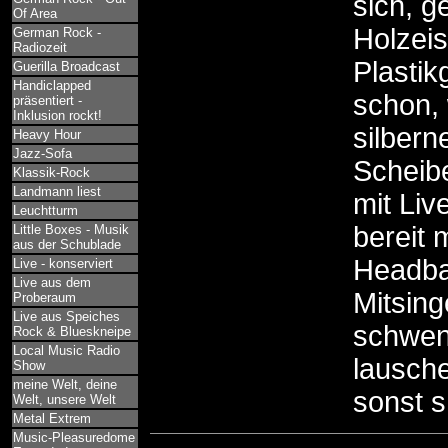
sich, g
Of Area
Holzei
German Rock -
Radiozeit
Plastik
Guerilla Broadcast
Handiclapped
schon, 
präsentiert -
Inklusion rockt!
silber
Heavy Hour
Jazz-Sofa
Scheib
Klassik-Rock
Landmann liest
mit Liv
Leuchtturm
bereit
Little Boxes - Musik
aus der Schublade
Headba
Live - konserviert
Live aus dem
Mitsin
Proberaum
Live aus Speiches
schwen
Rock & Blueskneipe
Local Music Radio
lausch
Show
meine Welt, deine
sonst s
Welt, unsere Welt
Metal Extrem
Music-Pleasuredome