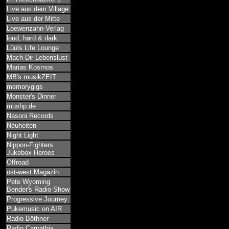
Live aus dem Village
Live aus der Mitte
Loewenzahn-Verlag
loud, hard & dark
Lüüls Life Lounge
Mach Dir Lebenslust
Marias Kosmos
MB's musikZEIT
memorygigs
Monster's Dinner
mushp.de
Nasoni Records
Neuheiten
Night Light
Nippon-Fighters
Jukebox Heroes
Offroad
ost-west Magazin
Pete Wyoming
Bender's Radio-Show
Progressive Journey
Pukemusic on AIR
Radio Böthner
Radio Carpathia