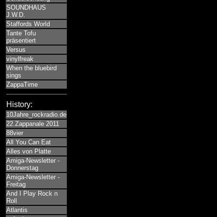
SOUNDHAUS
J.W.D.
Staffords World
Tante Tofu
präsentiert
Versus
vinylfreak
When the bluebird
sings
ZappaTime
History:
10Jahre_rockradio.de
22.Zappanale 2011
88vier
All You Can Eat
Alles von Platte
Amiga-Newsletter -
Donnerstag
Amiga-Newsletter -
Freitag
And I Play Rock n
Roll
Atlantis