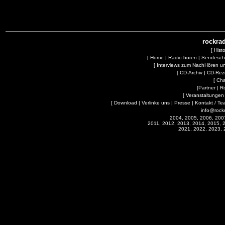
rockrad
[
Hist
[
Home
|
Radio hören
|
Sendesc
[
Interviews zum NachHören 
[
CD-Archiv
|
CD-Rez
[
Cha
[
Partner
|
R
[
Veranstaltungen
[
Download
|
Verlinke uns
|
Presse
|
Kontakt / Te
info@rock
2004, 2005, 2006, 200
2011, 2012, 2013, 2014, 2015, 
2021, 2022, 2023, 