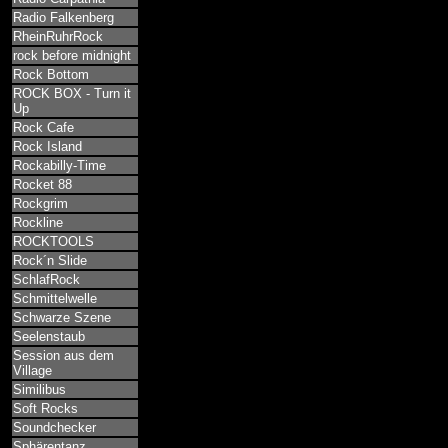
Radio Falkenberg
RheinRuhrRock
rock before midnight
Rock Bottom
ROCK BOX - Turn it
Up
Rock Cafe
Rock Island
Rockabilly-Time
Rocket 88
Rockgrim
Rockline
ROCKTOOLS
Rock´n Slide
SchlafRock
Schmittelwelle
Schwarze Szene
Seelenstaub
Session aus dem
Village
Similibus
Soft Rocks
Soundchecker
Sphärentanz