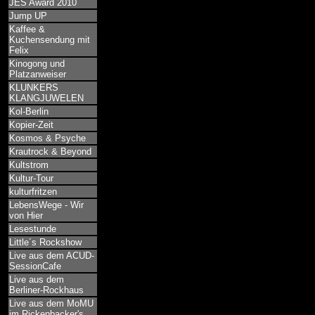
JES Award 2010
Jump UP
Kaffee &
Kuchensendung mit
Felix
Kinogong und
Platzanweiser
KLUNKERS
KLANGJUWELEN
Kol-Berlin
Kopier-Zeit
Kosmos & Psyche
Krautrock & Beyond
Kultstrom
Kultur-Tour
kulturfritzen
LebensWege - Wir
von Hier
Lesestunde
Little´s Rockshow
Live aus dem ACUD-
SessionCafe
Live aus dem
Berliner-Rockhaus
Live aus dem MoMU
im Rickenbacker's