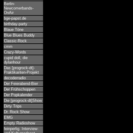
Berlin-
Newcomerbands-
OnAir
bge-papst.de
birthday-party
Blaue Töne
Blue Blues Buddy
Classic-Rock
cmm
Crazy-Words
cupid doll, die
dylanhour
Das [progrock-dt]-
Praktikanten-Projekt
decoderradio
Der Feierabend-Bier
Der Frühschoppen
Der Popkalender
Die [progrock-dt]Show
Dirty Trips
Dr. Rock Show
EMG
Empty Radioshow
feinperlig. Interview-