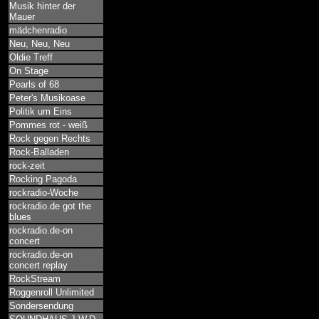
Musik hinter der
Mauer
mädchenradio
Neu, Neu, Neu
Oldie Treff
On Stage
Pearls of 68
Peter's Musikoase
Politik um Eins
Pommes rot - weiß
Rock gegen Rechts
Rock-Balladen
rock-zeit
Rocking Pagoda
rockradio-Woche
rockradio.de got the
blues
rockradio.de-on
concert
rockradio.de-on
concert replay
RockStream
Roggenroll Unlimited
Sondersendung