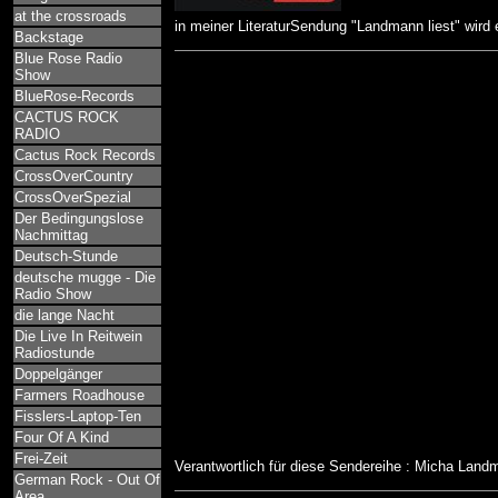
at the crossroads
in meiner LiteraturSendung "Landmann liest" wird
Backstage
Blue Rose Radio
Show
BlueRose-Records
CACTUS ROCK
RADIO
Cactus Rock Records
CrossOverCountry
CrossOverSpezial
Der Bedingungslose
Nachmittag
Deutsch-Stunde
deutsche mugge - Die
Radio Show
die lange Nacht
Die Live In Reitwein
Radiostunde
Doppelgänger
Farmers Roadhouse
Fisslers-Laptop-Ten
Four Of A Kind
Frei-Zeit
Verantwortlich für diese Sendereihe : Micha Lan
German Rock - Out Of
Area