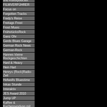
und Kulturpodcast
FILMVERFÜHRER
Focus on
Forgotten Tracks
Fredy's Reise
Freitags Frost
Frost Music
FrühstücksRock
Ganz Ohr
Gerds Blues Garage
German Rock News
German-Rock
Hannes kleine
Rockgeschichten
Hard & Heavy
Hein Hart
Henrys (Rock)Radio-
Zeit
Hofwolfs Bluestime
Inkas Stunde
Interaktiv
JES Award 2010
Jump UP
Kaffee &
Kuchensendung mit