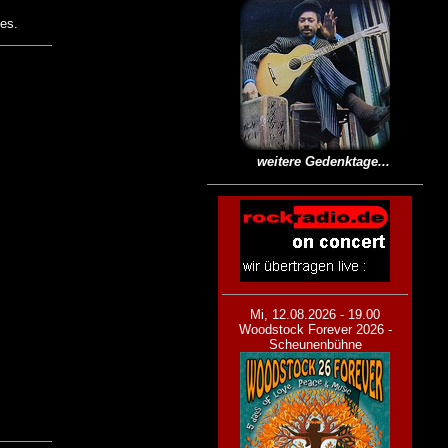
es.
weitere Gedenktage...
Mi, 12.08.2026 - 19.00
Woodstock Forever 2026 -
Scheunenbühne