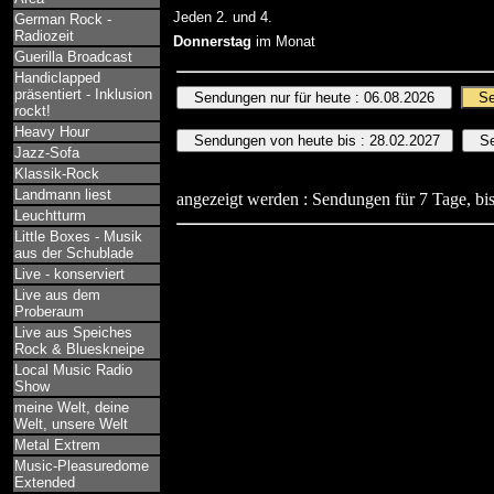
Jeden 2. und 4.
German Rock -
Radiozeit
Donnerstag
im Monat
Guerilla Broadcast
Handiclapped
präsentiert - Inklusion
rockt!
Heavy Hour
Jazz-Sofa
Klassik-Rock
Landmann liest
angezeigt werden : Sendungen für 7 Tage, bis
Leuchtturm
Little Boxes - Musik
aus der Schublade
Live - konserviert
Live aus dem
Proberaum
Live aus Speiches
Rock & Blueskneipe
Local Music Radio
Show
meine Welt, deine
Welt, unsere Welt
Metal Extrem
Music-Pleasuredome
Extended