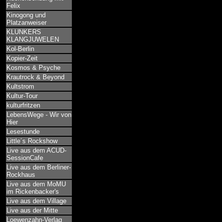
Felix
Kinogong und
Platzanweiser
KLUNKERS
KLANGJUWELEN
Kol-Berlin
Kopier-Zeit
Kosmos & Psyche
Krautrock & Beyond
Kultstrom
Kultur-Tour
kulturfritzen
LebensWege - Wir von
Hier
Lesestunde
Little´s Rockshow
Live aus dem ACUD-
SessionCafe
Live aus dem Berliner-
Rockhaus
Live aus dem MoMU
im Rickenbacker's
Live aus dem Village
Live aus der Mitte
Loewenzahn-Verlag