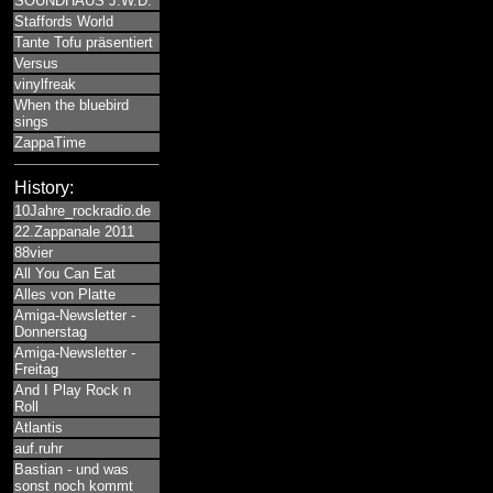
SOUNDHAUS J.W.D.
Staffords World
Tante Tofu präsentiert
Versus
vinylfreak
When the bluebird
sings
ZappaTime
History:
10Jahre_rockradio.de
22.Zappanale 2011
88vier
All You Can Eat
Alles von Platte
Amiga-Newsletter -
Donnerstag
Amiga-Newsletter -
Freitag
And I Play Rock n
Roll
Atlantis
auf.ruhr
Bastian - und was
sonst noch kommt