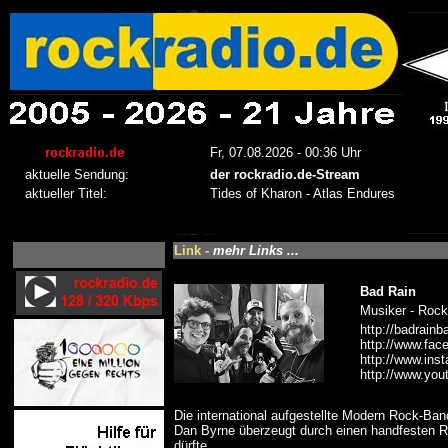
Link -
mehr Links ...
Bad Rain
Musiker - Rock
http://badrain
http://www.fa
http://www.ins
http://www.yo
Die international aufgestellte Modern Rock-Ba
Dan Byrne überzeugt durch einen handfesten Ro
dürfte.