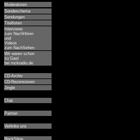
Moderatoren
Sendeschema
Sendungen
Titellisten
Interviews
zum NachHören
und
Videos
zum NachSehen
Wir waren schon
zu Gast
bei rockradio.de
CD-Archiv
CD-Rezensionen
Jingle
Chat
Partner
Verlinke uns
RockShop