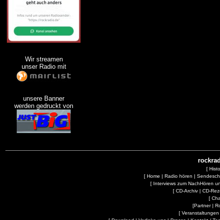
Wir streamen
unser Radio mit
unsere Banner
werden gedruckt von
rockrad
[
Hist
[
Home
|
Radio hören
|
Sendesc
[
Interviews zum NachHören 
[
CD-Archiv
|
CD-Rez
[
Cha
[
Partner
|
R
[
Veranstaltungen