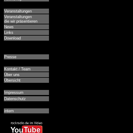
Veranstaltungen
Veranstaltungen
die wir präsentieren
News
Links
Download
Presse
Kontakt / Team
Über uns
Übersicht
Impressum
Datenschutz
intern