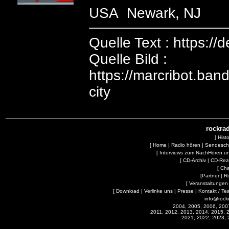
USA Newark, NJ
Quelle Text : https://
Quelle Bild :
https://marcribot.ba
city
rockrad
[
Hist
[
Home
|
Radio hören
|
Sendesc
[
Interviews zum NachHören 
[
CD-Archiv
|
CD-Rez
[
Cha
[
Partner
|
R
[
Veranstaltungen
[
Download
|
Verlinke uns
|
Presse
|
Kontakt / Te
info@rock
2004, 2005, 2006, 200
2011, 2012, 2013, 2014, 2015, 
2021, 2022, 2023, 