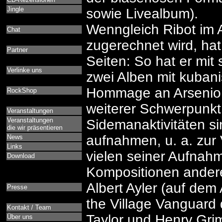
Jingle
sowie Livealbum).
Wenngleich Ribot im 
Chat
zugerechnet wird, ha
Partner
Seiten: So hat er mi
Verlinke uns
zwei Alben mit kubanis
Hommage an Arsenio
RockShop
weiterer Schwerpunk
Veranstaltungen
Veranstaltungen
Sidemanaktivitäten si
die wir präsentieren
aufnahmen, u. a. zur
News
Links
vielen seiner Aufnahm
Download
Kompositionen andere
Albert Ayler (auf dem 
Presse
the Village Vanguard 
Kontakt / Team
Taylor und Henry Grim
Über uns