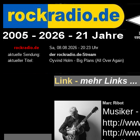
Link -
mehr Links ...
Marc Ribot
Musiker -
http://ww
http://ww