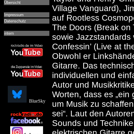
Übersicht
Village Vanguard), Ji
Impressum
auf Rootless Cosmopol
Datenschutz
The Doors (Break on T
intern
sowie Jazzstandards w
Confessin’ (Live at th
Obwohl er Linkshänder
Gitarre. Das technisc
individuellen und einf
Autor und Musikkritike
Worten, dass es „ein
BlueSky
um Musik zu schaffen, 
sei“. Laut den Autore
Sounds und Techniken 
elektrischen Gitarre g