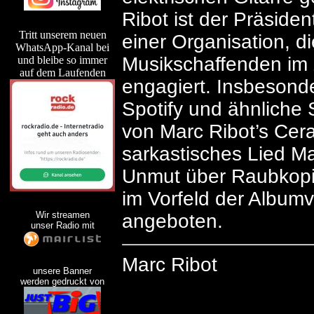
Ribot ist der Präsiden
Tritt unserem neuen
einer Organisation, di
WhatsApp-Kanal bei
Musikschaffenden im Z
und bleibe so immer
auf dem Laufenden
engagiert. Insbesonde
Spotify und ähnliche 
von Marc Ribot’s Cer
sarkastisches Lied Ma
Unmut über Raubkopie
im Vorfeld der Albumv
Wir streamen
angeboten.
unser Radio mit
Marc Ribot
unsere Banner
werden gedruckt von