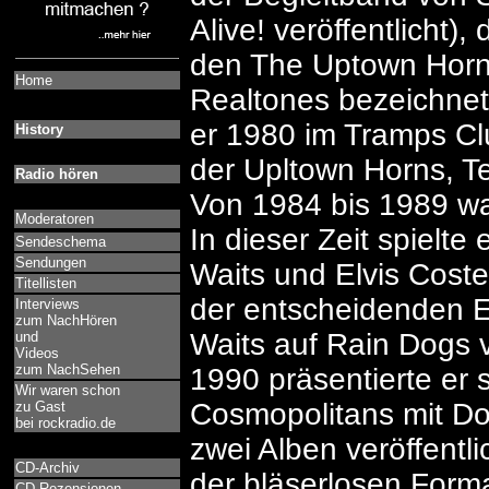
Alive! veröffentlicht),
den The Uptown Horns
Home
Realtones bezeichnet
er 1980 im Tramps Cl
History
der Upltown Horns, T
Radio hören
Von 1984 bis 1989 war
Moderatoren
In dieser Zeit spielt
Sendeschema
Sendungen
Waits und Elvis Costel
Titellisten
der entscheidenden E
Interviews
zum NachHören
Waits auf Rain Dogs v
und
Videos
zum NachSehen
1990 präsentierte er
Wir waren schon
Cosmopolitans mit D
zu Gast
bei rockradio.de
zwei Alben veröffentli
CD-Archiv
der bläserlosen Form
CD-Rezensionen