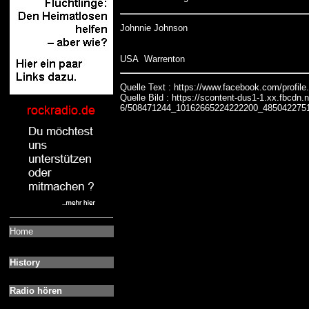
Johnnie Johnson
USA Warrenton
Quelle Text : https://www.facebook.com/profi
Quelle Bild : https://scontent-dus1-1.xx.fbcdn.
6/508471244_10162665224222200_485042275
Home
History
Radio hören