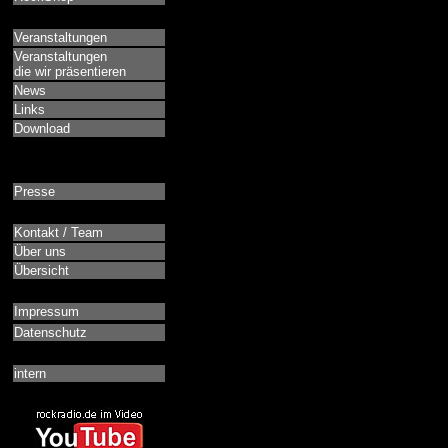
Veranstaltungen
Veranstaltungen
die wir präsentieren
News
Links
Download
Presse
Kontakt / Team
Über uns
Übersicht
Impressum
Datenschutz
intern