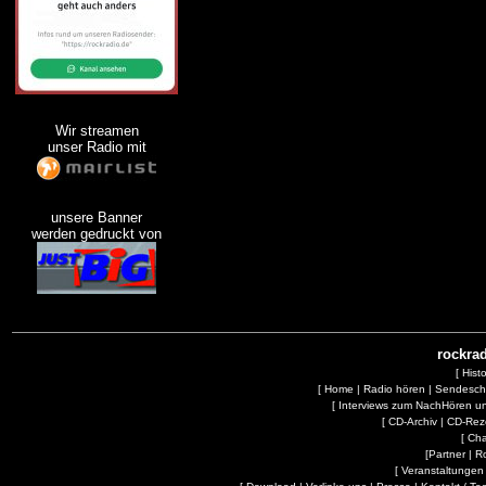
Wir streamen
unser Radio mit
unsere Banner
werden gedruckt von
rockrad
[
Hist
[
Home
|
Radio hören
|
Sendesc
[
Interviews zum NachHören 
[
CD-Archiv
|
CD-Rez
[
Cha
[
Partner
|
R
[
Veranstaltungen