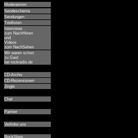
Moderatoren
Sendeschema
Sendungen
Titellisten
Interviews
zum NachHören
und
Videos
zum NachSehen
Wir waren schon
zu Gast
bei rockradio.de
CD-Archiv
CD-Rezensionen
Jingle
Chat
Partner
Verlinke uns
RockShop