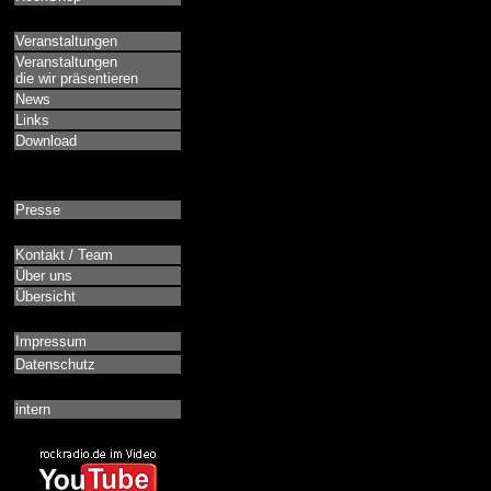
Veranstaltungen
Veranstaltungen
die wir präsentieren
News
Links
Download
Presse
Kontakt / Team
Über uns
Übersicht
Impressum
Datenschutz
intern