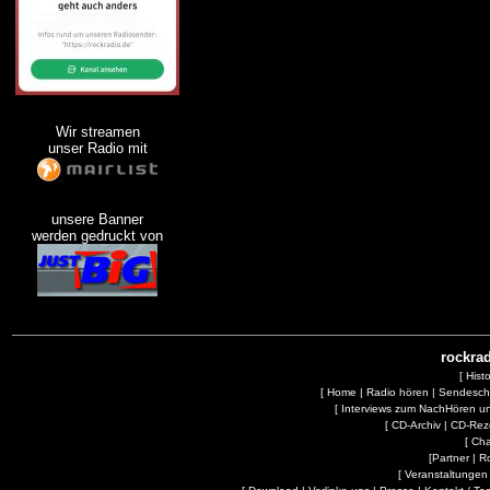
Wir streamen
unser Radio mit
unsere Banner
werden gedruckt von
rockrad
[
Hist
[
Home
|
Radio hören
|
Sendesc
[
Interviews zum NachHören 
[
CD-Archiv
|
CD-Rez
[
Cha
[
Partner
|
R
[
Veranstaltungen