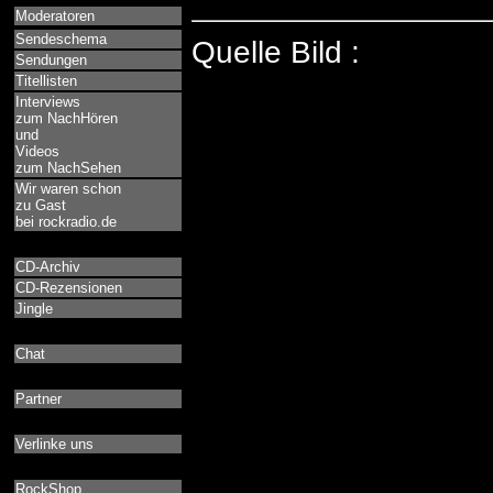
Moderatoren
Sendeschema
Quelle Bild :
Sendungen
Titellisten
Interviews
zum NachHören
und
Videos
zum NachSehen
Wir waren schon
zu Gast
bei rockradio.de
CD-Archiv
CD-Rezensionen
Jingle
Chat
Partner
Verlinke uns
RockShop