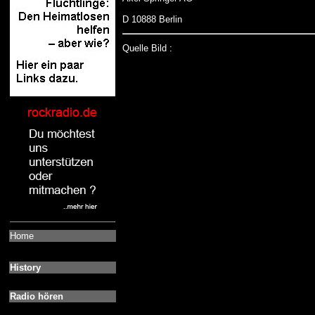
D 10888 Berlin
Quelle Bild :
Home
History
Radio hören