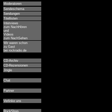
Moderatoren
Sendeschema
Sendungen
Titellisten
Interviews
zum NachHören
und
Videos
zum NachSehen
Wir waren schon
zu Gast
bei rockradio.de
CD-Archiv
CD-Rezensionen
Jingle
Chat
Partner
Verlinke uns
RockShop