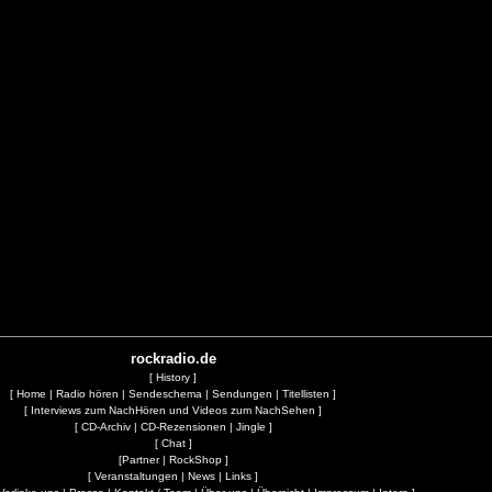
rockradio.de
[
History
]
[
Home
|
Radio hören
|
Sendeschema
|
Sendungen
|
Titellisten
]
[
Interviews zum NachHören und Videos zum NachSehen
]
[
CD-Archiv
|
CD-Rezensionen
|
Jingle
]
[
Chat
]
[
Partner
|
RockShop
]
[
Veranstaltungen
|
News
|
Links
]