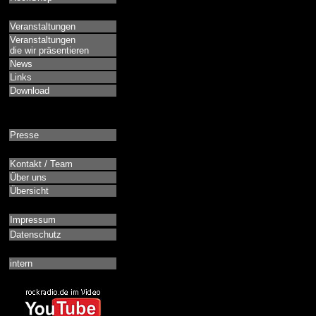
Veranstaltungen
Veranstaltungen
die wir präsentieren
News
Links
Download
Presse
Kontakt / Team
Über uns
Übersicht
Impressum
Datenschutz
intern