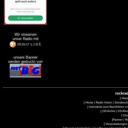
Wir streamen
unser Radio mit
unsere Banner
werden gedruckt von
rockrad
[
Hist
[
Home
|
Radio hören
|
Sendesc
[
Interviews zum NachHören 
[
CD-Archiv
|
CD-Rez
[
Cha
[
Partner
|
R
[
Veranstaltungen