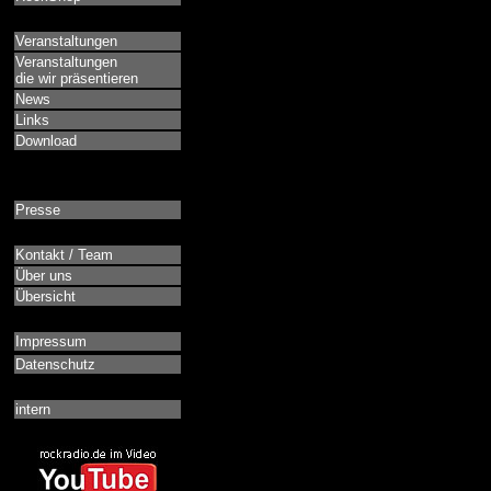
Veranstaltungen
Veranstaltungen
die wir präsentieren
News
Links
Download
Presse
Kontakt / Team
Über uns
Übersicht
Impressum
Datenschutz
intern