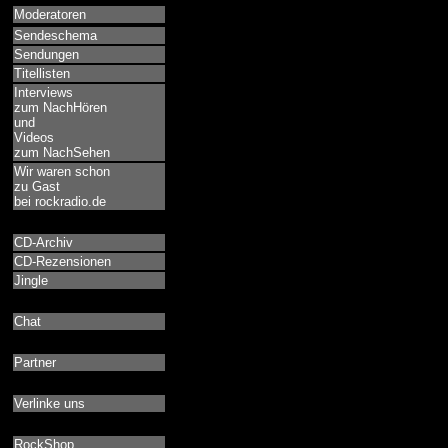
Moderatoren
Sendeschema
Sendungen
Titellisten
Interviews
zum NachHören
und
Videos
zum NachSehen
Wir waren schon
zu Gast
bei rockradio.de
CD-Archiv
CD-Rezensionen
Jingle
Chat
Partner
Verlinke uns
RockShop