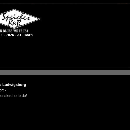
he Ludwigsburg
rt -
denskirche-lb.de/