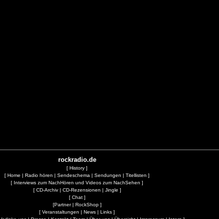
rockradio.de
[
History
]
[
Home
|
Radio hören
|
Sendeschema
|
Sendungen
|
Titellisten
]
[
Interviews zum NachHören und Videos zum NachSehen
]
[
CD-Archiv
|
CD-Rezensionen
|
Jingle
]
[
Chat
]
[
Partner
|
RockShop
]
[
Veranstaltungen
|
News
|
Links
]