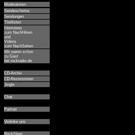
Moderatoren
Sendeschema
Sendungen
Titellisten
Interviews
zum NachHören
und
Videos
zum NachSehen
Wir waren schon
zu Gast
bei rockradio.de
CD-Archiv
CD-Rezensionen
Jingle
Chat
Partner
Verlinke uns
RockShop