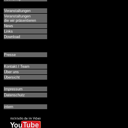
Veranstaltungen
Veranstaltungen
die wir präsentieren
News
Links
Download
Presse
Kontakt / Team
Über uns
Übersicht
Impressum
Datenschutz
intern