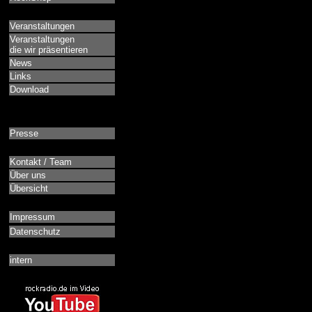
Veranstaltungen
Veranstaltungen
die wir präsentieren
News
Links
Download
Presse
Kontakt / Team
Über uns
Übersicht
Impressum
Datenschutz
intern