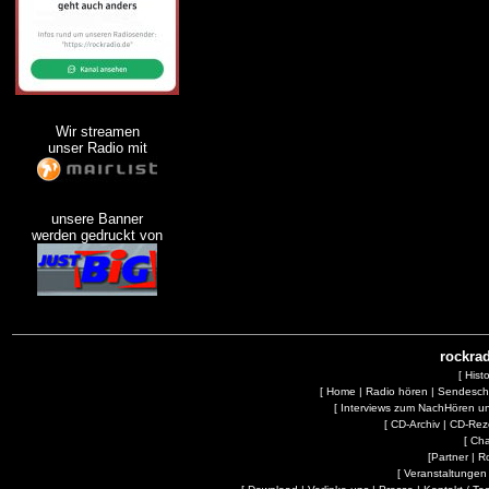
Wir streamen
unser Radio mit
unsere Banner
werden gedruckt von
rockrad
[
Hist
[
Home
|
Radio hören
|
Sendesc
[
Interviews zum NachHören 
[
CD-Archiv
|
CD-Rez
[
Cha
[
Partner
|
R
[
Veranstaltungen