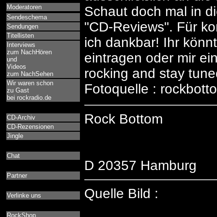
Moderatoren
Schaut doch mal in di
Sendeschema
"CD-Reviews". Für ko
Sendungen
Titellisten
ich dankbar! Ihr könn
Interviews
zum NachHören
eintragen oder mir ei
und
Videos
rocking and stay tune
zum NachSehen
Wir waren schon
Fotoquelle : rockbot
zu Gast
bei rockradio.de
Rock Bottom
CD-Archiv
CD-Rezensionen
Jingle
Chat
D 20357 Hamburg
Partner
Quelle Bild :
Verlinke uns
RockShop