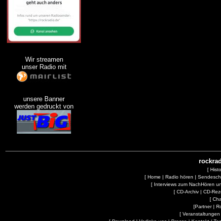
Wir streamen
unser Radio mit
unsere Banner
werden gedruckt von
rockrad
[
Hist
[
Home
|
Radio hören
|
Sendesc
[
Interviews zum NachHören 
[
CD-Archiv
|
CD-Rez
[
Cha
[
Partner
|
R
[
Veranstaltungen