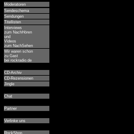
Moderatoren
Sendeschema
Sendungen
Titellisten
Interviews
zum NachHören
und
Videos
zum NachSehen
Wir waren schon
zu Gast
bei rockradio.de
CD-Archiv
CD-Rezensionen
Jingle
Chat
Partner
Verlinke uns
RockShop