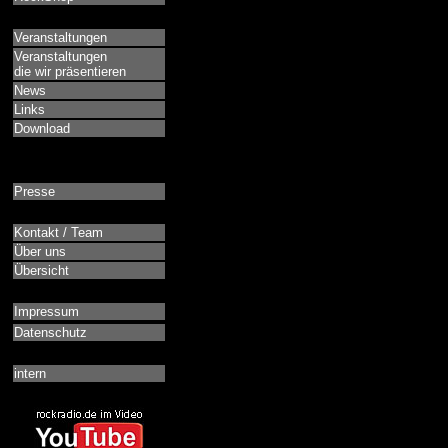
Veranstaltungen
Veranstaltungen
die wir präsentieren
News
Links
Download
Presse
Kontakt / Team
Über uns
Übersicht
Impressum
Datenschutz
intern