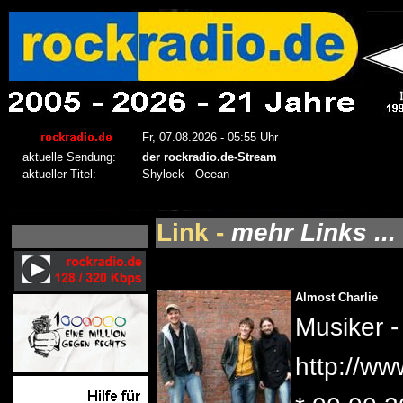
Link -
mehr Links ...
Almost Charlie
Musiker 
http://ww