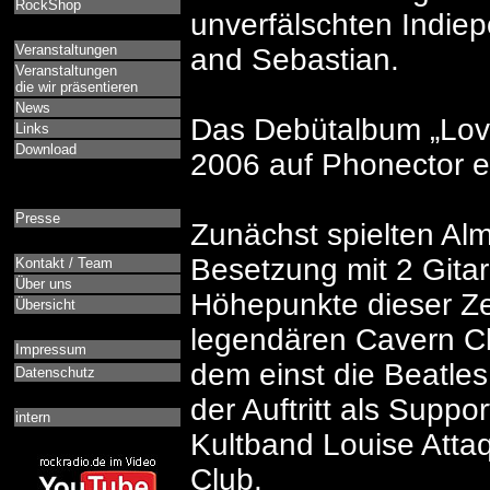
RockShop
unverfälschten Indiep
Veranstaltungen
and Sebastian.
Veranstaltungen
die wir präsentieren
News
Das Debütalbum „Lovi
Links
Download
2006 auf Phonector e
Presse
Zunächst spielten Alm
Besetzung mit 2 Gita
Kontakt / Team
Über uns
Höhepunkte dieser Ze
Übersicht
legendären Cavern Cl
Impressum
dem einst die Beatles 
Datenschutz
der Auftritt als Suppor
intern
Kultband Louise Atta
Club.