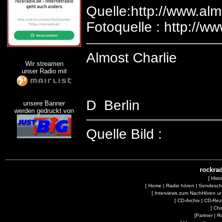
Quelle:http://www.al
Fotoquelle : http://w
Almost Charlie
Wir streamen
unser Radio mit
D Berlin
unsere Banner
werden gedruckt von
Quelle Bild :
rockrad
[
Hist
[
Home
|
Radio hören
|
Sendesc
[
Interviews zum NachHören 
[
CD-Archiv
|
CD-Rez
[
Cha
[
Partner
|
R