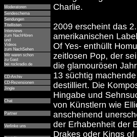
Charlie.
Moderatoren
Sendeschema
Sendungen
2009 erscheint das 2
Titellisten
Interviews
amerikanischen Label
zum NachHören
und
Of Yes- enthüllt Hom
Videos
zum NachSehen
zeitlosen Pop, der s
Wir waren schon
zu Gast
die glamourösen Jahre
bei rockradio.de
13 süchtig machende 
CD-Archiv
CD-Rezensionen
destilliert. Die Kompos
Jingle
Hingabe und Sehnsucht
Chat
von Künstlern wie Ell
anscheinend unersch
Partner
der Erhabenheit der Be
Verlinke uns
Drakes oder Kings of