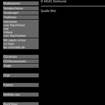
D 44141 Dortmund
Moderatoren
Sendeschema
Quelle Bild :
Sendungen
Titellisten
Interviews
zum NachHören
und
Videos
zum NachSehen
Wir waren schon
zu Gast
bei rockradio.de
CD-Archiv
CD-Rezensionen
Jingle
Chat
Partner
Verlinke uns
RockShop