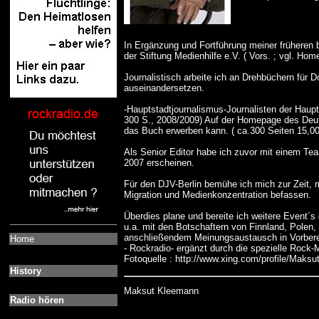
In Ergänzung und Fortführung meiner früheren 
der Stiftung Medienhilfe e.V. ( Vors. ; vgl. H
Journalistisch arbeite ich an Drehbüchern für 
auseinandersetzen.
-Hauptstadtjournalismus-Journalisten der Haupts
300 S., 2008/2009) Auf der Homepage des Deut
das Buch erwerben kann. ( ca.300 Seiten 15,00 
Als Senior Editor habe ich zuvor mit einem T
2007 erscheinen.
Für den DJV-Berlin bemühe ich mich zur Zeit, 
Migration und Medienkonzentration befassen.
Überdies plane und bereite ich weitere Event´
u.a. mit den Botschaftern von Finnland, Polen
anschließendem Meinungsaustausch in Vorbereit
Home
- Rockradio- ergänzt durch die spezielle Rock
Fotoquelle : http://www.xing.com/profile/Maks
History
Maksut Kleemann
Radio hören