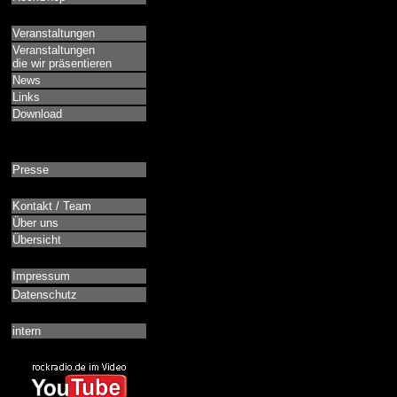
Veranstaltungen
Veranstaltungen
die wir präsentieren
News
Links
Download
Presse
Kontakt / Team
Über uns
Übersicht
Impressum
Datenschutz
intern