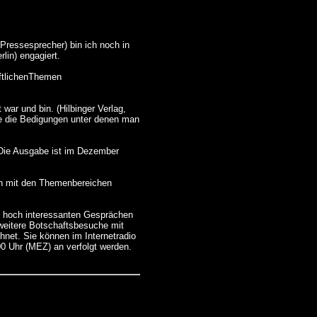
Pressesprecher) bin ich noch in
lin) engagiert.
aftlichenThemen
war und bin. (Hilbinger Verlag,
ie die Bedigungen unter denen man
 Die Ausgabe ist im Dezember
ich mit den Themenbereichen
nd hoch interessanten Gesprächen
weitere Botschaftsbesuche mit
net. Sie können im Internetradio
00 Uhr (MEZ) an verfolgt werden.