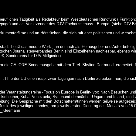
beruflichen Tätigkeit als Redakteur beim Westdeutschen Rundfunk ( Funktion:
omepage) und als Vorsitzender des DJV Fachausschuss - Europa- (siehe DJV-Ber
Dokumentarfilme und an Hörstücken, die sich mit eher politischen und wirtsch
tadt- heißt das neuste Werk , an dem ich als Herausgeber und Autor beteiligt 
schen Journalistenverbandes Berlin sind Einzelheiten nachlesbar, ebenso w
€, Sonderpreis für DJV-Mitlgieder)
eam die GALORE-Sonderausgabe mit dem Titel -Skyline Dortmund- erarbeitet.
mit Hilfe der EU einen resp. zwei Tagungen nach Berlin zu bekommen, die s
s der Veranstaltungsreihe -Focus on Eurrope in Berlin- vor: Nach Besuchen u
, Tschechei, Kuba, Venezuela, Syrienund demnächst Ungarn und Island, sind 
ung. Die Gespräche mit den Botschaftern/tinnen werden teilweise aufgezeich
-Musik des jeweiligen Landes, am jeweils ersten Dienstag des Monats von 15:
ut_Kleemann