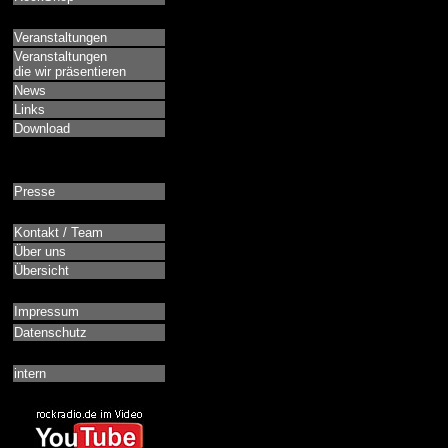
Veranstaltungen
Veranstaltungen
die wir präsentieren
News
Links
Download
Presse
Kontakt / Team
Über uns
Übersicht
Impressum
Datenschutz
intern