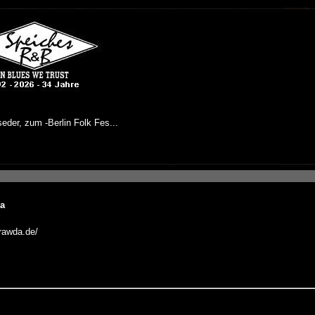
a
prawda.de/