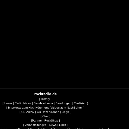
rockradio.de
[
History
]
[
Home
|
Radio hören
|
Sendeschema
|
Sendungen
|
Titellisten
]
[
Interviews zum NachHören und Videos zum NachSehen
]
[
CD-Archiv
|
CD-Rezensionen
|
Jingle
]
[
Chat
]
[
Partner
|
RockShop
]
[
Veranstaltungen
|
News
|
Links
]