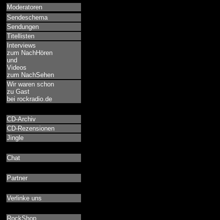
Moderatoren
Sendeschema
Sendungen
Titellisten
Interviews
zum NachHören
und
Videos
zum NachSehen
Wir waren schon
zu Gast
bei rockradio.de
CD-Archiv
CD-Rezensionen
Jingle
Chat
Partner
Verlinke uns
RockShop