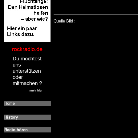
Quelle Bild :
Home
History
Radio hören