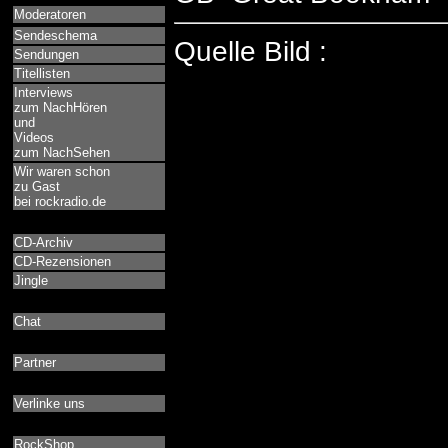
Moderatoren
Sendeschema
Quelle Bild :
Sendungen
Titellisten
Interviews
zum NachHören
und
Videos
zum NachSehen
Wir waren schon
zu Gast
bei rockradio.de
CD-Archiv
CD-Rezensionen
Jingle
Chat
Partner
Verlinke uns
RockShop