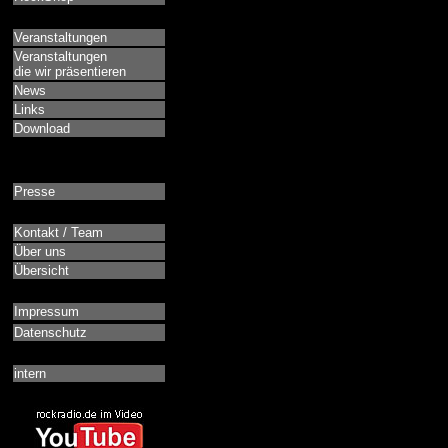
Veranstaltungen
Veranstaltungen
die wir präsentieren
News
Links
Download
Presse
Kontakt / Team
Über uns
Übersicht
Impressum
Datenschutz
intern