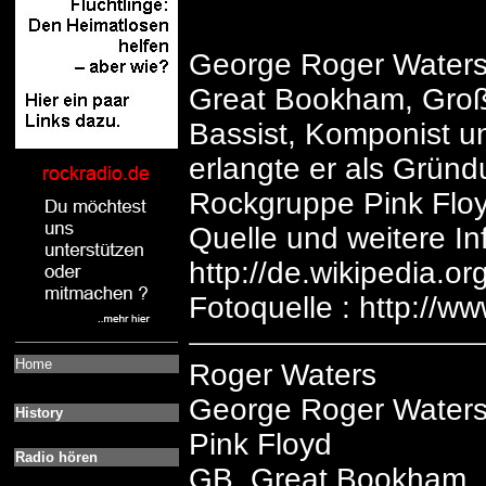
George Roger Waters 
Great Bookham, Großb
Bassist, Komponist un
erlangte er als Gründ
Rockgruppe Pink Floy
Quelle und weitere In
http://de.wikipedia.o
Fotoquelle : http://w
Home
Roger Waters
George Roger Water
History
Pink Floyd
Radio hören
GB Great Bookham