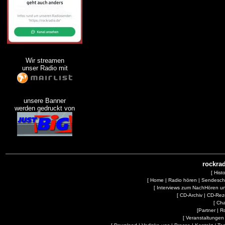
Wir streamen
unser Radio mit
unsere Banner
werden gedruckt von
rockrad
[
Hist
[
Home
|
Radio hören
|
Sendesc
[
Interviews zum NachHören 
[
CD-Archiv
|
CD-Rez
[
Cha
[
Partner
|
R
[
Veranstaltungen