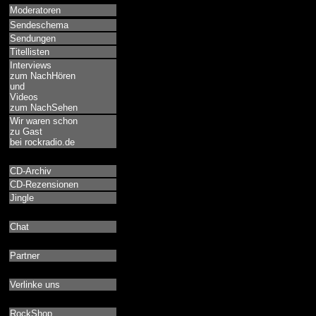
Moderatoren
Sendeschema
Sendungen
Titellisten
Interviews
zum NachHören
und
Videos
zum NachSehen
Wir waren schon
zu Gast
bei rockradio.de
CD-Archiv
CD-Rezensionen
Jingle
Chat
Partner
Verlinke uns
RockShop