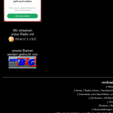
Wir streamen
unser Radio mit
unsere Banner
werden gedruckt von
rockrad
[
Hist
[
Home
|
Radio hören
|
Sendesc
[
Interviews zum NachHören 
[
CD-Archiv
|
CD-Rez
[
Cha
[
Partner
|
R
[
Veranstaltungen