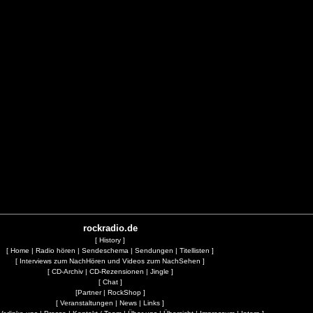
rockradio.de
[
History
]
[
Home
|
Radio hören
|
Sendeschema
|
Sendungen
|
Titellisten
]
[
Interviews zum NachHören und Videos zum NachSehen
]
[
CD-Archiv
|
CD-Rezensionen
|
Jingle
]
[
Chat
]
[
Partner
|
RockShop
]
[
Veranstaltungen
|
News
|
Links
]