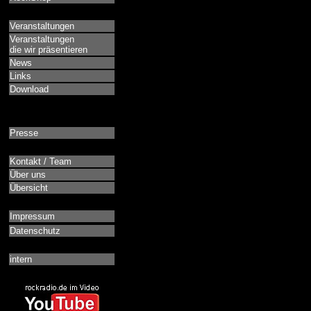
Veranstaltungen
Veranstaltungen
die wir präsentieren
News
Links
Download
Presse
Kontakt / Team
Über uns
Übersicht
Impressum
Datenschutz
intern