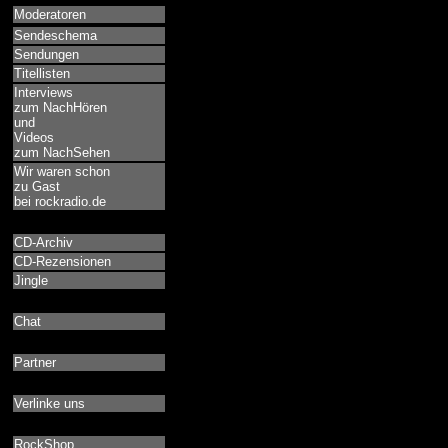
Moderatoren
Sendeschema
Sendungen
Titellisten
Interviews
zum NachHören
und
Videos
zum NachSehen
Wir waren schon
zu Gast
bei rockradio.de
CD-Archiv
CD-Rezensionen
Jingle
Chat
Partner
Verlinke uns
RockShop