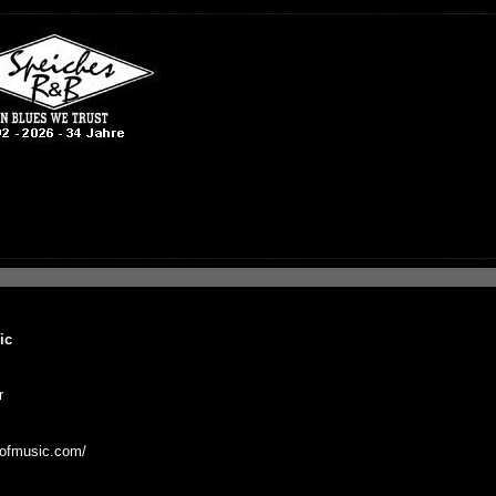
ic
r
lyofmusic.com/